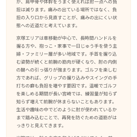
が、肩甲骨や体幹をうまく使えれば肘一点への負
担は減ります。痛みの出ている場所ではなく、負
担の入り口から見直すことが、痛みの出にくい状
態への近道だと考えています。
京塚エリアは車移動が中心で、長時間ハンドルを
握る方や、抱っこ・家事で一日じゅう手を使う主
婦・ファミリー層が多い地域です。手首を握り込
む姿勢が続くと前腕の筋肉が硬くなり、肘の内側
の腱への引っ張りが強まります。ゴルフを楽しむ
方であれば、グリップの握り込みやスイングの手
打ちの癖も負担を増やす要因です。温暖でゴルフ
を楽しめる期間が長い宮崎では、練習量が知らず
知らず増えて前腕が休まらないこともあります。
生活や趣味の中でどのように肘が使われているか
まで踏み込むことで、再発を防ぐための道筋がは
っきりと見えてきます。