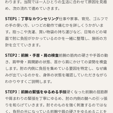
わります。当院では一人ひとりの生活に合わせて原因を見極
め、次の流れで進めていきます。
STEP1：丁寧なカウンセリング
仕事や家事、育児、ゴルフで
の手の使い方、いつどの動作で痛むかを詳しくうかがいま
す。抱っこや洗濯、買い物袋の持ち運びなど、日常のどの場
面で肘に負担がかかっているのかを一緒に整理し、施術の方
針を立てていきます。
STEP2：前腕・手首・肩の検査
前腕の筋肉の硬さや手首の動
き、肩甲骨・肩関節の状態、首から肩にかけての姿勢を検査
します。肘の内側に負担を集めている要因を特定し、なぜ痛
みが出ているのかを、身体の状態を確認していただきながら
わかりやすくご説明します。
STEP3：前腕の緊張をゆるめる手技
硬くなった前腕の屈筋群
や肩まわりの緊張を丁寧にゆるめ、肘の内側の腱への引っ張
りを和らげていきます。肘そのものを強く刺激するのではな
く、負担の元になっている前腕や肩の硬さをゆるめることを