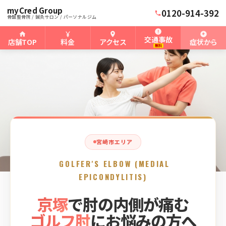
myCred Group
ホーム
宮崎骨盤整骨院
›
›
宮崎市のゴルフ肘
0120-914-392
骨盤整骨院 / 鍼灸サロン / パーソナルジム
交通事故
店舗TOP
料金
アクセス
症状から
無料
宮崎市エリア
GOLFER'S ELBOW (MEDIAL
EPICONDYLITIS)
京塚
で肘の内側が痛む
ゴルフ肘
にお悩みの方へ