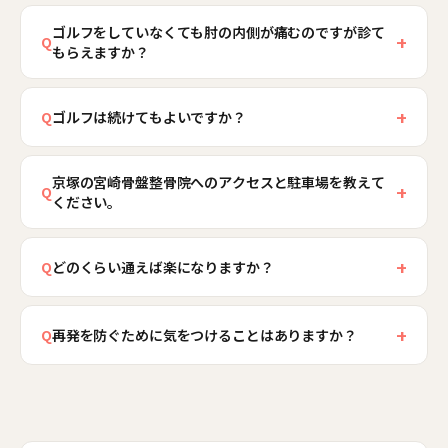
はい、多くのゴルフ肘は、前腕の筋肉の硬さや手
ゴルフをしていなくても肘の内側が痛むのですが診て
首・肩の使い方といった肘に負担を集める要因を
+
Q
もらえますか？
整えることで改善が期待できます。当院では肘を
休めるだけでなく、負担の元になっている前腕・
はい、ゴルフ肘という名前ですが、実際には家事
肩・体幹の連動を検査し、痛みの出にくい状態づ
+
や育児、仕事で手や手首を繰り返し使うことが原
Q
ゴルフは続けてもよいですか？
くりを行います。ただし強いしびれや手指の力が
因になる方が多くいらっしゃいます。宮崎市京塚
痛みの程度によります。炎症が強い時期はプレー
入らない場合は神経の問題が隠れていることもあ
は主婦・ファミリー層が多く、抱っこや洗濯、買
京塚の宮崎骨盤整骨院へのアクセスと駐車場を教えて
や練習の量を一度落とすことをおすすめします
+
るため、検査のうえ必要に応じて医療機関の受診
Q
い物袋の持ち運びで肘の内側を痛める方が来院さ
ください。
が、完全に中断せずに済む場合も多くあります。
をご案内します。
れます。当院では日常のどの動作で負担がかかっ
当院では検査結果をもとに、どこまで動いてよい
当院は宮崎市京塚町の幹線道路沿いにあり、JR南
ているかを確認し、前腕や肩の使い方まで含めて
か、グリップやスイングのどこを見直せば肘の負
+
宮崎（日豊本線・日南線）から徒歩約10分の場所
Q
どのくらい通えば楽になりますか？
改善へ導きますので、スポーツをしていない方も
担が減るかを具体的にお伝えします。無理に握り
です。院の前に無料駐車場をご用意していますの
安心してご相談ください。
炎症の程度や手の使い方によって個人差がありま
込んで続けるより、前腕の柔軟性を保ち身体の使
で、お車でも通いやすく、お買い物やお出かけの
+
すが、初期であれば数回の施術で物を持つときの
Q
再発を防ぐために気をつけることはありますか？
い方を整えながらプレーするほうが、痛みを長引
ついでにお立ち寄りいただけます。受付は月〜金
痛みが軽くなる方が多くいらっしゃいます。慢性
かせずにゴルフを楽しみやすくなります。
が9:00〜12:00と15:00〜20:00、土曜は午前のみで
はい、前腕のストレッチで筋肉の柔軟性を保つこ
化して腱が硬く変性している場合は、前腕のケア
す。ご予約はお電話0120-914-392か、24時間受付
とと、手先だけで作業せず肩甲骨や体幹を使う身
や使い方の見直しを続けながら、もう少し時間を
のネット予約からお気軽にどうぞ。
体の使い方を身につけることが再発予防の基本で
かけて整えていきます。当院では初回の検査で状