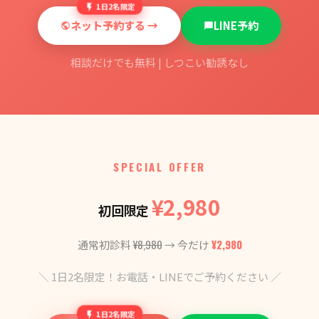
1日2名限定
ネット予約する →
LINE予約
相談だけでも無料 | しつこい勧誘なし
SPECIAL OFFER
¥2,980
初回限定
¥8,980
¥2,980
通常初診料
→ 今だけ
＼ 1日2名限定！お電話・LINEでご予約ください ／
1日2名限定