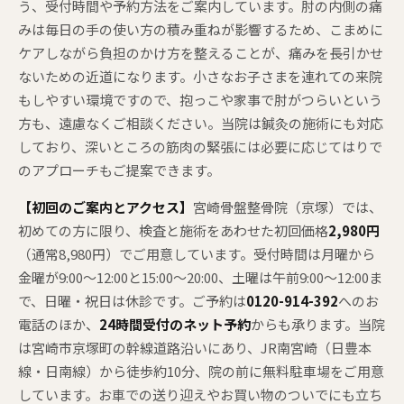
う、受付時間や予約方法をご案内しています。肘の内側の痛
みは毎日の手の使い方の積み重ねが影響するため、こまめに
ケアしながら負担のかけ方を整えることが、痛みを長引かせ
ないための近道になります。小さなお子さまを連れての来院
もしやすい環境ですので、抱っこや家事で肘がつらいという
方も、遠慮なくご相談ください。当院は鍼灸の施術にも対応
しており、深いところの筋肉の緊張には必要に応じてはりで
のアプローチもご提案できます。
【初回のご案内とアクセス】
宮崎骨盤整骨院（京塚）では、
初めての方に限り、検査と施術をあわせた初回価格
2,980円
（通常8,980円）でご用意しています。受付時間は月曜から
金曜が9:00〜12:00と15:00〜20:00、土曜は午前9:00〜12:00ま
で、日曜・祝日は休診です。ご予約は
0120-914-392
へのお
電話のほか、
24時間受付のネット予約
からも承ります。当院
は宮崎市京塚町の幹線道路沿いにあり、JR南宮崎（日豊本
線・日南線）から徒歩約10分、院の前に無料駐車場をご用意
しています。お車での送り迎えやお買い物のついでにも立ち