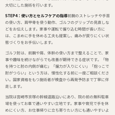
大切にした施術を行います。
STEP4：使い方とセルフケアの指導
前腕のストレッチや手首
の使い方、肩甲骨を使う動作、ゴルフのグリップの見直しな
どをお伝えします。家事や運転で握り込む時間が長い方に
は、こまめに手を休める工夫も提案し、痛みが戻りにくい状
態づくりをお手伝いします。
ゴルフ肘は、前腕や肩、体幹の使い方まで整えることで、家
事や趣味を続けながらでも改善が期待できる症状です。「物
を持つと肘の内側が痛む」「握力が入りにくい」「抱っこで
肘がつらい」という方は、慢性化する前に一度ご相談くださ
い。国家資格をもつ施術者が検査から再発予防まで丁寧に伴
走します。
当院は宮崎市京塚の幹線道路沿いにあり、院の前の無料駐車
場を使ってお車で通いやすい立地です。家事や育児で手を休
めにくい方、お仕事帰りに立ち寄りたい方にも通いやすいよ