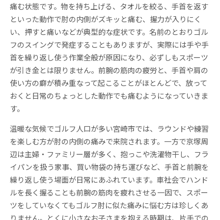
痛む状態です。物を持ち上げる、タオルを絞る、手首を返す
といった動作で肘の内側がズキッと痛む、握力が入りにく
い、押すと痛いなどが典型的な症状です。名前のとおりゴル
フのスイングで発症することもありますが、実際には手や手
首を繰り返し使う作業全般が原因になり、必ずしもスポーツ
が引き金とは限りません。前腕の筋肉の疲労と、手首や肩の
使い方の癖が積み重なって起こることがほとんどで、放って
おくと日常のちょっとした動作でも痛むようになっていきま
す。
温暖な気候でゴルフ人口が多い宮崎市では、ラウンドや練習
を楽しむ方が肘の内側の痛みで来院されます。一方で京塚周
辺は主婦・ファミリー層が多く、抱っこや洗濯物干し、フラ
イパンを扱う家事、買い物袋の持ち運びなど、手首と前腕を
繰り返し使う場面が日常にあふれています。車社会でハンド
ルを長く握ることも前腕の筋肉を疲れさせる一因で、スポー
ツをしていなくてもゴルフ肘に似た痛みに悩む方は珍しくあ
りません。とくに小さなお子さまを抱える時期は、片手での