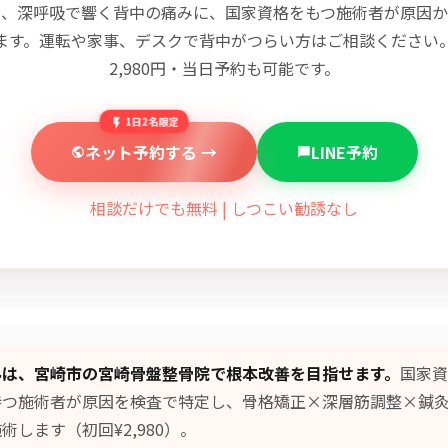
む、深呼吸で響く背中の痛みに、国家資格をもつ施術者が原因か
ます。運転や家事、デスクで背中がつらい方はご相談ください
2,980円・当日予約も可能です。
1日2名限定
ネット予約する →
LINE予約
相談だけでも無料 | しつこい勧誘なし
みは、宮崎市の宮崎骨盤整骨院で根本改善を目指せます。
国家資
持つ施術者が原因を検査で特定し、
骨格矯正×深層筋調整×鍼
術します（初回¥2,980）。