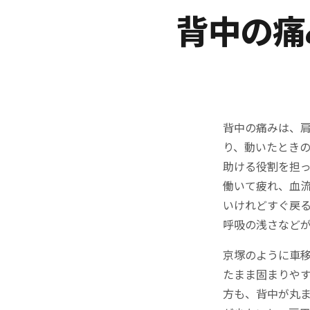
背中の痛
背中の痛みは、
り、動いたとき
助ける役割を担
働いて疲れ、血
いけれどすぐ戻
呼吸の浅さなど
京塚のように車
たまま固まりや
方も、背中が丸