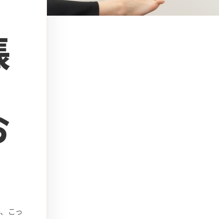
張
お
、こっ