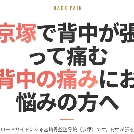
BACK PAIN
京塚
で背中が
って痛む
背中の痛み
に
悩みの方へ
のロードサイドにある宮崎骨盤整骨院（京塚）です。背中が張る