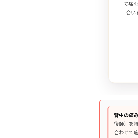
て痛
合い
背中の痛
復師）を
合わせて施