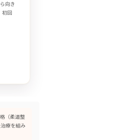
ら向き
。初回
格（柔道整
灸治療
を組み