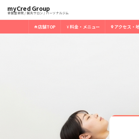
ホーム
宮崎骨盤整骨院
myCred Group
›
›
宮崎市の背中の痛み
骨盤整骨院 / 鍼灸サロン / パーソナルジム
店舗TOP
料金・メニュー
アクセス・