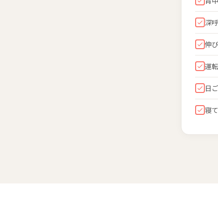
背
深
伸
運
日
寝