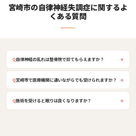
宮崎市の自律神経失調症に関するよ
くある質問
+
Q
自律神経の乱れは整骨院で診てもらえますか？
整骨院は自律神経失調症そのものを治療する場で
+
はありませんが、身体の面から、首肩の緊張をゆ
Q
宮崎市で医療機関に通いながらでも受けられますか？
るめ、姿勢や呼吸を整えて、身体が休息モードに
はい、京塚周辺でも医療機関で治療を受けなが
切り替わりやすい状態づくりをお手伝いすること
+
ら、身体の緊張をゆるめる目的で来院される方が
Q
施術を受けると眠りは良くなりますか？
はできます。当院では首・肩・背骨・呼吸の状態
いらっしゃいます。当院のケアは医療機関での診
を確認し、緊張を和らげる施術とセルフケアをご
首肩の緊張が強く呼吸が浅い状態だと、身体が休
断や治療に代わるものではなく、身体面からの併
提案します。まずは医療機関で他の病気がないか
息モードに入りにくく、眠りが浅くなりがちで
行ケアとしてご利用いただくものです。治療の妨
確認しておくことが大切ですので、気になる症状
す。当院で身体の緊張をやさしくゆるめ、姿勢や
げにならないよう配慮し、首肩の緊張や姿勢、呼
がある場合は受診を優先していただくようご案内