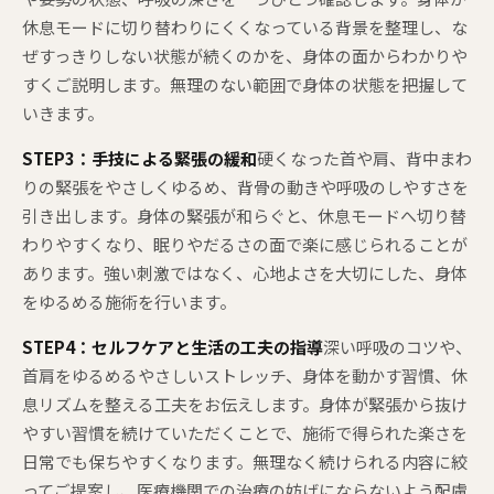
休息モードに切り替わりにくくなっている背景を整理し、な
ぜすっきりしない状態が続くのかを、身体の面からわかりや
すくご説明します。無理のない範囲で身体の状態を把握して
いきます。
STEP3：手技による緊張の緩和
硬くなった首や肩、背中まわ
りの緊張をやさしくゆるめ、背骨の動きや呼吸のしやすさを
引き出します。身体の緊張が和らぐと、休息モードへ切り替
わりやすくなり、眠りやだるさの面で楽に感じられることが
あります。強い刺激ではなく、心地よさを大切にした、身体
をゆるめる施術を行います。
STEP4：セルフケアと生活の工夫の指導
深い呼吸のコツや、
首肩をゆるめるやさしいストレッチ、身体を動かす習慣、休
息リズムを整える工夫をお伝えします。身体が緊張から抜け
やすい習慣を続けていただくことで、施術で得られた楽さを
日常でも保ちやすくなります。無理なく続けられる内容に絞
ってご提案し、医療機関での治療の妨げにならないよう配慮