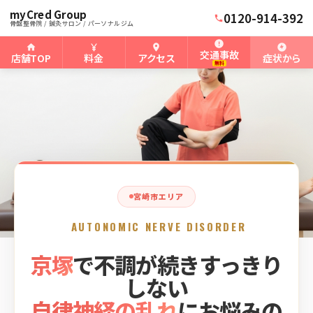
myCred Group
ホーム
宮崎骨盤整骨院
›
›
宮崎市の自律神経失調症
0120-914-392
骨盤整骨院 / 鍼灸サロン / パーソナルジム
交通事故
店舗TOP
料金
アクセス
症状から
無料
宮崎市エリア
AUTONOMIC NERVE DISORDER
京塚
で不調が続きすっきり
しない
自律神経の乱れ
にお悩みの