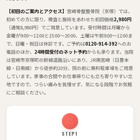
【初回のご案内とアクセス】
宮崎骨盤整骨院（京塚）では、
初めての方に限り、検査と施術をあわせた初回価格
2,980円
（通常8,980円）でご用意しています。受付時間は月曜から
金曜が9:00〜12:00と15:00〜20:00、土曜は午前9:00〜12:00ま
で、日曜・祝日は休診です。ご予約は
0120-914-392
へのお
電話のほか、
24時間受付のネット予約
からも承ります。当院
は宮崎市京塚町の幹線道路沿いにあり、JR南宮崎（日豊本
線・日南線）から徒歩約10分、院の前に無料駐車場をご用意
しています。家事の合間やお仕事帰りにも立ち寄りやすい立
地ですので、つらい痛みを我慢せず、気になる段階でお気軽
にご相談ください。
STEP1