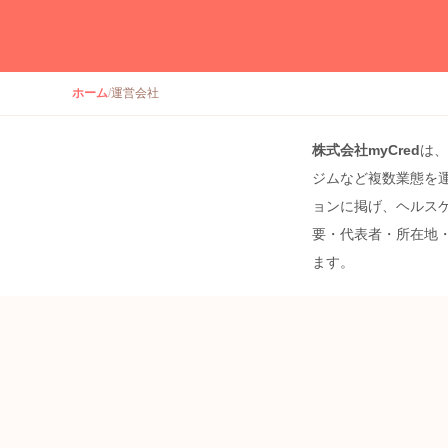
ホーム
/
運営会社
株式会社myCred
は、
ジムなど複数業態を
ョンに掲げ、ヘルス
要・代表者・所在地
ます。