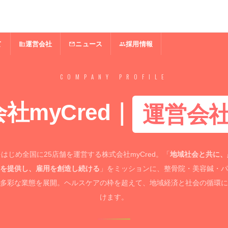
て
運営会社
ニュース
採用情報
COMPANY PROFILE
社myCred｜
運営会
はじめ全国に25店舗を運営する株式会社myCred。「
地域社会と共に、
を提供し、雇用を創造し続ける
」をミッションに、整骨院・美容鍼・パ
多彩な業態を展開。ヘルスケアの枠を超えて、地域経済と社会の循環に
けます。