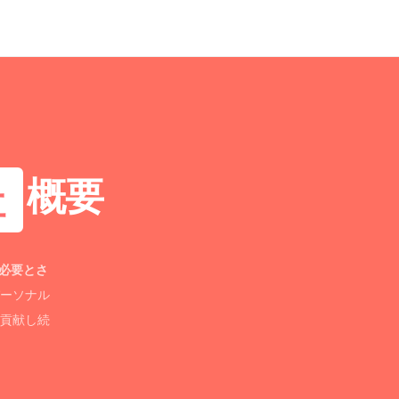
概要
社
必要とさ
ーソナル
貢献し続