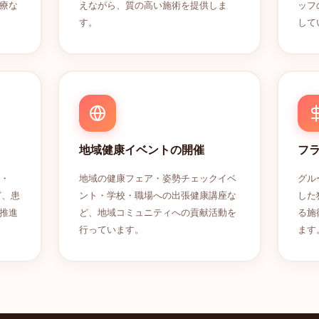
療な
えながら、質の高い施術を提供しま
ッフ
す。
して
地域健康イベントの開催
フ
ム・
地域の健康フェア・姿勢チェックイベ
グル
ど、患
ント・学校・職場への出張健康講座な
した
推進
ど、地域コミュニティへの貢献活動を
る施
行っています。
ます