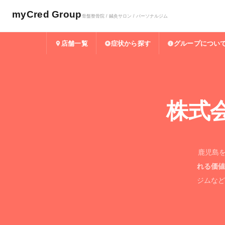
myCred Group
骨盤整骨院 / 鍼灸サロン / パーソナルジム
店舗一覧
症状から探す
グループについ
株式会
鹿児島を
れる価値
ジムなど