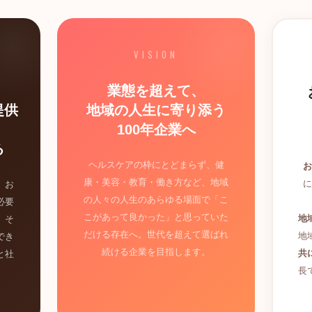
VISION
業態を超えて、
提供
地域の人生に寄り添う
100年企業へ
る
ヘルスケアの枠にとどまらず、健
お
康・美容・教育・働き方など、地域
に
、お
の人々の人生のあらゆる場面で「こ
必要
こがあって良かった」と思っていた
地
。そ
だける存在へ。世代を超えて選ばれ
地
でき
続ける企業を目指します。
共
と社
長
。