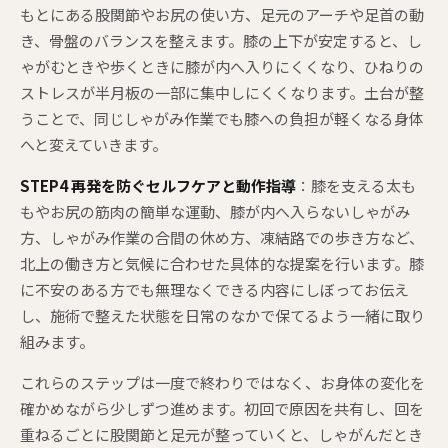
もとにある股関節やお尻の使い方、足元のアーチや足首の動
き、骨盤のバランスを整えます。膝の上下が安定すると、し
ゃがむときや歩くときに膝が内へ入りにくくなり、ひねりの
ストレスが半月板の一部に集中しにくくなります。土台が整
うことで、同じしゃがみ作業でも膝への負担が軽くなる身体
へと変えていきます。
STEP4 再発を防ぐセルフケアと動作指導
：膝を支える太も
もやお尻の筋肉の簡単な運動、膝が内へ入らないしゃがみ
方、しゃがみ作業の合間の休め方、凍結路での歩き方など、
北上の働き方と気候に合わせた具体的な提案を行います。膝
に不安のある方でも無理なくできる内容にしぼってお伝え
し、施術で整えた状態を日常のなかで保てるよう一緒に取り
組みます。
これらのステップは一度で終わりではなく、お身体の変化を
確かめながら少しずつ進めます。初回で原因を共有し、回を
重ねるごとに股関節と足元が整っていくと、しゃがんだとき