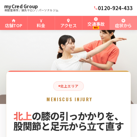
myCred Group
ホーム
北上骨盤整骨院
›
›
北上の半月板損傷
0120-924-433
骨盤整骨院 / 鍼灸サロン / パーソナルジム
交通事故
店舗TOP
料金
アクセス
症状から
無料
北上エリア
MENISCUS INJURY
北上
の膝の引っかかりを、
股関節と足元から立て直す