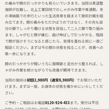
の痛みや膝の引っかかりも和らいでいきます。当院は柔道整
復師が在籍し、北上工業団地でのしゃがみ作業や車通勤、冬
の凍結路での歩行といった生活背景を踏まえて施術計画を組
み立てます。膝の痛みをただかばうのではなく、その先も自
分の脚でしっかり働ける状態を目指して二人三脚で取り組み
ます。しゃがむと膝が痛む、曲げ伸ばしで引っかかる、階段
で膝が抜けそうになると感じたら、我慢を重ねる前に一度ご
相談ください。まずは今の膝の状態を知ることが、改善への
第一歩になります。
膝の引っかかりが軽いうちに股関節と足元から整えれば、し
ゃがみ作業を続けながらでも改善が期待できます。
当院の施術は
初回2,980円（通常8,980円）
でお受けいただ
けます。まずは一度、お身体の状態を確かめにいらしてくだ
さい。
ご予約・ご相談はお電話
0120-924-433
まで。受付は平日
9:00〜12:00／15:00〜20:00、土曜9:00〜13:00／14:00〜