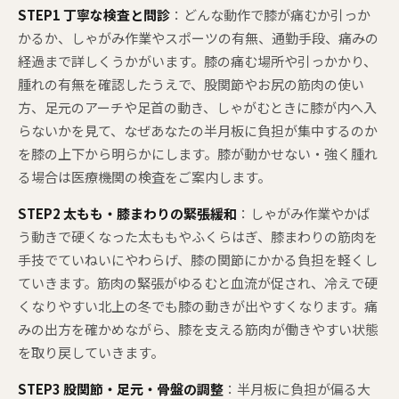
STEP1 丁寧な検査と問診
：どんな動作で膝が痛むか引っか
かるか、しゃがみ作業やスポーツの有無、通勤手段、痛みの
経過まで詳しくうかがいます。膝の痛む場所や引っかかり、
腫れの有無を確認したうえで、股関節やお尻の筋肉の使い
方、足元のアーチや足首の動き、しゃがむときに膝が内へ入
らないかを見て、なぜあなたの半月板に負担が集中するのか
を膝の上下から明らかにします。膝が動かせない・強く腫れ
る場合は医療機関の検査をご案内します。
STEP2 太もも・膝まわりの緊張緩和
：しゃがみ作業やかば
う動きで硬くなった太ももやふくらはぎ、膝まわりの筋肉を
手技でていねいにやわらげ、膝の関節にかかる負担を軽くし
ていきます。筋肉の緊張がゆるむと血流が促され、冷えで硬
くなりやすい北上の冬でも膝の動きが出やすくなります。痛
みの出方を確かめながら、膝を支える筋肉が働きやすい状態
を取り戻していきます。
STEP3 股関節・足元・骨盤の調整
：半月板に負担が偏る大