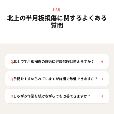
FAQ
北上の半月板損傷に関するよくある
質問
+
Q
北上で半月板損傷の施術に健康保険は使えますか？
スポーツや作業中に急にひねったなど、はじまり
+
の時期がはっきりしたケガであれば健康保険の対
Q
手術をすすめられていますが施術で改善できますか？
象となる場合があります。一方、しゃがみ作業の
膝がロックして動かせない、半月板が大きく傷つ
繰り返しや加齢で徐々に悪化した慢性的な膝の痛
+
いているといった場合は手術が必要なこともあ
Q
しゃがみ作業を続けながらでも改善できますか？
みは保険の範囲外となることが多く、当院では初
り、その判断は医療機関で行われます。一方、痛
回2,980円の自費メニューで股関節や足元を含めて
作業から完全に離れられなくても、改善を目指す
みや引っかかりが中心で膝が動かせる状態であれ
全身を見させていただきます。北上骨盤整骨院で
ことは可能です。当院では股関節やお尻の筋肉が