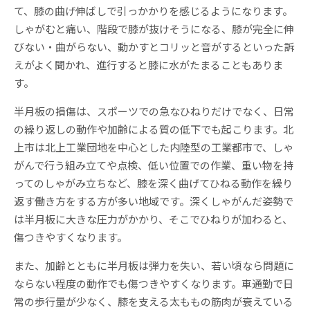
て、膝の曲げ伸ばしで引っかかりを感じるようになります。
しゃがむと痛い、階段で膝が抜けそうになる、膝が完全に伸
びない・曲がらない、動かすとコリッと音がするといった訴
えがよく聞かれ、進行すると膝に水がたまることもありま
す。
半月板の損傷は、スポーツでの急なひねりだけでなく、日常
の繰り返しの動作や加齢による質の低下でも起こります。北
上市は北上工業団地を中心とした内陸型の工業都市で、しゃ
がんで行う組み立てや点検、低い位置での作業、重い物を持
ってのしゃがみ立ちなど、膝を深く曲げてひねる動作を繰り
返す働き方をする方が多い地域です。深くしゃがんだ姿勢で
は半月板に大きな圧力がかかり、そこでひねりが加わると、
傷つきやすくなります。
また、加齢とともに半月板は弾力を失い、若い頃なら問題に
ならない程度の動作でも傷つきやすくなります。車通勤で日
常の歩行量が少なく、膝を支える太ももの筋肉が衰えている