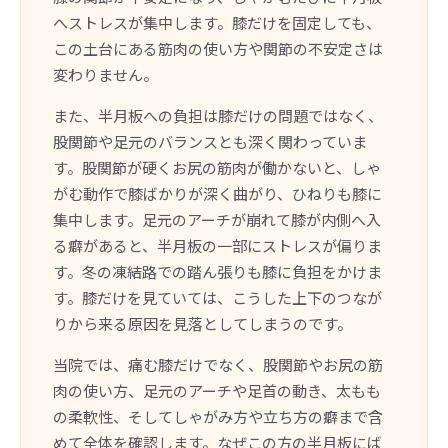
へストレスが集中します。膝だけを固定しても、
この土台にある筋肉の使い方や関節の不安定さは
変わりません。
また、半月板への負担は膝だけの問題ではなく、
股関節や足元のバランスとも深く関わっていま
す。股関節が硬くお尻の筋肉が働かないと、しゃ
がむ動作で膝ばかりが深く曲がり、ひねりも膝に
集中します。足元のアーチが崩れて膝が内側へ入
る癖があると、半月板の一部にストレスが偏りま
す。冬の凍結路での踏ん張りも膝に負担をかけま
す。膝だけを見ていては、こうした上下のつなが
りから来る原因を見落としてしまうのです。
当院では、痛む膝だけでなく、股関節やお尻の筋
肉の使い方、足元のアーチや足首の動き、太もも
の柔軟性、そしてしゃがみ方や立ち方の癖まで含
めて全体を確認します。なぜこの方の半月板にば