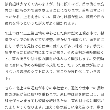
ば負担は少なくて済みますが、前に傾くほど、首の後ろの筋
肉は何倍もの力で頭を支えることになります。首を回すと引
っかかる、上を向きにくい、首の付け根が重い、頭痛や目の
疲れを伴うといった訴えがよく聞かれます。
北上市は北上工業団地を中心とした内陸型の工業都市で、製
造ラインでの組み立てや検査、細かい手作業など、頭を前に
出して手元を見続ける仕事に就く方が多い地域です。手元に
集中するほど頭が前に出て首が傾き、その姿勢が長時間続く
と、首の後ろや付け根の筋肉が休みなく緊張します。交代勤
務で身体を休める時間が不規則だと、たまった疲労が抜けき
らないまま次のシフトに入り、首こりが慢性化していきま
す。
さらに北上は車通勤が中心の車社会で、通勤や仕事での長時
間の運転が首に負担を重ねます。運転中は頭を前に出し、目
線を保ったまま同じ姿勢を続けるため、首の付け根に緊張が
たまりやすくなります。加えて冬の厳しい冷え込みは、寒さ