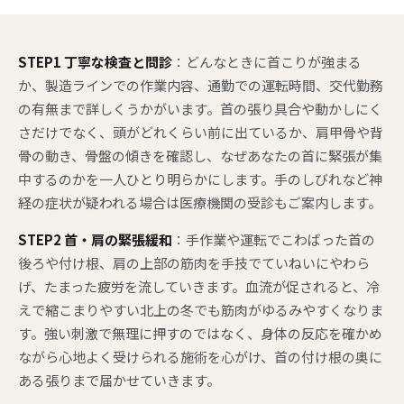
STEP1 丁寧な検査と問診
：どんなときに首こりが強まる
か、製造ラインでの作業内容、通勤での運転時間、交代勤務
の有無まで詳しくうかがいます。首の張り具合や動かしにく
さだけでなく、頭がどれくらい前に出ているか、肩甲骨や背
骨の動き、骨盤の傾きを確認し、なぜあなたの首に緊張が集
中するのかを一人ひとり明らかにします。手のしびれなど神
経の症状が疑われる場合は医療機関の受診もご案内します。
STEP2 首・肩の緊張緩和
：手作業や運転でこわばった首の
後ろや付け根、肩の上部の筋肉を手技でていねいにやわら
げ、たまった疲労を流していきます。血流が促されると、冷
えで縮こまりやすい北上の冬でも筋肉がゆるみやすくなりま
す。強い刺激で無理に押すのではなく、身体の反応を確かめ
ながら心地よく受けられる施術を心がけ、首の付け根の奥に
ある張りまで届かせていきます。