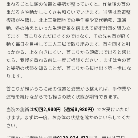
重ねるごとに頭の位置と姿勢が整っていくと、作業後の首の
重だるさや動かしにくさも和らいでいきます。当院は柔道整
復師が在籍し、北上工業団地での手作業や交代勤務、車通
勤、冬の冷えといった生活背景を踏まえて施術計画を組み立
てます。首こりをただほぐすのではなく、その先も首が軽く
動く毎日を目指して二人三脚で取り組みます。首を回すと引
っかかる、上を向きにくい、首こりから頭痛まで出ると感じ
たら、我慢を重ねる前に一度ご相談ください。まずは今の首
と姿勢の状態を知ることが、首こりから抜け出す第一歩にな
ります。
首こりが軽いうちに頭の位置と姿勢から整えれば、手作業や
運転を続けながらでも軽さの続く状態が期待できます。
当院の施術は
初回2,980円（通常8,980円）
でお受けいただ
けます。まずは一度、お身体の状態を確かめにいらしてくだ
さい。
ご予約・ご相談はお電話
0120-924-433
まで。受付は平日