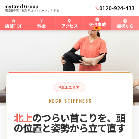
myCred Group
ホーム
北上骨盤整骨院
›
›
北上の首こり
0120-924-433
骨盤整骨院 / 鍼灸サロン / パーソナルジム
交通事故
店舗TOP
料金
アクセス
症状から
無料
北上エリア
NECK STIFFNESS
北上
のつらい首こりを、頭
の位置と姿勢から立て直す