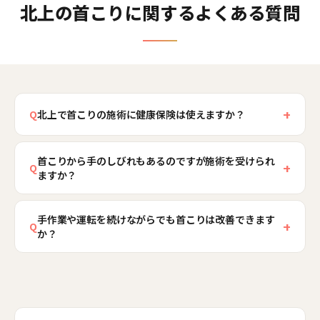
北上の首こりに関するよくある質問
+
Q
北上で首こりの施術に健康保険は使えますか？
日常的な作業や姿勢からくる慢性的な首こりは、
首こりから手のしびれもあるのですが施術を受けられ
原則として健康保険の対象外となります。当院で
+
Q
ますか？
は初回2,980円の自費メニューで、首だけでなく肩
甲骨や姿勢まで含めて身体全体を見させていただ
首こりに加えて手のしびれや力の入りにくさがあ
きます。ぶつけた・急にひねったなど、はじまり
手作業や運転を続けながらでも首こりは改善できます
る場合、首の神経が関わっている可能性があり、
+
Q
か？
のはっきりしたケガであれば保険の対象となる場
まず状態を丁寧に確認する必要があります。当院
合もありますので、北上骨盤整骨院では受付時に
では検査でしびれの範囲や出方を確認し、神経の
作業や運転を大きく変えられなくても、改善を目
状態をうかがい、保険適用の可否を丁寧にご説明
症状が強く医療機関での検査が望ましいと判断し
指すことは可能です。当院では肩甲骨や背骨の動
します。まずはお気軽にご相談ください。
た場合は、率直にお伝えして受診をご案内しま
きを取り戻し、頭が前に出にくい姿勢を身につけ
す。姿勢や筋肉の緊張からくるものであれば、首
ていただくことで、同じ手作業や運転でも首に負