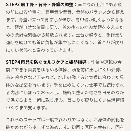
STEP3 肩甲骨・背骨・骨盤の調整
：首こりの土台にある頭
の前に出る位置を、肩甲骨や背骨、骨盤のバランスから整え
ます。骨盤が立って背すじが伸び、肩甲骨が動くようになる
と、頭が自然な位置に戻り、首の後ろの筋肉が頭を支えるた
めの余計な緊張から解放されます。土台が整うと、手作業や
運転を続けても首に負担が集中しにくくなり、首こりが戻り
にくい状態へと変わっていきます。
STEP4 再発を防ぐセルフケアと姿勢指導
：作業や運転の合
間にできる首肩をゆるめる体操、頭を前に出しにくい姿勢、
首を冷やさない工夫など、北上の働き方と気候に合わせた具
体的な提案を行います。手を止めにくいお仕事でも続けられ
る内容にしぼってお伝えし、施術で整えた軽さを日常のなか
で保てるよう一緒に取り組み、首こりが戻りにくい生活習慣
づくりまで支えます。
これらのステップは一度で終わりではなく、お身体の変化を
確かめながら少しずつ進めます。初回で原因を共有し、回を