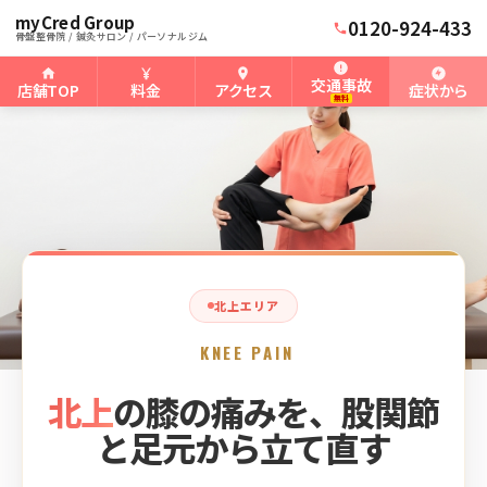
myCred Group
ホーム
北上骨盤整骨院
›
›
北上の膝の痛み
0120-924-433
骨盤整骨院 / 鍼灸サロン / パーソナルジム
交通事故
店舗TOP
料金
アクセス
症状から
無料
北上エリア
KNEE PAIN
北上
の膝の痛みを、股関節
と足元から立て直す