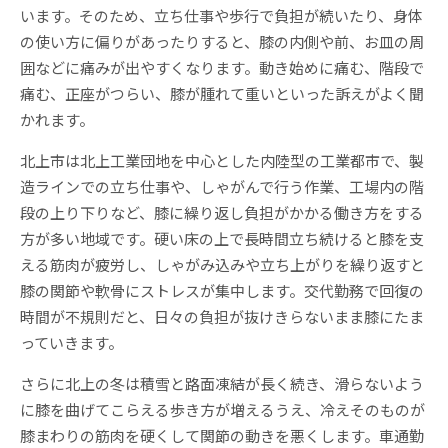
います。そのため、立ち仕事や歩行で負担が続いたり、身体
の使い方に偏りがあったりすると、膝の内側や前、お皿の周
囲などに痛みが出やすくなります。動き始めに痛む、階段で
痛む、正座がつらい、膝が腫れて重いといった訴えがよく聞
かれます。
北上市は北上工業団地を中心とした内陸型の工業都市で、製
造ラインでの立ち仕事や、しゃがんで行う作業、工場内の階
段の上り下りなど、膝に繰り返し負担がかかる働き方をする
方が多い地域です。硬い床の上で長時間立ち続けると膝を支
える筋肉が疲労し、しゃがみ込みや立ち上がりを繰り返すと
膝の関節や軟骨にストレスが集中します。交代勤務で回復の
時間が不規則だと、日々の負担が抜けきらないまま膝にたま
っていきます。
さらに北上の冬は積雪と路面凍結が長く続き、滑らないよう
に膝を曲げてこらえる歩き方が増えるうえ、冷えそのものが
膝まわりの筋肉を硬くして関節の動きを悪くします。車通勤