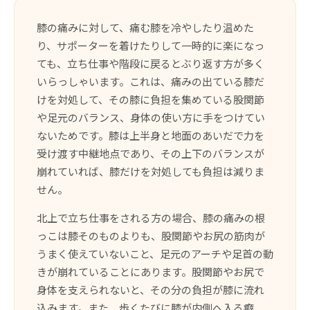
膝の痛みに対して、痛む膝を冷やしたり温めた
り、サポーターを着けたりして一時的に楽になっ
ても、立ち仕事や階段に戻るとぶり返す方が多く
いらっしゃいます。これは、痛みの出ている膝だ
けを対処して、その膝に負担を集めている股関節
や足元のバランス、身体の使い方に手をつけてい
ないためです。膝は上半身と地面のあいだで力を
受け渡す中継地点であり、その上下のバランスが
崩れていれば、膝だけを対処しても負担は減りま
せん。
北上で立ち仕事をされる方の場合、膝の痛みの根
っこは膝そのものよりも、股関節やお尻の筋肉が
うまく使えていないこと、足元のアーチや足首の動
きが崩れていることにあります。股関節やお尻で
身体を支えられないと、その分の負担が膝に流れ
込みます。また、歩くたびに膝が内側へ入る癖