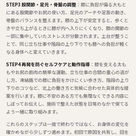
STEP3 股関節・足元・骨盤の調整
：膝に負担が偏る大もと
にある股関節やお尻の使い方、足元のアーチや足首の動き、
骨盤のバランスを整えます。膝の上下が安定すると、歩くと
きや立ち上がるときに膝が内へ入りにくくなり、膝の関節の
一部に集中していたストレスが分散されます。土台が整うこ
とで、同じ立ち仕事や階段の上り下りでも膝への負担が軽く
なる身体へと変えていきます。
STEP4 再発を防ぐセルフケアと動作指導
：膝を支える太も
もやお尻の筋肉の簡単な運動、立ち仕事の合間の重心の逃が
し方、凍結路での膝に負担をかけにくい歩き方、階段の上り
下りのコツなど、北上の働き方と気候に合わせた具体的な提
案を行います。膝に不安のある方でも無理なくできる内容に
しぼってお伝えし、施術で整えた状態を日常のなかで保てる
よう一緒に取り組みます。
これらのステップは一度で終わりではなく、お身体の変化を
確かめながら少しずつ進めます。初回で原因を共有し、回を