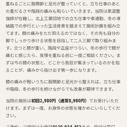
重ねるごとに股関節と足元が整っていくと、立ち仕事のあと
の重だるさや階段の痛みも和らいでいきます。当院は柔道整
復師が在籍し、北上工業団地での立ち仕事や車通勤、冬の凍
結路での歩行といった生活背景を踏まえて施術計画を組み立
てます。膝の痛みをただ抑えるのではなく、その先も自分の
脚でしっかり歩ける状態を目指して二人三脚で取り組みま
す。立つと膝が重い、階段や正座がつらい、冬の歩行で膝が
痛むと感じたら、我慢を重ねる前に一度ご相談ください。ま
ずは今の膝の状態と、どこから負担が集まっているのかを知
ることが、痛みから抜け出す第一歩になります。
膝の痛みが軽いうちに股関節と足元から整えれば、立ち仕事
や階段、冬の歩行を続けながらでも改善が期待できます。
当院の施術は
初回2,980円（通常8,980円）
でお受けいただ
けます。まずは一度、お身体の状態を確かめにいらしてくだ
さい。
ご予約・ご相談はお電話
0120-924-433
まで。受付は平日