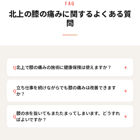
FAQ
北上の膝の痛みに関するよくある質
問
+
Q
北上で膝の痛みの施術に健康保険は使えますか？
ひねった・ぶつけたなど、はじまりの時期がはっ
立ち仕事を続けながらでも膝の痛みは改善できます
きりした急性のケガであれば健康保険の対象とな
+
Q
か？
る場合があります。一方、立ち仕事や加齢で徐々
に悪化した慢性的な膝の痛みは保険の範囲外とな
立ち仕事を大きく変えられなくても、改善を目指
ることが多く、当院では初回2,980円の自費メニュ
膝の水を抜いてもまたたまってしまいます。どうすれ
すことは可能です。当院では股関節やお尻の筋肉
+
Q
ばよいですか？
ーで股関節や足元を含めて全身を見させていただ
が働くよう整え、膝を支える力を取り戻すこと
きます。北上骨盤整骨院では受付時に保険適用の
で、同じ立ち仕事でも膝の一点に負担が集中しに
膝に水がたまるのは、関節の中で炎症が起きてい
可否を丁寧にご説明しますので、まずはお気軽に
くい状態を目指します。あわせて立ち仕事の合間
るサインです。水を抜いても膝に負担をかける原