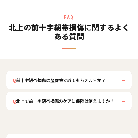
FAQ
北上の前十字靭帯損傷に関するよく
ある質問
+
Q
前十字靭帯損傷は整骨院で診てもらえますか？
前十字靭帯損傷はまず整形外科での正確な診断が
+
欠かせません。当院が担うのは、診断や治療方針
Q
北上で前十字靭帯損傷のケアに保険は使えますか？
が決まったあとの回復を支えるケアや、膝を支え
受傷直後で、はじまりがはっきりしている急性の
る筋力・全身のバランスづくり、再び痛めないた
ケガであれば健康保険の対象となる場合がありま
めの身体づくりです。手術の有無にかかわらず、
す。一方、回復期の膝の安定性づくりや再発予防
膝まわりの状態を整えて動きやすくするお手伝い
を目的としたケアは保険の範囲外となることが多