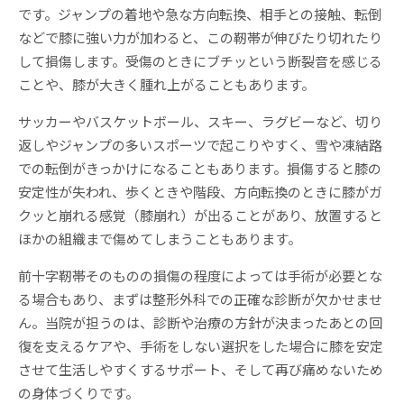
です。ジャンプの着地や急な方向転換、相手との接触、転倒
などで膝に強い力が加わると、この靭帯が伸びたり切れたり
して損傷します。受傷のときにブチッという断裂音を感じる
ことや、膝が大きく腫れ上がることもあります。
サッカーやバスケットボール、スキー、ラグビーなど、切り
返しやジャンプの多いスポーツで起こりやすく、雪や凍結路
での転倒がきっかけになることもあります。損傷すると膝の
安定性が失われ、歩くときや階段、方向転換のときに膝がガ
クッと崩れる感覚（膝崩れ）が出ることがあり、放置すると
ほかの組織まで傷めてしまうこともあります。
前十字靭帯そのものの損傷の程度によっては手術が必要とな
る場合もあり、まずは整形外科での正確な診断が欠かせませ
ん。当院が担うのは、診断や治療の方針が決まったあとの回
復を支えるケアや、手術をしない選択をした場合に膝を安定
させて生活しやすくするサポート、そして再び痛めないため
の身体づくりです。