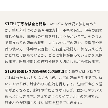
STEP1 丁寧な検査と問診
：いつどんな状況で膝を痛めた
か、整形外科での診断や治療方針、手術の有無、現在の膝の
腫れや痛み、膝崩れの有無を詳しくうかがいます。そのうえ
で膝まわりの筋肉の状態、太ももやお尻の筋力、股関節や足
首の使い方、体幹の安定性、左右差を確認し、膝を支える力
がどれだけ落ちているか、どこに負担が偏っているかを見極
めます。医療機関との役割分担を大切にしながら進めます。
STEP2 膝まわりの緊張緩和と循環改善
：膝をかばう動きで
こわばった太ももやふくらはぎ、お尻の筋肉を手技でていね
いにやわらげ、膝まわりの血流を促します。筋肉がゆるみ循
環がよくなると、腫れや重だるさが和らぎ、動かしやすい状
態へと近づきます。冷えて硬くなりやすい北上の冬場でも、
膝まわりが回復しやすい状態を整えていきます。