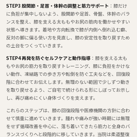
STEP3 股関節・足首・体幹の調整と筋力サポート
：膝だけ
に負担が集中しないよう、股関節や足首、骨盤、体幹のバラ
ンスを整え、膝を支える太ももやお尻の筋肉を働かせやすい
状態へ導きます。着地や方向転換で膝が内側へ倒れ込む癖、
反対の脚に偏る使い方を見直し、膝の安定性を取り戻すため
の土台をつくっていきます。
STEP4 再発を防ぐセルフケアと動作指導
：膝を支える太も
もやお尻の筋力を取り戻すトレーニング、膝に負担をかけな
い動作、凍結路での歩き方や転倒を防ぐ工夫などを、回復段
階に合わせてお伝えします。無理のない範囲で少しずつ動き
を取り戻せるよう、ご自宅で続けられる形にしぼってお示し
し、再び痛めにくい身体づくりを支えます。
これらのステップは、膝の回復段階や医療機関の方針に合わ
せて慎重に進めていきます。腫れや痛みが強い時期には無理
をせず循環改善を中心に、落ち着いてきたら筋力と全身のバ
ランスづくりへと段階的に移していきます。当院は柔道整復