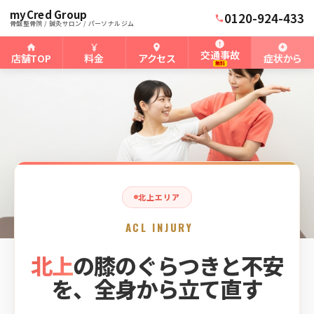
myCred Group
ホーム
北上骨盤整骨院
›
›
北上の前十字靭帯損傷
0120-924-433
骨盤整骨院 / 鍼灸サロン / パーソナルジム
交通事故
店舗TOP
料金
アクセス
症状から
無料
北上エリア
ACL INJURY
北上
の膝のぐらつきと不安
を、全身から立て直す