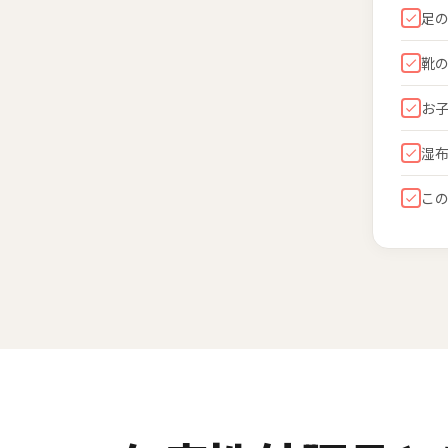
足
靴
お
湿
こ