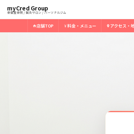
ホーム
北上骨盤整骨院
myCred Group
›
›
北上の有痛性外脛骨
骨盤整骨院 / 鍼灸サロン / パーソナルジム
店舗TOP
料金・メニュー
アクセス・