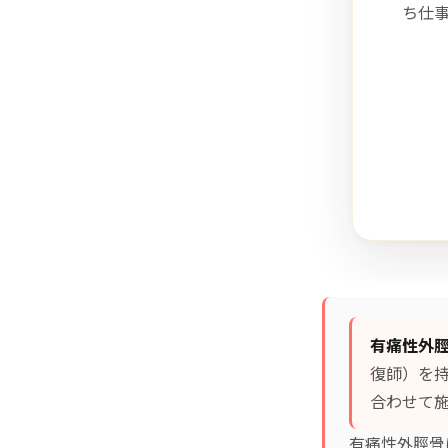
ち仕
有痛性外
復師）を
合わせて施
有痛性外脛骨