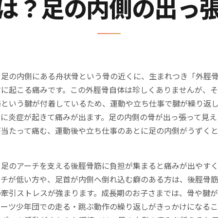
は？足の内側の出っ
、足の内側にある舟状骨という骨の近くに、生まれつき「外脛
方に起こる痛みです。この外脛骨自体は珍しくありませんが、そ
筋という腱が付着しているため、運動や立ち仕事で腱が繰り返
分に炎症が起きて痛みが出ます。足の内側の骨が出っ張って見え
が当たって痛む、運動後や立ち仕事のあとに足の内側がうずく
、足のアーチを支える後脛骨筋に負担が集まると痛みが出やすく
ーチが低い方や、足首が内側へ倒れ込む癖のある方は、後脛骨
の牽引ストレスが強まります。成長期のお子さまでは、骨や腱
ポーツ少年団での走る・跳ぶ動作の繰り返しがきっかけになる