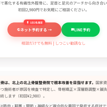
事で悪化する有痛性外脛骨に、足首と足元のアーチから向き合い
初回2,980円でお気軽にご相談ください。
1日2名限定
ネット予約する →
LINE予約
相談だけでも無料 | しつこい勧誘なし
脛骨は、北上の北上骨盤整骨院で根本改善を目指せます。
国家資
持つ施術者が原因を検査で特定し、
骨格矯正×深層筋調整×鍼
術します（初回¥2,980）。
は筋肉・靭帯・関節・神経など複合的な要因で発症する症状で