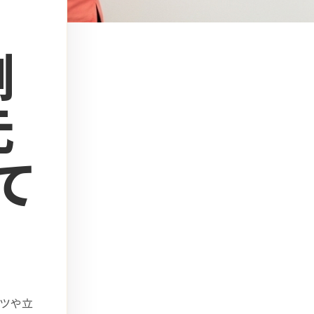
側
元
て
ツや立