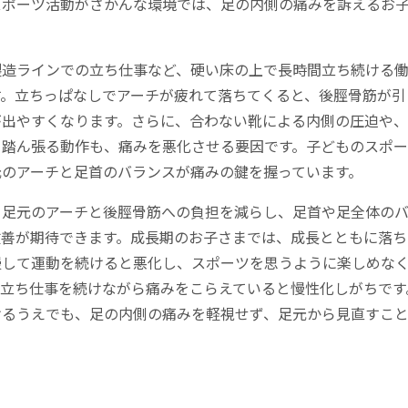
スポーツ活動がさかんな環境では、足の内側の痛みを訴えるお
製造ラインでの立ち仕事など、硬い床の上で長時間立ち続ける
す。立ちっぱなしでアーチが疲れて落ちてくると、後脛骨筋が引
が出やすくなります。さらに、合わない靴による内側の圧迫や
り踏ん張る動作も、痛みを悪化させる要因です。子どものスポ
元のアーチと足首のバランスが痛みの鍵を握っています。
、足元のアーチと後脛骨筋への負担を減らし、足首や足全体の
改善が期待できます。成長期のお子さまでは、成長とともに落ち
慢して運動を続けると悪化し、スポーツを思うように楽しめな
、立ち仕事を続けながら痛みをこらえていると慢性化しがちです
けるうえでも、足の内側の痛みを軽視せず、足元から見直すこと