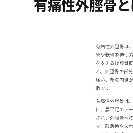
有痛性外脛骨と
有痛性外脛骨は
骨や軟骨を持つ
を支える後脛骨
と、外脛骨の部
痛い、靴の内側
徴です。
有痛性外脛骨は
に、扁平足でア
され、外脛骨へ
で、部活動やス