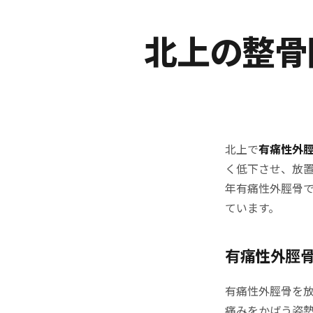
北上の整骨
北上で
有痛性外
く低下させ、放
年有痛性外脛骨
ています。
有痛性外脛
有痛性外脛骨を
痛みをかばう姿