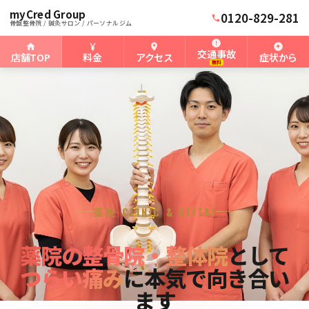
myCred Group
0120-829-281
ホーム
›
薬院骨盤整骨院
骨盤整骨院 / 鍼灸サロン / パーソナルジム
交通事故
店舗TOP
料金
アクセス
症状から
無料
薬院 CLINIC & SEITAI
薬院の整骨院・整体院
として
つらい痛み
に本気で向き合い
ます