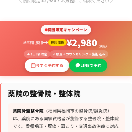
＼ 初回限定
¥2,980
！お気軽にご相談ください ／
初回限定キャンペーン
¥2,980
→
¥8,980
通常
特別価格
（税込）
🔥 1日2名限定
✓ 検査＋カウンセリング＋施術 込み
今すぐ予約する
LINEで予約
薬院の整骨院・整体院
薬院骨盤整骨院
（福岡県福岡市の整骨院/鍼灸院）
は、薬院にある国家資格者が施術する整骨院・整体院
です。骨盤矯正・腰痛・肩こり・交通事故治療に対応