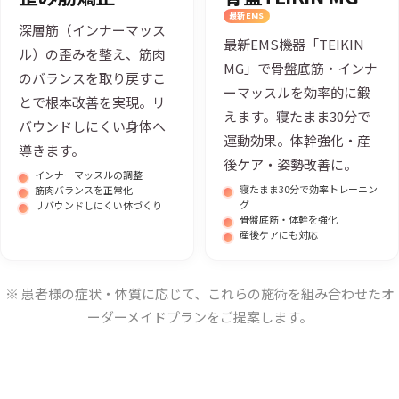
最新EMS
深層筋（インナーマッス
最新EMS機器「TEIKIN
ル）の歪みを整え、筋肉
MG」で骨盤底筋・インナ
のバランスを取り戻すこ
ーマッスルを効率的に鍛
とで根本改善を実現。リ
えます。寝たまま30分で
バウンドしにくい身体へ
運動効果。体幹強化・産
導きます。
後ケア・姿勢改善に。
インナーマッスルの調整
寝たまま30分で効率トレーニン
筋肉バランスを正常化
グ
リバウンドしにくい体づくり
骨盤底筋・体幹を強化
産後ケアにも対応
※ 患者様の症状・体質に応じて、これらの施術を組み合わせたオ
ーダーメイドプランをご提案します。