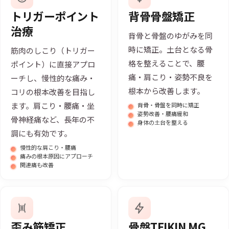
トリガーポイント
背骨骨盤矯正
治療
背骨と骨盤のゆがみを同
時に矯正。土台となる骨
筋肉のしこり（トリガー
格を整えることで、腰
ポイント）に直接アプロ
痛・肩こり・姿勢不良を
ーチし、慢性的な痛み・
根本から改善します。
コリの根本改善を目指し
ます。肩こり・腰痛・坐
背骨・骨盤を同時に矯正
姿勢改善・腰痛緩和
骨神経痛など、長年の不
身体の土台を整える
調にも有効です。
慢性的な肩こり・腰痛
痛みの根本原因にアプローチ
関連痛も改善
歪み筋矯正
骨盤TEIKIN MG