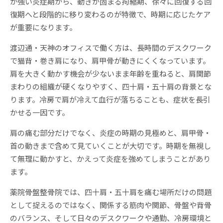
が強い炎症期から、動きが固まる拘縮期、徐々に回復する回
復期へと段階的に移り変わるのが特徴で、時期に応じたケア
が重要になります。
渡辺通・天神のオフィスで働く方は、長時間のデスクワーク
で猫背・巻き肩になり、肩甲骨が動きにくくなっています。
肩を大きく動かす機会が少ないまま年齢を重ねると、肩関節
まわりの組織が硬くなりやすく、四十肩・五十肩の背景とな
ります。冷房で肩が冷えて血行が落ちることも、症状を長引
かせる一因です。
肩の痛む部分だけでなく、炎症の時期の見極めと、肩甲骨・
首の動きまで含めて見ていくことが大切です。時期を無視し
て無理に動かすと、かえって炎症を強めてしまうことがあり
ます。
薬院骨盤整骨院では、四十肩・五十肩を痛む場所だけの問題
として捉えるのではなく、関係する筋肉や関節、骨盤や背骨
のバランス、そして日々のデスクワークや通勤、冷房環境と