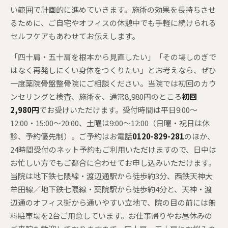
い範囲で計画的に進めていきます。施術の効果を長持ちさせ
るために、ご自宅やオフィスの休憩中でも手軽に続けられる
セルフケアもあわせてお伝えします。
「四十肩・五十肩を根本から見直したい」「その場しのぎで
はなく再発しにくい身体をつくりたい」とお考えなら、ぜひ
一度薬院骨盤整骨院にご相談ください。当院では初回のカウ
ンセリングと検査、施術を、通常8,980円のところ
初回
2,980円
でお受けいただけます。受付時間は平日9:00〜
12:00・15:00〜20:00、土曜は9:00〜12:00（日曜・祝日は休
診、予約優先制）。ご予約はお電話
0120-829-281
のほか、
24時間受付のネット予約もご利用いただけますので、日中は
お忙しい方でもご都合に合わせてお申し込みいただけます。
当院は地下鉄七隈線・渡辺通駅から徒歩約3分、西鉄天神大
牟田線／地下鉄七隈線・薬院駅から徒歩約4分と、天神・渡
辺通のオフィス街から通いやすい立地で、院の目の前には無
料駐車場を2台ご用意しています。お仕事帰りやお昼休みの