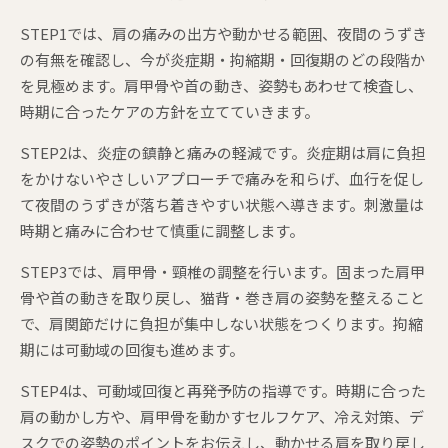
STEP1では、肩の痛みの出方や動かせる範囲、夜間のうずき
の有無を確認し、今が炎症期・拘縮期・回復期のどの段階か
を見極めます。肩甲骨や首の動き、姿勢もあわせて検査し、
時期に合ったケアの方針を立てていきます。
STEP2は、炎症の鎮静と痛みの軽減です。炎症期は肩に負担
をかけないやさしいアプローチで痛みを和らげ、血行を促し
て夜間のうずきが落ち着きやすい状態へ導きます。刺激量は
時期と痛みに合わせて慎重に調整します。
STEP3では、肩甲骨・頸椎の調整を行います。固まった肩甲
骨や首の動きを取り戻し、猫背・巻き肩の姿勢を整えること
で、肩関節だけに負担が集中しない状態をつくります。拘縮
期には可動域の回復も進めます。
STEP4は、可動域回復と再発予防の指導です。時期に合った
肩の動かし方や、肩甲骨を動かすセルフケア、冷え対策、デ
スクでの姿勢のポイントをお伝えし、動かせる肩を取り戻し