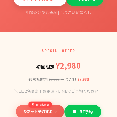
相談だけでも無料 | しつこい勧誘なし
SPECIAL OFFER
¥2,980
初回限定
¥8,980
¥2,980
通常初診料
→ 今だけ
＼ 1日2名限定！お電話・LINEでご予約ください ／
1日2名限定
ネット予約する →
LINE予約