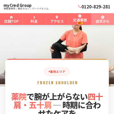
myCred Group
ホーム
薬院骨盤整骨院
›
›
薬院の四十肩・五十肩
0120-829-281
骨盤整骨院 / 鍼灸サロン / パーソナルジム
交通事故
店舗TOP
料金
アクセス
症状から
無料
薬院エリア
FROZEN SHOULDER
薬院
で腕が上がらない
四十
肩・五十肩
─ 時期に合わ
せたケアを