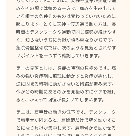
なくありません。これは、安静や湿布が炎症や痛
みをその場では鎮める一方で、痛みを生み出して
いる根本の条件そのものは変わっていないために
起こります。とくに天神・渡辺通で働く方は、長
時間のデスクワークや通勤で同じ姿勢が続きやす
く、知らないうちに負担が積み重なりがちです。
薬院骨盤整骨院では、次のような見落とされやす
いポイントを一つずつ確認していきます。
第一の見落としは、炎症の時期の見極めです。痛
みの強い炎症期に無理に動かすと炎症が悪化し、
逆に固まる時期に動かさないと拘縮が進みます。
今がどの時期にあるのかを見極めずにケアを続け
ると、かえって回復が長引いてしまいます。
第二は、肩甲骨の動きの低下です。デスクワーク
で肩甲骨が固まると、肩関節だけで腕を動かすこ
とになり負担が集中します。肩甲骨から動かせる
ようにしなければ、可動域は戻りにくくなりま