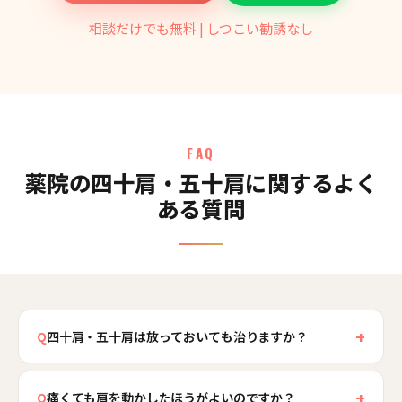
相談だけでも無料 | しつこい勧誘なし
FAQ
薬院の四十肩・五十肩に関するよく
ある質問
+
Q
四十肩・五十肩は放っておいても治りますか？
自然に回復することもありますが、適切なケアを
+
しないまま過ごすと、痛みや動かしにくさが1年以
Q
痛くても肩を動かしたほうがよいのですか？