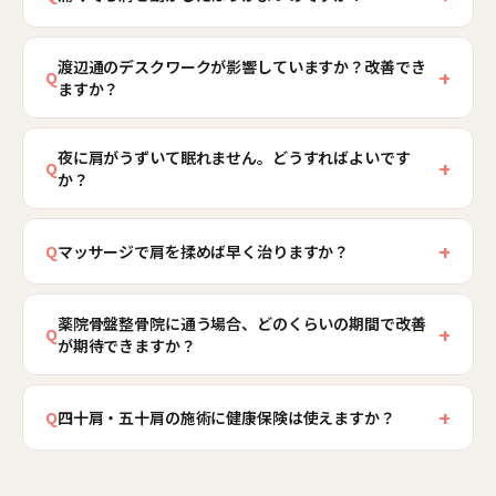
上長引いたり、肩が固まったまま可動域が戻りに
時期によって答えが変わります。痛みの強い炎症
くくなることがあります。特に時期の見極めを誤
渡辺通のデスクワークが影響していますか？改善でき
期に無理に動かすと悪化しますが、動きが固まる
+
Q
ると回復が遅れます。薬院骨盤整骨院では今が炎
ますか？
拘縮期に安静にしすぎると可動域がさらに狭くな
症期か拘縮期かを見極め、時期に合ったケアで痛
ります。大切なのは今どの時期かを見極めること
長時間のデスクワークによる猫背・巻き肩は、肩
みの軽減と可動域の回復を目指し、日常生活の負
です。薬院骨盤整骨院では肩の状態を検査し、こ
夜に肩がうずいて眠れません。どうすればよいです
甲骨の動きを落とし四十肩・五十肩の背景となり
+
担を減らしていきます。
Q
か？
の時期に動かしてよい範囲と控えるべき動作を具
ます。姿勢と肩甲骨の動きを整えることは回復に
体的にお伝えしながら、無理なく回復へ導きま
役立ちます。薬院骨盤整骨院は渡辺通駅から徒歩
夜間のうずきは炎症期に多い症状で、肩まわりの
す。
約3分、薬院駅から徒歩約4分と近く、平日は夜20
+
血行の低下や寝る姿勢が影響します。痛む腕の下
Q
マッサージで肩を揉めば早く治りますか？
時まで受付しています。仕事帰りに通いながら、
にクッションを入れて肩を支える、冷えないよう
炎症期に強く揉むと炎症が悪化することがあり、
デスクでできる姿勢ケアや肩甲骨を動かすセルフ
温めるといった工夫が助けになります。薬院骨盤
薬院骨盤整骨院に通う場合、どのくらいの期間で改善
時期に合わないケアはかえって回復を遅らせま
+
ケアもあわせて実践していただけます。
Q
整骨院では炎症を落ち着かせるケアとあわせて、
が期待できますか？
す。また肩だけをほぐしても、肩甲骨の動きや姿
楽に眠るための姿勢の工夫や自宅でのケアをお伝
勢が変わらなければ効果が保ちにくくなります。
四十肩・五十肩は時期を追って移り変わるため、
えし、夜間の痛みが和らぐようサポートします。
薬院骨盤整骨院では時期に合った施術で炎症を落
+
炎症期・拘縮期・回復期のどこにいるかで見通し
Q
四十肩・五十肩の施術に健康保険は使えますか？
ち着かせつつ、肩甲骨・首の調整と姿勢の見直し
が変わります。一般に数か月単位でのケアになる
原因と状態によります。急性のケガ（捻挫・打
を組み合わせ、動かせる肩を取り戻すことを目指
ことが多く、時期に合った対応で回復を後押しし
撲・挫傷など）は健康保険が適用される場合があ