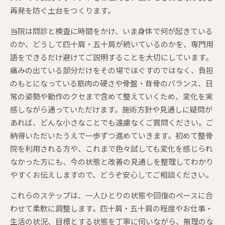
再発を防ぐ土台をつくります。
当院は問診と検査に時間をかけ、いま身体で何が起きている
のか、どうして四十肩・五十肩が続いているのかを、専門用
語をできるだけ避けてご説明することを大切にしています。
痛みの出ている部分だけをその場でほぐすのではなく、負担
のもとになっている筋肉の硬さや骨盤・背骨のバランス、日
常の姿勢や動作のクセまで含めて整えていくため、変化を実
感しながら通っていただけます。施術方針や見通しに疑問が
あれば、どんな小さなことでも遠慮なくご質問ください。ご
納得いただいたうえで一歩ずつ進めていきます。初めて整骨
院を利用される方や、これまで色々試しても変化を感じられ
なかった方にも、今の状態と改善の見通しを整理してわかり
やすくお伝えしますので、どうぞ安心してご相談ください。
これらのステップは、一人ひとりの状態や回復のペースに合
わせて柔軟に調整します。四十肩・五十肩の程度やお仕事・
生活の状況、目標とする状態を丁寧に伺いながら、無理のな