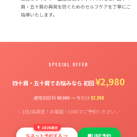
肩・五十肩の再発を防ぐためのセルフケアを丁寧にご
指導いたします。
SPECIAL OFFER
¥2,980
四十肩・五十肩でお悩みなら 初回
¥8,980
¥2,980
通常初診料
→ 今だけ
＼ 1日2名限定！お電話・LINEでご予約ください ／
1日2名限定
ネット予約する →
LINE予約