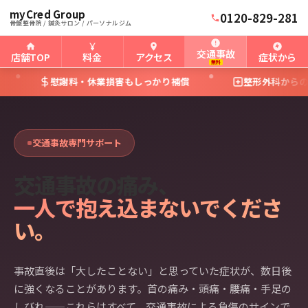
myCred Group
0120-829-281
骨盤整骨院 / 鍼灸サロン / パーソナルジム
交通事故
店舗TOP
料金
アクセス
症状から
無料
・休業損害もしっかり補償
整形外科からの転院も対応
交通事故専門サポート
交通事故の痛み、
一人で抱え込まないでくださ
い。
事故直後は「大したことない」と思っていた症状が、数日後
に強くなることがあります。首の痛み・頭痛・腰痛・手足の
しびれ——これらはすべて、交通事故による負傷のサインで