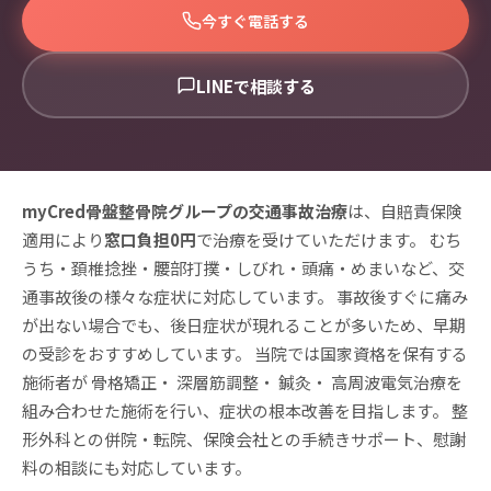
今すぐ電話する
LINEで相談する
myCred骨盤整骨院グループの交通事故治療
は、自賠責保険
適用により
窓口負担0円
で治療を受けていただけます。 むち
うち・頚椎捻挫・腰部打撲・しびれ・頭痛・めまいなど、交
通事故後の様々な症状に対応しています。 事故後すぐに痛み
が出ない場合でも、後日症状が現れることが多いため、早期
の受診をおすすめしています。 当院では国家資格を保有する
施術者が
骨格矯正
・
深層筋調整
・
鍼灸
・
高周波電気治療
を
組み合わせた施術を行い、症状の根本改善を目指します。 整
形外科との併院・転院、保険会社との手続きサポート、慰謝
料の相談にも対応しています。