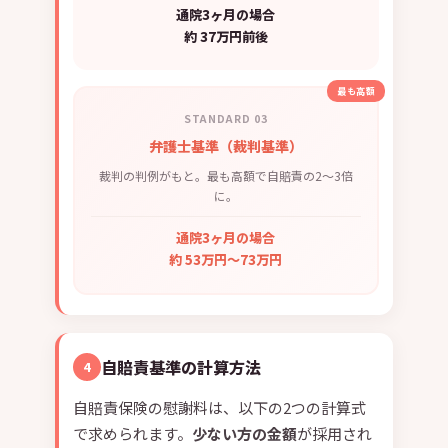
通院3ヶ月の場合
約 37万円前後
最も高額
STANDARD 03
弁護士基準（裁判基準）
裁判の判例がもと。最も高額で自賠責の2〜3倍
に。
通院3ヶ月の場合
約 53万円〜73万円
自賠責基準の計算方法
4
自賠責保険の慰謝料は、以下の2つの計算式
で求められます。
少ない方の金額
が採用され