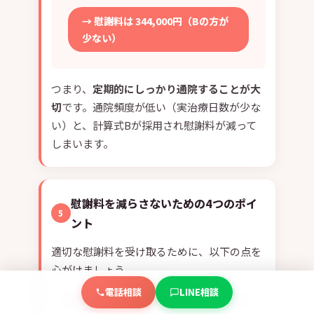
→ 慰謝料は 344,000円（Bの方が
少ない）
つまり、
定期的にしっかり通院することが大
切
です。通院頻度が低い（実治療日数が少な
い）と、計算式Bが採用され慰謝料が減って
しまいます。
慰謝料を減らさないための4つのポイ
5
ント
適切な慰謝料を受け取るために、以下の点を
心がけましょう。
電話相談
LINE相談
事故後はすぐに受診
— 時間が空くと事故と
1