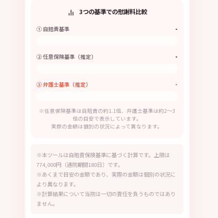
3つの基準での慰謝料比較
-
① 自賠責基準
-
② 任意保険基準（推定）
-
③ 弁護士基準（推定）
※任意保険基準は自賠責の約1.1倍、弁護士基準は約2〜3
倍の目安で表示しています。
実際の金額は個別の状況によって異なります。
※本ツールは自賠責保険基準に基づく計算です。上限は
774,000円（通院期間180日）です。
※あくまで目安の金額であり、実際の金額は個別の状況に
より異なります。
※計算結果について当院は一切の責任を負うものではあり
ません。