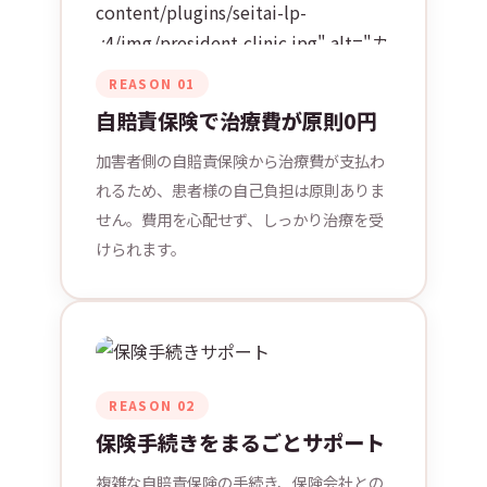
content/plugins/seitai-lp-
v4/img/president-clinic.jpg" alt="カ
ウンセリングの様子"
REASON 01
loading="lazy">
自賠責保険で治療費が原則0円
加害者側の自賠責保険から治療費が支払わ
れるため、患者様の自己負担は原則ありま
せん。費用を心配せず、しっかり治療を受
けられます。
REASON 02
保険手続きをまるごとサポート
複雑な自賠責保険の手続き、保険会社との