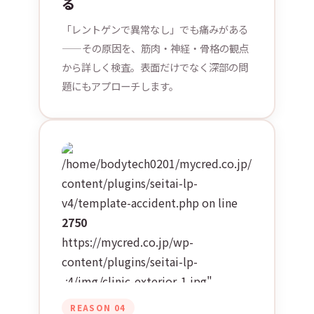
る
「レントゲンで異常なし」でも痛みがある
——その原因を、筋肉・神経・骨格の観点
から詳しく検査。表面だけでなく深部の問
題にもアプローチします。
/home/bodytech0201/mycred.co.jp/public_htm
content/plugins/seitai-lp-
v4/template-accident.php on line
2750
https://mycred.co.jp/wp-
content/plugins/seitai-lp-
v4/img/clinic-exterior-1.jpg"
alt="整形外科との連携"
REASON 04