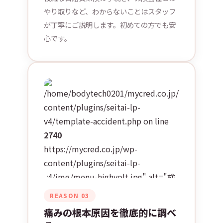
やり取りなど、わからないことはスタッフ
が丁寧にご説明します。初めての方でも安
心です。
/home/bodytech0201/mycred.co.jp/public_htm
content/plugins/seitai-lp-
v4/template-accident.php on line
2740
https://mycred.co.jp/wp-
content/plugins/seitai-lp-
v4/img/menu-highvolt.jpg" alt="検
査・カウンセリング"
REASON 03
loading="lazy">
痛みの根本原因を徹底的に調べ