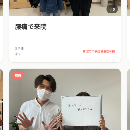
5
腰痛で来院
S.M様
新潟市中央区骨盤整骨院
才 /
腰痛