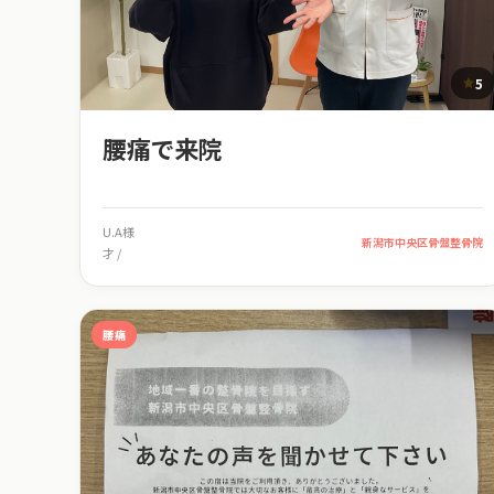
5
腰痛で来院
U.A様
新潟市中央区骨盤整骨院
才 /
腰痛