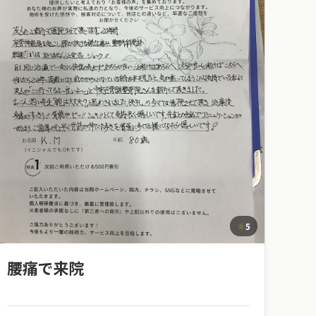
5
腰痛で来院