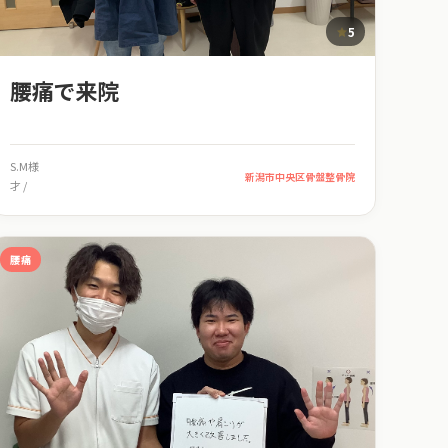
5
腰痛で来院
S.M様
新潟市中央区骨盤整骨院
才 /
腰痛