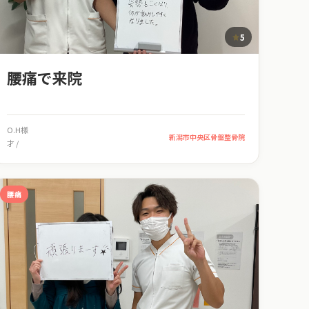
5
腰痛で来院
O.H様
新潟市中央区骨盤整骨院
才 /
腰痛