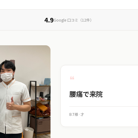
4.9
Google 口コミ（12件）
❝
腰痛で来院
B.T様
·
才