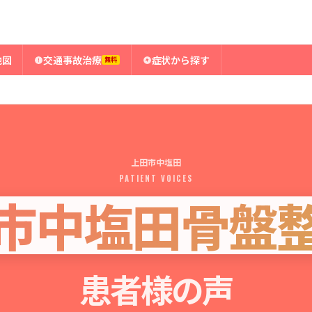
地図
交通事故治療
症状から探す
無料
上田市中塩田
PATIENT VOICES
市中塩田骨盤
患者様の声