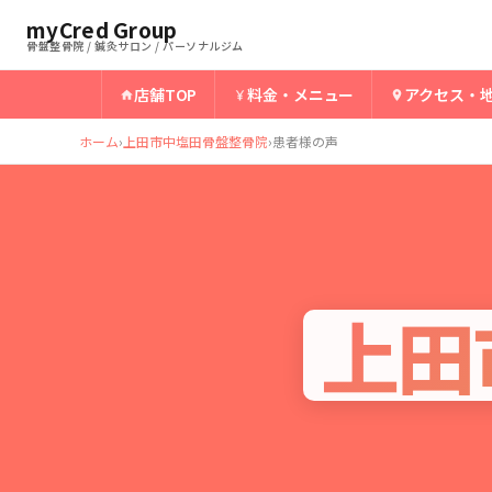
myCred Group
骨盤整骨院 / 鍼灸サロン / パーソナルジム
店舗TOP
料金・メニュー
アクセス・
ホーム
›
上田市中塩田骨盤整骨院
›
患者様の声
上田