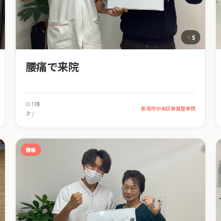
5
腰痛で来院
O.T様
新潟市中央区骨盤整骨院
才 /
腰痛