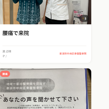
5
腰痛で来院
渡.辺様
新潟市中央区骨盤整骨院
才 /
腰痛