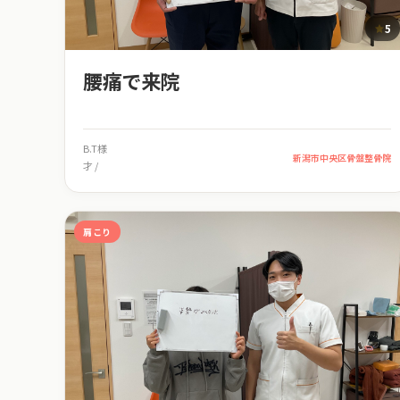
5
腰痛で来院
B.T様
新潟市中央区骨盤整骨院
才 /
肩こり