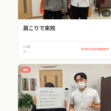
5
肩こりで来院
H.A様
新潟市中央区骨盤整骨院
才 /
腰痛