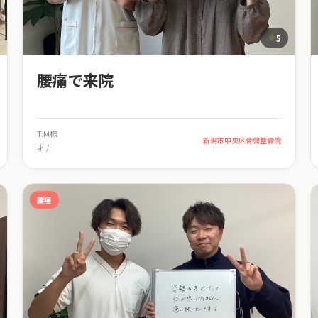
5
腰痛で来院
T.M様
新潟市中央区骨盤整骨院
才 /
腰痛