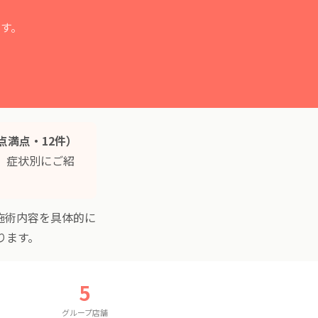
す。
点満点・12件）
、症状別にご紹
施術内容を具体的に
ります。
5
グループ店舗