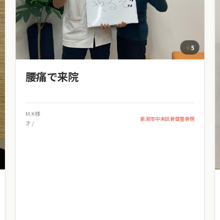
5
腰痛で来院
M.K様
新潟市中央区骨盤整骨院
才 /