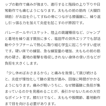
ップの動作で痛みが強まり、進行すると階段の上り下りや日
常動作でも痛むようになります。太ももの前の筋肉（大腿四
頭筋）がお皿を介してすねの骨につながる膝蓋腱に、繰り返
し引っ張る力を加えて炎症を起こすのが原因です。
バレーボールやバスケット、陸上の跳躍種目など、ジャンプ
と着地を繰り返す競技に多く、塩田平の郊外エリアでも部活
動やクラブチームで熱心に取り組む学生に起こりやすい症状
です。硬い床での練習、急な練習量の増加、太ももの前の筋
肉の硬さ、着地の衝撃を吸収しきれない身体の使い方などが
負担を大きくします。
「少し休めばおさまるから」と痛みを我慢して跳び続ける
と、炎症が慢性化して腱の変性が進み、回復に時間がかかる
ようになります。痛みが軽いうちに、なぜ膝蓋腱に負担が集
まっているのかを見極めることが、長引かせないための大切
なポイントです。膝だけでなく、太ももや股関節、着地動作
まで目を向ける必要があります。