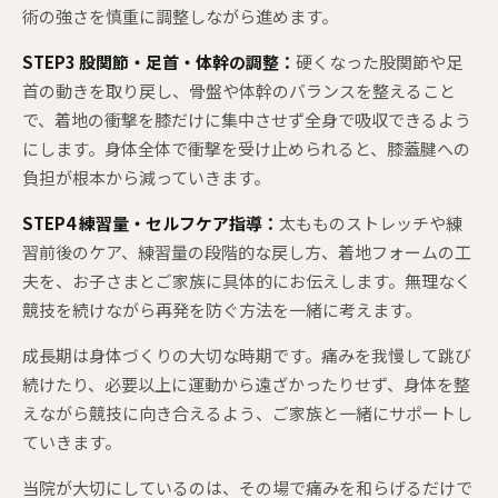
術の強さを慎重に調整しながら進めます。
STEP3 股関節・足首・体幹の調整：
硬くなった股関節や足
首の動きを取り戻し、骨盤や体幹のバランスを整えること
で、着地の衝撃を膝だけに集中させず全身で吸収できるよう
にします。身体全体で衝撃を受け止められると、膝蓋腱への
負担が根本から減っていきます。
STEP4 練習量・セルフケア指導：
太もものストレッチや練
習前後のケア、練習量の段階的な戻し方、着地フォームの工
夫を、お子さまとご家族に具体的にお伝えします。無理なく
競技を続けながら再発を防ぐ方法を一緒に考えます。
成長期は身体づくりの大切な時期です。痛みを我慢して跳び
続けたり、必要以上に運動から遠ざかったりせず、身体を整
えながら競技に向き合えるよう、ご家族と一緒にサポートし
ていきます。
当院が大切にしているのは、その場で痛みを和らげるだけで