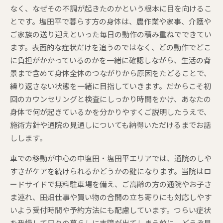
なく、なぜその不調が起きたのかという根本に目を向けるこ
とです。塩田平で暮らす方の身体は、農作業や家事、介護や
ご家族の送り迎えといった毎日の動作の積み重ねでできてい
ます。表面的な症状だけを追うのではなく、どの動作でどこ
に負担がかかっているのかを一緒に確認しながら、生活の背
景まで含めて身体全体のつながりから原因をたどることで、
繰り返さない状態を一緒に目指していきます。だからこそ初
回のカウンセリングと検査にしっかり時間をかけ、あなたの
身体で何が起きているかを分かりやすくご説明したうえで、
施術方針や通院の見通しについても納得いただけるまでお話
しします。
車での移動が中心の中塩田・塩田平エリアでは、通院のしや
すさがケアを続けられるかどうかの鍵になります。当院はロ
ードサイドで無料駐車場を備え、ご高齢の方の通院やお子さ
ま連れ、田畑仕事や買い物の合間の立ち寄りにも対応しやす
いよう受付時間や予約方法にも配慮しています。つらい症状
を我慢して日々の暮らしに支障が出てしまう前に、どうぞ早