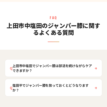
FAQ
上田市中塩田のジャンパー膝に関す
るよくある質問
上田市中塩田でジャンパー膝は部活を続けながらケア
+
Q
できますか？
痛みの程度によりますが、練習量を調整しながら
塩田平でジャンパー膝を放っておくとどうなります
ケアを進められる場合が多くあります。当院では
+
Q
か？
膝蓋腱の炎症の状態と太ももの硬さを検査で見極
め、続けてよい練習と控えたい動作を具体的にお
痛みを我慢して跳び続けると炎症が慢性化し、膝
伝えします。着地フォームの工夫や練習量の戻し
蓋腱の変性が進んで回復に時間がかかるようにな