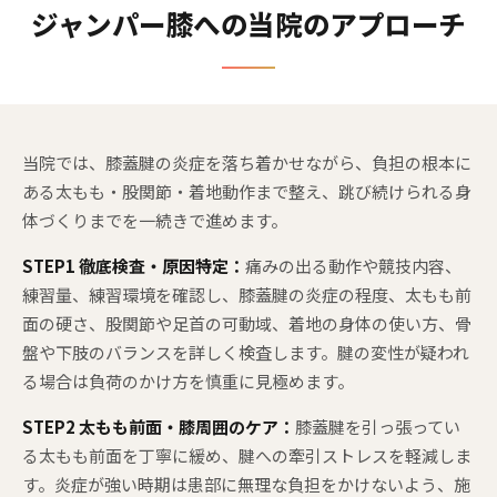
ジャンパー膝への当院のアプローチ
当院では、膝蓋腱の炎症を落ち着かせながら、負担の根本に
ある太もも・股関節・着地動作まで整え、跳び続けられる身
体づくりまでを一続きで進めます。
STEP1 徹底検査・原因特定：
痛みの出る動作や競技内容、
練習量、練習環境を確認し、膝蓋腱の炎症の程度、太もも前
面の硬さ、股関節や足首の可動域、着地の身体の使い方、骨
盤や下肢のバランスを詳しく検査します。腱の変性が疑われ
る場合は負荷のかけ方を慎重に見極めます。
STEP2 太もも前面・膝周囲のケア：
膝蓋腱を引っ張ってい
る太もも前面を丁寧に緩め、腱への牽引ストレスを軽減しま
す。炎症が強い時期は患部に無理な負担をかけないよう、施