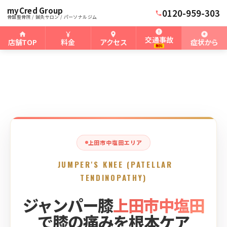
myCred Group
ホーム
上田市中塩田骨盤整骨院
›
›
上田市中塩田のジャンパー膝
0120-959-303
骨盤整骨院 / 鍼灸サロン / パーソナルジム
交通事故
店舗TOP
料金
アクセス
症状から
無料
上田市中塩田エリア
JUMPER'S KNEE (PATELLAR
TENDINOPATHY)
ジャンパー膝
上田市中塩田
で膝の痛みを根本ケア