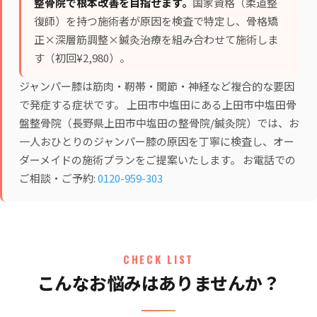
整骨院で根本改善を目指せます。
国家資格（柔道整
復師）を持つ施術者が原因を検査で特定し、
骨格矯
正×深層筋調整×鍼灸治療
を組み合わせて施術しま
す（初回¥2,980）。
ジャンパー膝は筋肉・靭帯・関節・神経など複合的な要因
で発症する症状です。 上田市中塩田にある上田市中塩田骨
盤整骨院（長野県上田市中塩田の整骨院/鍼灸院）では、お
一人おひとりのジャンパー膝の原因を丁寧に検査し、オー
ダーメイドの施術プランをご提案いたします。 お電話での
ご相談・ご予約:
0120-959-303
CHECK LIST
こんなお悩みはありませんか？