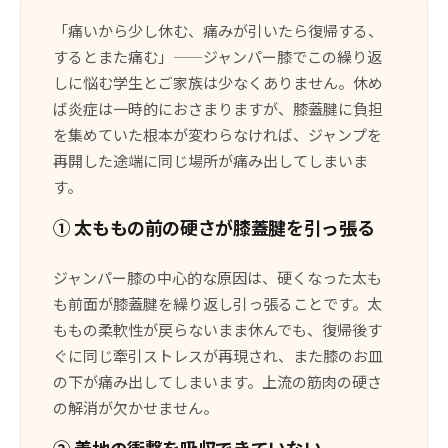
「痛いから少し休む、痛みが引いたら復帰する、
するとまた痛む」——ジャンパー膝でこの繰り返
しに悩む学生とご家族は少なくありません。休め
ば炎症は一時的におさまりますが、膝蓋腱に負担
を集めていた根本が変わらなければ、ジャンプを
再開した途端に同じ場所が痛み出してしまいま
す。
① 太ももの前の硬さが膝蓋腱を引っ張る
ジャンパー膝の中心的な原因は、硬くなった太も
も前面が膝蓋腱を繰り返し引っ張ることです。太
ももの柔軟性が戻らないまま休んでも、復帰後す
ぐに同じ牽引ストレスが再現され、また膝のお皿
の下が痛み出してしまいます。上流の筋肉の硬さ
の解消が欠かせません。
② 着地の衝撃を吸収できていない