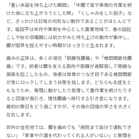
「重い米袋を持ち上げた瞬間」「中腰で苗や果樹の作業を続
けた後に立ち上がろうとした時」「くしゃみをした拍子」な
ど、きっかけは日常の何気ない動作であることがほとんどで
す。塩田平は米作や果樹を中心とした農業地域で、春の田起
こしや秋の収穫期には前かがみと持ち上げの動作が集中し、
腰が限界を超えやすい時期がはっきりと生まれます。
痛みの正体は、多くの場合「筋膜性腰痛」や「椎間関節性腰
痛」です。前者は腰を支える筋肉や筋膜が過緊張して微細な
損傷を起こしたもの、後者は背骨のつなぎ目である椎間関節
が急にロックしてしまう状態を指します。どちらも炎症をと
もなうため、無理に動かしたり我慢して農作業を続けたりす
ると回復が長引き、慢性腰痛へ移行する引き金になります。
最初の数日をどう過ごすかが、その後の回復の早さを大きく
左右します。
郊外の住宅地では、腰を痛めても「病院まで自分で運転でき
ない」「家事や介護を代わってくれる人がいない」と無理を