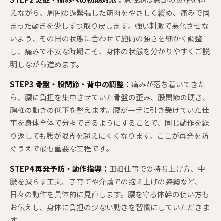
えながら、周囲の過緊張した筋肉をやさしく緩め、痛みで固
まった動きを少しずつ取り戻します。強い刺激で悪化させな
いよう、その日の状態に合わせて施術の強さを細かく調整
し、痛みで不安な時期こそ、身体の状態を分かりやすくご説
明しながら進めます。
STEP3 骨盤・股関節・背中の調整：
痛みが落ち着いてきた
ら、腰に負担を集中させていた骨盤の歪み、股関節の硬さ、
胸椎の動きの低下を整えます。腰が一手に引き受けていた仕
事を身体全体で分担できるようにすることで、同じ動作を繰
り返しても腰が限界を超えにくくなります。ここが再発を防
ぐうえで最も重要な工程です。
STEP4 再発予防・動作指導：
田畑仕事での持ち上げ方、中
腰を減らす工夫、子育てや介護での抱え上げの姿勢など、
日々の動作を具体的に見直します。腰を守る体幹の使い方も
お伝えし、身体に負担の少ない動きを習慣にしていただきま
す。