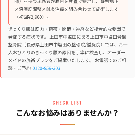
師）を持つ施術者が原因を検査で特定し、
骨格矯正
×深層筋調整×鍼灸治療
を組み合わせて施術します
（初回¥2,980）。
ぎっくり腰は筋肉・靭帯・関節・神経など複合的な要因で
発症する症状です。 上田市中塩田にある上田市中塩田骨盤
整骨院（長野県上田市中塩田の整骨院/鍼灸院）では、お一
人おひとりのぎっくり腰の原因を丁寧に検査し、オーダー
メイドの施術プランをご提案いたします。 お電話でのご相
談・ご予約:
0120-959-303
CHECK LIST
こんなお悩みはありませんか？