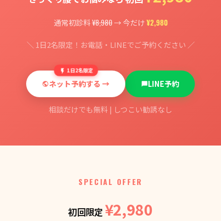
¥8,980
¥2,980
通常初診料
→ 今だけ
＼ 1日2名限定！お電話・LINEでご予約ください ／
1日2名限定
ネット予約する →
LINE予約
相談だけでも無料 | しつこい勧誘なし
SPECIAL OFFER
¥2,980
初回限定