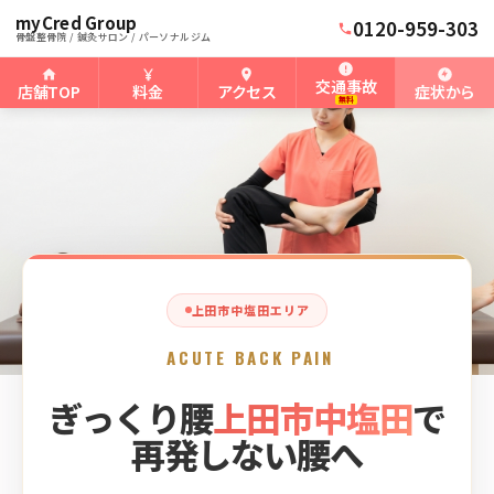
myCred Group
ホーム
上田市中塩田骨盤整骨院
›
›
上田市中塩田のぎっくり腰
0120-959-303
骨盤整骨院 / 鍼灸サロン / パーソナルジム
交通事故
店舗TOP
料金
アクセス
症状から
無料
上田市中塩田エリア
ACUTE BACK PAIN
ぎっくり腰
上田市中塩田
で
再発しない腰へ