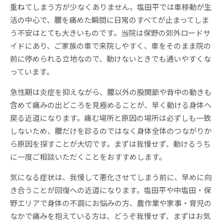
重ねてしまう方が少なくありません。塩田平では車移動が生
活の中心で、腰を痛めた瞬間に日常のすべてが止まってしま
う不安はとても大きいものです。当院は保野の郊外ロードサ
イドにあり、ご家族の車で来院しやすく、車をそのまま院の
前に停められる立地なので、動けないときでも通いやすくな
っています。
急性期は炎症を抑えながら、腰以外の股関節や背中の動きも
含めて痛みの出どころを見極めることが、早く動ける身体へ
戻る近道になります。痛む場所と原因の場所は必ずしも一致
しないため、腰だけを診るのではなく身体全体のつながりか
ら原因を探すことが大切です。まずは我慢せず、動けるうち
に一度ご相談いただくことをおすすめします。
気になる症状は、我慢して悪化させてしまう前に、早めに向
き合うことが回復への近道になります。塩田平や中塩田・保
野エリアで身体の不調にお悩みの方、農作業や家事・育児の
なかで痛みを抱えている方は、どうぞ我慢せず、まずはお気