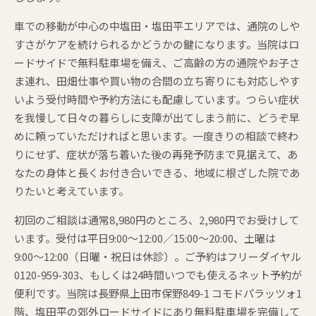
車での移動が中心の中塩田・塩田平エリアでは、通院のしや
すさがケアを続けられるかどうかの鍵になります。当院はロ
ードサイドで無料駐車場を備え、ご高齢の方の通院やお子さ
ま連れ、田畑仕事や買い物の合間の立ち寄りにも対応しやす
いよう受付時間や予約方法にも配慮しています。つらい症状
を我慢して日々の暮らしに支障が出てしまう前に、どうぞ早
めに頼っていただければと思います。一度きりの相談で終わ
りにせず、症状が落ち着いた後の再発予防まで見据えて、あ
なたの身体と長くお付き合いできる、地域に根ざした院であ
りたいと考えています。
初回のご相談は通常8,980円のところ、2,980円でお受けして
います。受付は平日9:00〜12:00／15:00〜20:00、土曜は
9:00〜12:00（日曜・祝日は休診）。ご予約はフリーダイヤル
0120-959-303、もしくは24時間いつでも使えるネット予約が
便利です。当院は長野県上田市保野849-1 コモドパラッツォ1
階、塩田平の郊外ロードサイドにあり無料駐車場を完備して