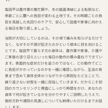
塩田平は農作業の繁忙期や、冬の路面凍結による転倒など、
季節ごとに腰への負担が変わる土地です。その時期ごとの負
担を見越した先回りのケアで、安心して田畑や家事に向かえ
る毎日を取り戻しましょう。
当院が大切にしているのは、その場で痛みを和らげるだけで
なく、なぜその不調が起きたのかという根本に目を向けるこ
とです。塩田平で暮らす方の身体は、農作業や家事、介護や
ご家族の送り迎えといった毎日の動作の積み重ねでできてい
ます。表面的な症状だけを追うのではなく、どの動作でどこ
に負担がかかっているのかを一緒に確認しながら、生活の背
景まで含めて身体全体のつながりから原因をたどることで、
繰り返さない状態を一緒に目指していきます。だからこそ初
回のカウンセリングと検査にしっかり時間をかけ、あなたの
身体で何が起きているかを分かりやすくご説明したうえで、
施術方針や通院の見通しについても納得いただけるまでお話
しします。