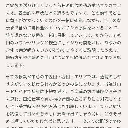
ご家族の送り迎えといった毎日の動作の積み重ねでできてい
ます。表面的な症状だけを追うのではなく、どの動作でどこ
に負担がかかっているのかを一緒に確認しながら、生活の背
景まで含めて身体全体のつながりから原因をたどることで、
繰り返さない状態を一緒に目指していきます。だからこそ初
回のカウンセリングと検査にしっかり時間をかけ、あなたの
身体で何が起きているかを分かりやすくご説明したうえで、
施術方針や通院の見通しについても納得いただけるまでお話
しします。
車での移動が中心の中塩田・塩田平エリアでは、通院のしや
すさがケアを続けられるかどうかの鍵になります。当院はロ
ードサイドで無料駐車場を備え、ご高齢の方の通院やお子さ
ま連れ、田畑仕事や買い物の合間の立ち寄りにも対応しやす
いよう受付時間や予約方法にも配慮しています。つらい症状
を我慢して日々の暮らしに支障が出てしまう前に、どうぞ早
めに頼っていただければと思います。一度きりの相談で終わ