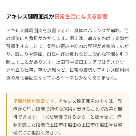
アキレス腱周囲炎が
日常生活に与える影響
アキレス腱周囲炎を放置すると、身体のバランスが崩れ、他
の部位にも負担がかかります。例えば、痛みをかばう姿勢が
習慣化することで、骨盤の歪みや筋肉の緊張が連鎖的に広が
り、肩こりや頭痛、自律神経の乱れなど二次的な不調を引き
起こすことがあります。上田市中塩田エリアではデスクワー
クや立ち仕事、車の運転など、日常の姿勢がアキレス腱周囲
炎の悪化要因になっているケースも少なくありません。
早期対処が重要です。
アキレス腱周囲炎の多くは、発
症から早い段階で適切な施術を受けることで改善が期
待できます。「まだ我慢できるから」と放置せず、症
状を感じた段階で上田市中塩田の上田市中塩田骨盤整
骨院にご相談ください。