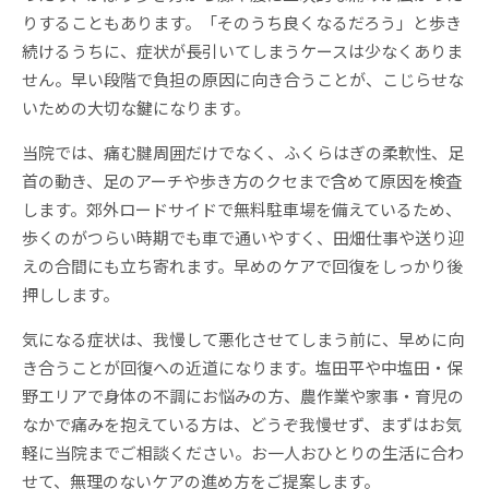
りすることもあります。「そのうち良くなるだろう」と歩き
続けるうちに、症状が長引いてしまうケースは少なくありま
せん。早い段階で負担の原因に向き合うことが、こじらせな
いための大切な鍵になります。
当院では、痛む腱周囲だけでなく、ふくらはぎの柔軟性、足
首の動き、足のアーチや歩き方のクセまで含めて原因を検査
します。郊外ロードサイドで無料駐車場を備えているため、
歩くのがつらい時期でも車で通いやすく、田畑仕事や送り迎
えの合間にも立ち寄れます。早めのケアで回復をしっかり後
押しします。
気になる症状は、我慢して悪化させてしまう前に、早めに向
き合うことが回復への近道になります。塩田平や中塩田・保
野エリアで身体の不調にお悩みの方、農作業や家事・育児の
なかで痛みを抱えている方は、どうぞ我慢せず、まずはお気
軽に当院までご相談ください。お一人おひとりの生活に合わ
せて、無理のないケアの進め方をご提案します。