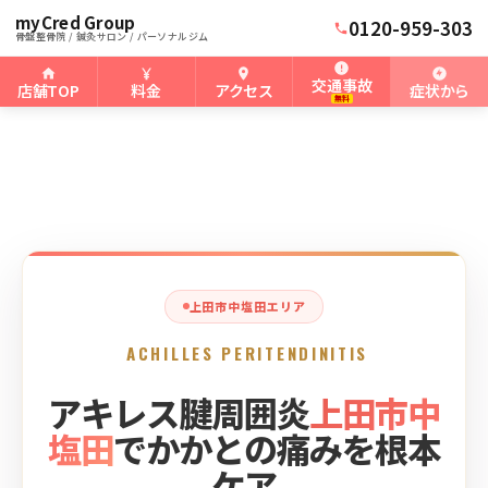
myCred Group
ホーム
上田市中塩田骨盤整骨院
›
›
上田市中塩田のアキレス腱周囲炎
0120-959-303
骨盤整骨院 / 鍼灸サロン / パーソナルジム
交通事故
店舗TOP
料金
アクセス
症状から
無料
上田市中塩田エリア
ACHILLES PERITENDINITIS
アキレス腱周囲炎
上田市中
塩田
でかかとの痛みを根本
ケア