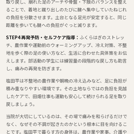
取り戻し、崩れた足のアーチや骨盤・下肢のバランスを整え
ることで、着地と蹴り出しのたびに腱へ集中していたねじれ
の負担を分散させます。土台となる足元が安定すると、同じ
距離を歩いても腱への負担がぐっと減ります。
STEP4 再発予防・セルフケア指導：
ふくらはぎのストレッ
チ、農作業や運動前のウォーミングアップ、冷え対策、不整
地を歩く際の足の使い方など、生活に合わせた具体策をお伝
えします。部活動の学生には練習量の段階的な戻し方も助言
し、痛みの再発を防ぎます。
塩田平は不整地の農作業や朝晩の冷え込みなど、足に負担が
積み重なりやすい環境です。その土地ならではの負担を見越
したケアで、田畑仕事も運動も安心して続けられる足を取り
戻しましょう。
当院が大切にしているのは、その場で痛みを和らげるだけで
なく、なぜその不調が起きたのかという根本に目を向けるこ
とです。塩田平で暮らす方の身体は、農作業や家事、介護や