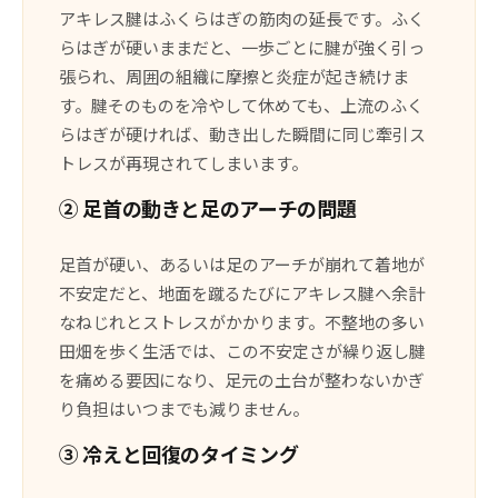
アキレス腱はふくらはぎの筋肉の延長です。ふく
らはぎが硬いままだと、一歩ごとに腱が強く引っ
張られ、周囲の組織に摩擦と炎症が起き続けま
す。腱そのものを冷やして休めても、上流のふく
らはぎが硬ければ、動き出した瞬間に同じ牽引ス
トレスが再現されてしまいます。
② 足首の動きと足のアーチの問題
足首が硬い、あるいは足のアーチが崩れて着地が
不安定だと、地面を蹴るたびにアキレス腱へ余計
なねじれとストレスがかかります。不整地の多い
田畑を歩く生活では、この不安定さが繰り返し腱
を痛める要因になり、足元の土台が整わないかぎ
り負担はいつまでも減りません。
③ 冷えと回復のタイミング