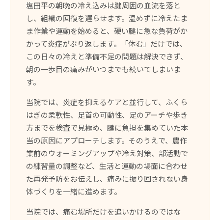
塩田平の朝晩の冷え込みは腱周囲の血流を落と
し、組織の回復を遅らせます。温めずに冷えたま
ま作業や運動を始めると、硬い腱に急な負荷がか
かって炎症がぶり返します。「休む」だけでは、
この日々の冷えと準備不足の問題は解決できず、
朝の一歩目の痛みがいつまでも続いてしまいま
す。
当院では、炎症を抑えるケアと並行して、ふくら
はぎの柔軟性、足首の可動性、足のアーチや歩き
方までを検査で見極め、腱に負担を集めていた本
当の原因にアプローチします。そのうえで、農作
業前のウォーミングアップや冷え対策、部活動で
の練習量の調整など、生活と運動の場面に合わせ
た再発予防をお伝えし、痛みに振り回されない身
体づくりを一緒に進めます。
当院では、痛む場所だけを追いかけるのではな