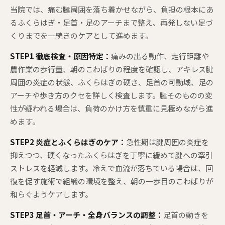
当院では、痛む腱周囲を落ち着かせながら、負担の根本にあ
るふくらはぎ・足首・足のアーチまで整え、再発しない足づ
くりまでを一続きのケアとして進めます。
STEP1 徹底検査・原因特定：
痛みの出る動作、走行距離や
農作業の歩行量、朝のこわばりの程度を確認し、アキレス腱
周囲の炎症の状態、ふくらはぎの硬さ、足首の可動域、足の
アーチや歩き方のクセを詳しく検査します。腱そのものの変
性が疑われる場合は、負荷のかけ方を慎重に見極めながら進
めます。
STEP2 炎症とふくらはぎのケア：
急性期は腱周囲の炎症を
抑えつつ、硬くなったふくらはぎを丁寧に緩めて腱への牽引
ストレスを軽減します。冷えで血流が落ちている場合は、回
復を促す施術で組織の環境を整え、朝の一歩目のこわばりが
和らぐようケアします。
STEP3 足首・アーチ・全身バランスの調整：
足首の動きを