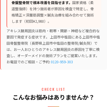
骨盤整骨院で根本改善を目指せます。
国家資格（柔
道整復師）を持つ施術者が原因を検査で特定し、
骨
格矯正×深層筋調整×鍼灸治療
を組み合わせて施術
します（初回¥2,980）。
アキレス腱周囲炎は筋肉・靭帯・関節・神経など複合的な
要因で発症する症状です。 上田市中塩田にある上田市中塩
田骨盤整骨院（長野県上田市中塩田の整骨院/鍼灸院）で
は、お一人おひとりのアキレス腱周囲炎の原因を丁寧に検
査し、オーダーメイドの施術プランをご提案いたします。
お電話でのご相談・ご予約:
0120-959-303
CHECK LIST
こんなお悩みはありませんか？