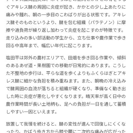
ぐアキレス腱の周囲に炎症が起き、かかとの少し上あたりに
痛みや腫れ、朝の一歩目のこわばりが出る状態です。アキレ
ス腱そのものというより、腱を包む組織（パラテノン）に摩
擦や過負荷が繰り返し加わって炎症を起こすのが特徴です。
走り込みの多い部活動の学生から、立ち仕事や農作業で歩き
回る中高年まで、幅広い年代に起こります。
塩田平は郊外の農村エリアで、田畑を歩き回る作業や、傾斜
のあるあぜ道・果樹園での移動が日常的にあります。こうし
た不整地の歩行は、平らな道を歩くよりもふくらはぎとアキ
レス腱に細かな負担を積み重ねます。また、朝晩の冷え込み
で腱周囲の血流が落ちると組織が硬くなり、準備なく動き出
した時に炎症が悪化しやすくなります。晴天率が高く日中の
農作業時間が長い土地柄も、足への負担が一日を通して蓄積
しやすい一因といえます。
放置して我慢を続けると、腱の変性が進んで回復しにくくな
ったり、かばう歩き方から膝や腰に二次的な痛みが広がった