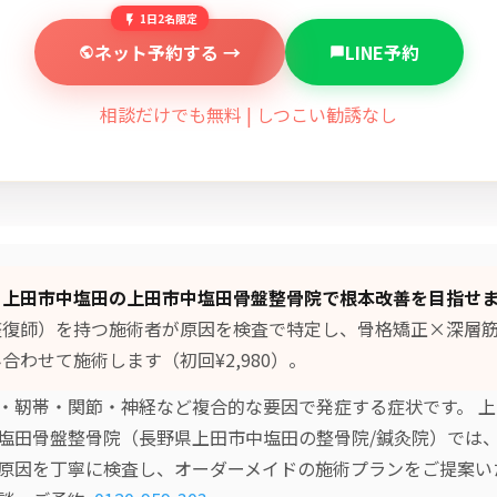
1日2名限定
ネット予約する →
LINE予約
相談だけでも無料 | しつこい勧誘なし
、上田市中塩田の上田市中塩田骨盤整骨院で根本改善を目指せ
整復師）を持つ施術者が原因を検査で特定し、
骨格矯正×深層
合わせて施術します（初回¥2,980）。
・靭帯・関節・神経など複合的な要因で発症する症状です。 
塩田骨盤整骨院（長野県上田市中塩田の整骨院/鍼灸院）では
原因を丁寧に検査し、オーダーメイドの施術プランをご提案い