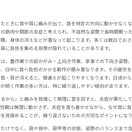
きたときに首や肩に痛みが出て、首を特定の方向に動かせなくな
首の筋肉や関節の炎症と考えられ、不自然な姿勢で長時間眠っ
蓄積、身体の冷えなどが重なって起こります。多くは数日でおさ
や肩に負担を集める背景が隠れていることがあります。
では、農作業での前かがみ・上向き作業、家事での下向き姿勢
ど、日中に首へ負担のかかる動作が積み重なります。その疲労を
で首・肩が冷えると、寝違えが起こりやすくなります。日頃から
勢が続く作業の多い方は、特に繰り返しやすい傾向があります。
まるから」と痛みを我慢して無理に首を回すと、炎症が悪化し
急性期は無理に動かさず、炎症を落ち着かせながら、なぜ首に負
かを見極めることが、繰り返さないための大切なポイントにな
首だけでなく、肩や背中、肩甲骨の状態、姿勢のバランスまで