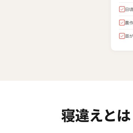
日
農
首
寝違えとは