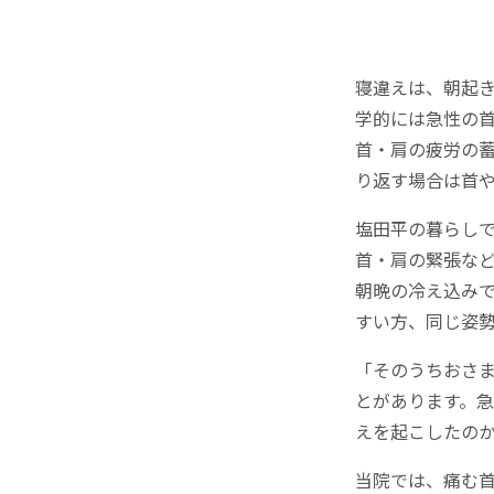
寝違えは、朝起
学的には急性の
首・肩の疲労の
り返す場合は首
塩田平の暮らし
首・肩の緊張な
朝晩の冷え込み
すい方、同じ姿
「そのうちおさ
とがあります。
えを起こしたの
当院では、痛む