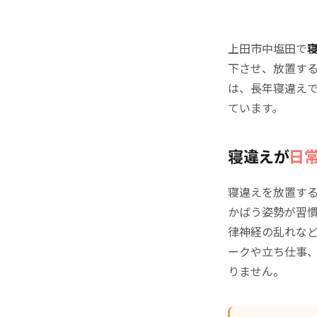
上田市中塩田で
下させ、放置す
は、長年寝違え
ています。
寝違えが
日
寝違えを放置す
かばう姿勢が習
律神経の乱れな
ークや立ち仕事
りません。