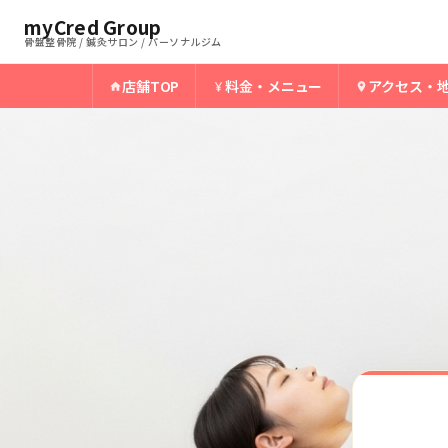
ホーム
上田市中塩田骨盤整骨院
myCred Group
›
›
上田市中塩田の寝違え
骨盤整骨院 / 鍼灸サロン / パーソナルジム
店舗TOP
料金・メニュー
アクセス・