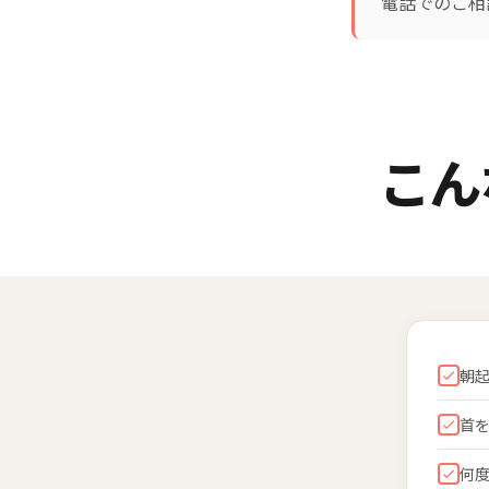
電話でのご相
こん
朝
首
何