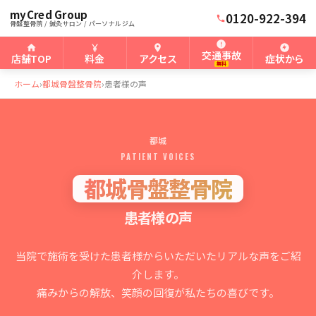
myCred Group
0120-922-394
骨盤整骨院 / 鍼灸サロン / パーソナルジム
交通事故
店舗TOP
料金
アクセス
症状から
無料
ホーム
›
都城骨盤整骨院
›
患者様の声
都城
PATIENT VOICES
都城骨盤整骨院
患者様の声
当院で施術を受けた患者様からいただいたリアルな声をご紹
介します。
痛みからの解放、笑顔の回復が私たちの喜びです。