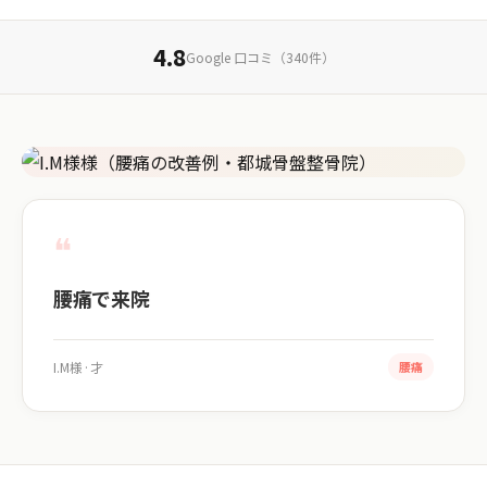
4.8
Google 口コミ（340件）
注目の口コミ
❝
腰痛で来院
I.M様
·
才
腰痛