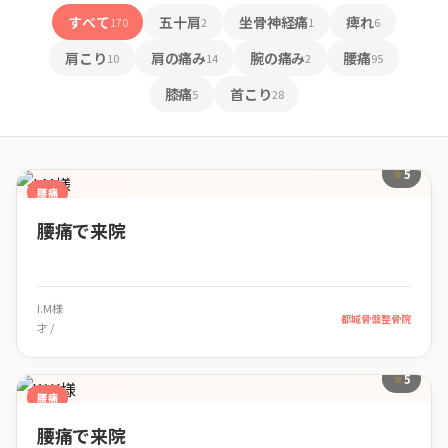
すべて
五十肩
坐骨神経痛
痺れ
170
2
1
6
肩こり
肩の痛み
腕の痛み
腰痛
10
14
2
95
膝痛
首こり
5
28
患者様の口コミ一覧
5
腰痛
腰痛で来院
I.M様
都城骨盤整骨院
才 /
5
腰痛
腰痛で来院