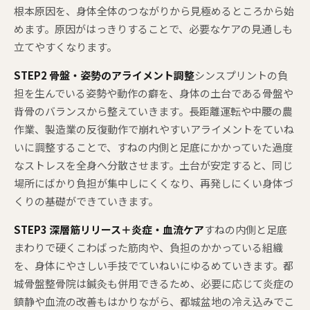
根本原因を、身体全体のつながりから見極めるところから始
めます。原因がはっきりすることで、必要なケアの見通しも
立てやすくなります。
STEP2 骨盤・姿勢のアライメント調整
シンスプリントの負
担を生んでいる姿勢や動作の癖を、身体の土台である骨盤や
背骨のバランスから整えていきます。長距離運転や中腰の農
作業、製造業の反復動作で崩れやすいアライメントをていね
いに調整することで、すねの内側と足底にかかっていた過度
なストレスを全身へ分散させます。土台が安定すると、同じ
場所にばかり負担が集中しにくくなり、再発しにくい身体づ
くりの基礎ができていきます。
STEP3 深層筋リリース＋炎症・血流ケア
すねの内側と足底
まわりで硬くこわばった筋肉や、負担のかかっている組織
を、身体にやさしい手技でていねいにゆるめていきます。都
城骨盤整骨院は鍼灸も併用できるため、必要に応じて炎症の
鎮静や血流の改善もはかりながら、都城盆地の冷え込みでこ