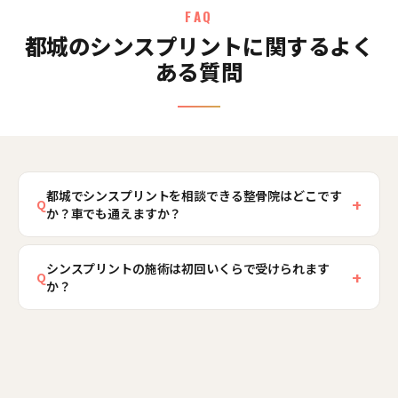
FAQ
都城のシンスプリントに関するよく
ある質問
都城でシンスプリントを相談できる整骨院はどこです
+
Q
か？車でも通えますか？
都城骨盤整骨院は宮崎県都城市上川東2丁目3-9、
シンスプリントの施術は初回いくらで受けられます
都城保険の窓口の裏手にあります。JR都城駅（日
+
Q
か？
豊本線）から徒歩約5分で、院前に無料駐車場もご
用意していますので、お仕事や農作業の帰り、お
初めての方は、カウンセリング・検査・施術を含
買い物のついでにお車でも通っていただけます。
めて初回2,980円（通常8,980円）でご利用いただ
シンスプリントでお悩みの方は、お電話0120-922-
けます。シンスプリントは原因の見極めが大切な
394、または24時間受付のネット予約からお気軽に
ため、初回はしっかり検査を行ったうえで施術に