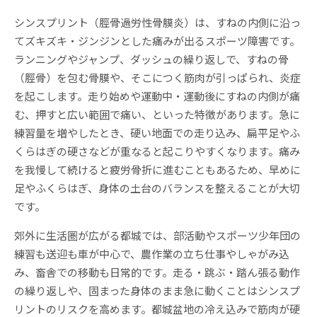
シンスプリント（脛骨過労性骨膜炎）は、すねの内側に沿っ
てズキズキ・ジンジンとした痛みが出るスポーツ障害です。
ランニングやジャンプ、ダッシュの繰り返しで、すねの骨
（脛骨）を包む骨膜や、そこにつく筋肉が引っぱられ、炎症
を起こします。走り始めや運動中・運動後にすねの内側が痛
む、押すと広い範囲で痛い、といった特徴があります。急に
練習量を増やしたとき、硬い地面での走り込み、扁平足やふ
くらはぎの硬さなどが重なると起こりやすくなります。痛み
を我慢して続けると疲労骨折に進むこともあるため、早めに
足やふくらはぎ、身体の土台のバランスを整えることが大切
です。
郊外に生活圏が広がる都城では、部活動やスポーツ少年団の
練習も送迎も車が中心で、農作業の立ち仕事やしゃがみ込
み、畜舎での移動も日常的です。走る・跳ぶ・踏ん張る動作
の繰り返しや、固まった身体のまま急に動くことはシンスプ
リントのリスクを高めます。都城盆地の冷え込みで筋肉が硬