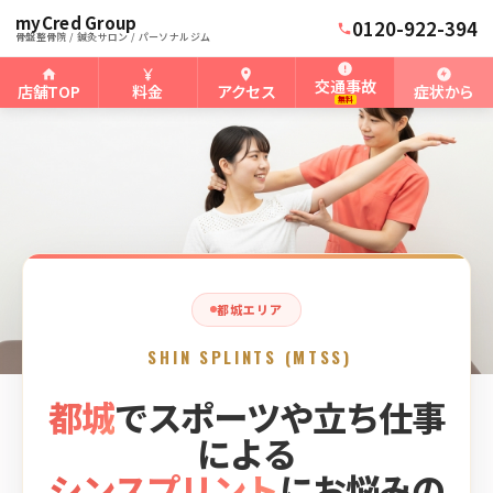
myCred Group
ホーム
都城骨盤整骨院
›
›
都城のシンスプリント
0120-922-394
骨盤整骨院 / 鍼灸サロン / パーソナルジム
交通事故
店舗TOP
料金
アクセス
症状から
無料
都城エリア
SHIN SPLINTS (MTSS)
都城
でスポーツや立ち仕事
による
シンスプリント
にお悩みの