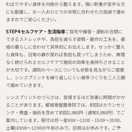
わばりやすい身体を内側から整えます。強い刺激が苦手な方
にも配慮し、お一人おひとりの状態に合わせた力加減で進め
ますのでご安心ください。
STEP4 セルフケア・生活指導
ご自宅や練習・運転の合間に
できるストレッチや、負担を減らす姿勢・動作の工夫を、都
城の暮らしに合わせて具体的にお伝えします。せっかく整え
た身体も、日常の癖が戻れば負担も戻ってしまうため、無理
なく続けられるセルフケアで施術の効果を長持ちさせること
が大切です。通院のペースについても状態を見ながらご提案
し、シンスプリントを繰り返しにくい身体づくりを二人三脚
で進めていきます。
シンスプリントのつらさは、我慢するほど改善に時間がかか
ることがあります。都城骨盤整骨院では、初回はカウンセリ
ング・検査・施術を含めて初回2,980円（通常8,980円）でご
案内しています。受付は月〜金9:00〜12:00・15:00〜20:00、
土曜は9:00〜12:00の午前のみで、日祝はお休みです。ご予