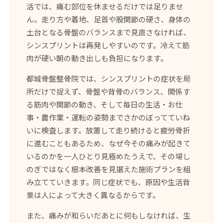
活では、痛む部位を休ませるだけでは足りませ
ん。走り方や着地、足首や股関節の硬さ、身体の
土台となる骨盤のバランスまで見直さなければ、
シンスプリントは再発しやすいのです。冷えて筋
肉が硬い朝の動き出しも負担になります。
都城骨盤整骨院では、シンスプリントの症状を局
所だけで捉えず、骨盤や背骨のバランス、関係す
る筋肉や関節の動き、そして毎日の生活・お仕
事・農作業・運転の姿勢までさかのぼってていね
いに検査します。放置して走り続けると疲労骨折
に進むこともあるため、なぜ今その痛みが起きて
いるのかを一人ひとり見極めたうえで、その場し
のぎではなく根本改善を見据えた施術プランを組
み立てていきます。同じ症状でも、原因や生活背
景は人によって大きく異なるからです。
また、痛みが和らいだあとに何もしなければ、生