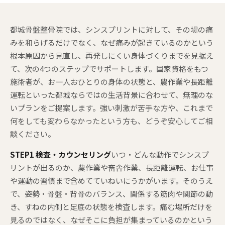
都城骨盤整骨院では、シンスプリントに対して、その場の痛
みを和らげるだけでなく、なぜ痛みが起きているのかという
根本原因から見直し、再発しにくい身体づくりまでを見据え
て、次の4つのステップでサポートします。国家資格をもつ
施術者が、お一人おひとりの身体の状態と、農作業や長距離
運転といった都城ならではの生活背景に合わせて、無理のな
いプランをご提案します。強い刺激が苦手な方や、これまで
何をしても変わらなかったという方も、どうぞ安心してご相
談ください。
STEP1 検査・カウンセリング
いつ・どんな動作でシンスプ
リントが出るのか、農作業や畜舎作業、長距離運転、お仕事
や運動の習慣まで含めてていねいにうかがいます。そのうえ
で、姿勢・骨盤・背骨のバランス、関係する筋肉や関節の動
き、すねの内側と足底の状態を検査します。痛む場所だけを
見るのではなく、なぜそこに負担が集まっているのかという