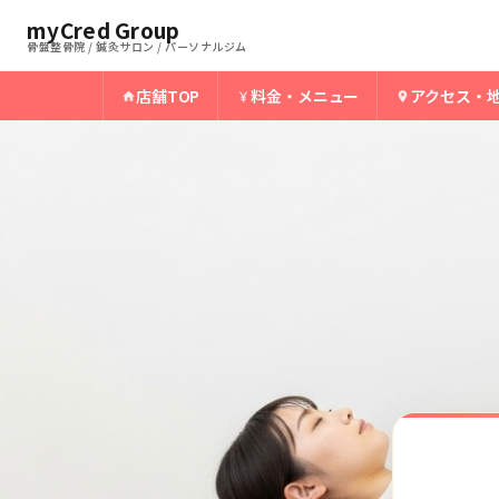
ホーム
都城骨盤整骨院
myCred Group
›
›
都城の背中の痛み
骨盤整骨院 / 鍼灸サロン / パーソナルジム
店舗TOP
料金・メニュー
アクセス・