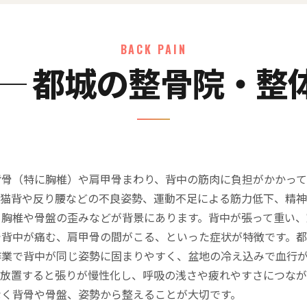
BACK PAIN
 ─ 都城の整骨院・整
背骨（特に胸椎）や肩甲骨まわり、背中の筋肉に負担がかかっ
の猫背や反り腰などの不良姿勢、運動不足による筋力低下、精
、胸椎や骨盤の歪みなどが背景にあります。背中が張って重い、
で背中が痛む、肩甲骨の間がこる、といった症状が特徴です。
作業で背中が同じ姿勢に固まりやすく、盆地の冷え込みで血行
。放置すると張りが慢性化し、呼吸の浅さや疲れやすさにつな
なく背骨や骨盤、姿勢から整えることが大切です。