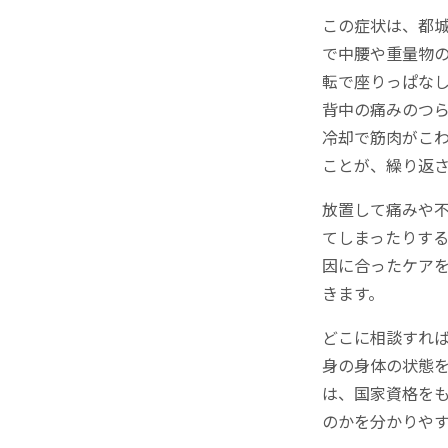
この症状は、都
で中腰や重量物
転で座りっぱな
背中の痛みのつ
冷却で筋肉がこ
ことが、繰り返
放置して痛みや
てしまったりす
因に合ったケア
きます。
どこに相談すれ
身の身体の状態
は、国家資格を
のかを分かりや