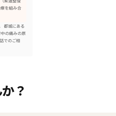
（柔道整復
治療
を組み合
。 都城にある
背中の痛みの原
話でのご相
んか？