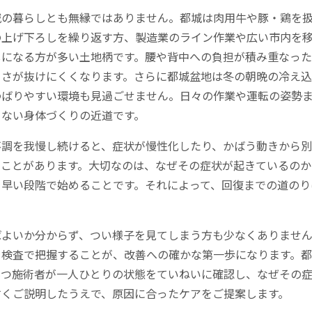
城の暮らしとも無縁ではありません。都城は肉用牛や豚・鶏を
の上げ下ろしを繰り返す方、製造業のライン作業や広い市内を
しになる方が多い土地柄です。腰や背中への負担が積み重なった
らさが抜けにくくなります。さらに都城盆地は冬の朝晩の冷え
わばりやすい環境も見過ごせません。日々の作業や運転の姿勢
さない身体づくりの近道です。
不調を我慢し続けると、症状が慢性化したり、かばう動きから
ることがあります。大切なのは、なぜその症状が起きているのか
を早い段階で始めることです。それによって、回復までの道のり
ばよいか分からず、つい様子を見てしまう方も少なくありませ
を検査で把握することが、改善への確かな第一歩になります。
もつ施術者が一人ひとりの状態をていねいに確認し、なぜその
すくご説明したうえで、原因に合ったケアをご提案します。