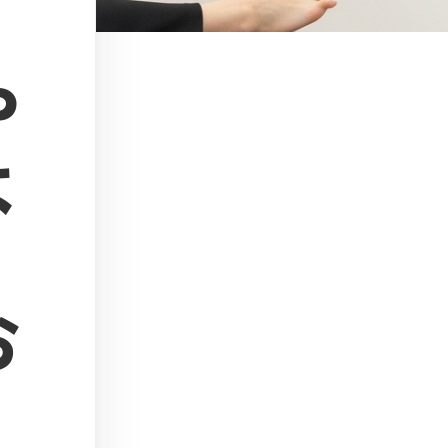
や
よ
お