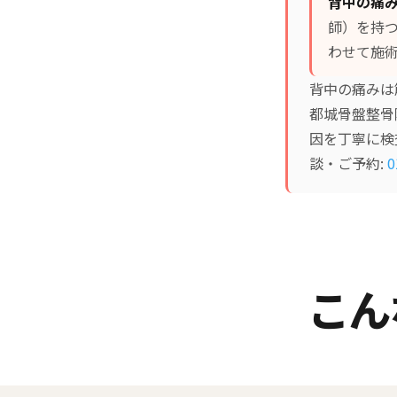
背中の痛
師）を持
わせて施術
背中の痛みは
都城骨盤整骨
因を丁寧に検
談・ご予約:
0
こん