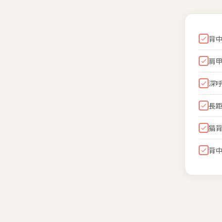
背
肩
深
長
猫
背