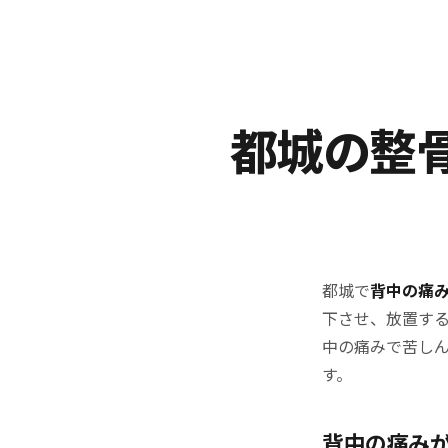
都城の整
都城で
背中の痛
下させ、放置す
中の痛みで苦し
す。
背中の痛み