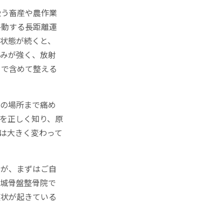
扱う畜産や農作業
移動する長距離運
状態が続くと、
込みが強く、放射
まで含めて整える
別の場所まで痛め
を正しく知り、原
は大きく変わって
んが、まずはご自
都城骨盤整骨院で
症状が起きている