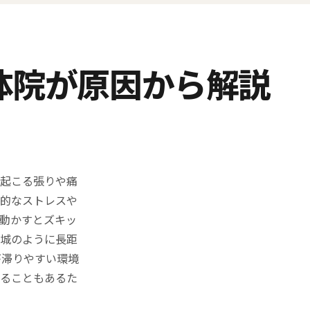
体院が原因から解説
て起こる張りや痛
神的なストレスや
動かすとズキッ
都城のように長距
が滞りやすい環境
がることもあるた