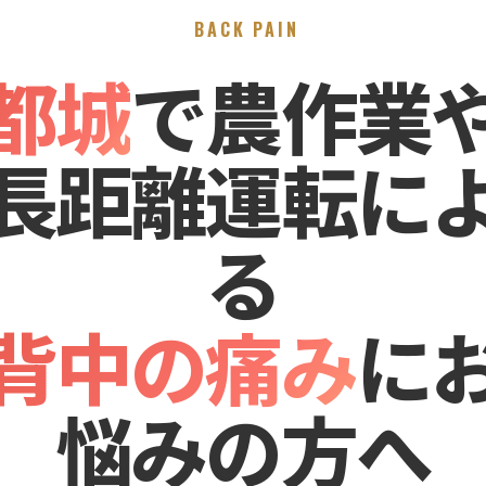
BACK PAIN
都城
で農作業
長距離運転に
る
背中の痛み
に
悩みの方へ