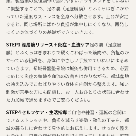
業、製造業の反復動作で崩れやすいアライメントをていねい
に調整することで、足の裏（足底腱膜）とふくらはぎにかか
っていた過度なストレスを全身へ分散させます。土台が安定
すると、同じ場所にばかり負担が集中しにくくなり、再発し
にくい身体づくりの基礎ができていきます。
STEP3 深層筋リリース＋炎症・血流ケア
足の裏（足底腱
膜）とふくらはぎまわりで硬くこわばった筋肉や、負担のか
かっている組織を、身体にやさしい手技でていねいにゆるめ
ていきます。都城骨盤整骨院は鍼灸も併用できるため、必要
に応じて炎症の鎮静や血流の改善もはかりながら、都城盆地
の冷え込みでこわばりやすい身体を内側から整えます。強い
刺激が苦手な方にも配慮し、お一人おひとりの状態に合わせ
た力加減で進めますのでご安心ください。
STEP4 セルフケア・生活指導
ご自宅や練習・運転の合間に
できるストレッチや、負担を減らす姿勢・動作の工夫を、都
城の暮らしに合わせて具体的にお伝えします。せっかく整え
た身体も、日常の癖が戻れば負担も戻ってしまうため、無理