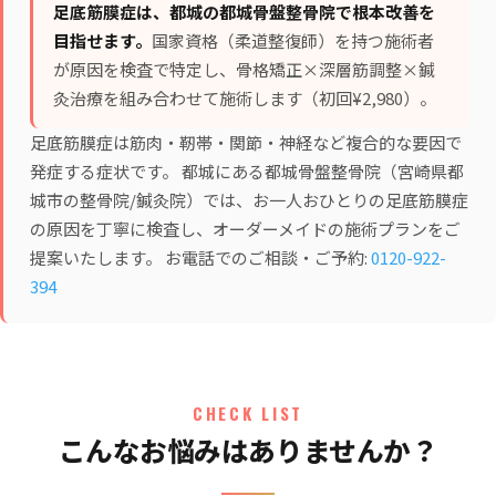
足底筋膜症は、都城の都城骨盤整骨院で根本改善を
目指せます。
国家資格（柔道整復師）を持つ施術者
が原因を検査で特定し、
骨格矯正×深層筋調整×鍼
灸治療
を組み合わせて施術します（初回¥2,980）。
足底筋膜症は筋肉・靭帯・関節・神経など複合的な要因で
発症する症状です。 都城にある都城骨盤整骨院（宮崎県都
城市の整骨院/鍼灸院）では、お一人おひとりの足底筋膜症
の原因を丁寧に検査し、オーダーメイドの施術プランをご
提案いたします。 お電話でのご相談・ご予約:
0120-922-
394
CHECK LIST
こんなお悩みはありませんか？