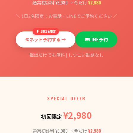
¥8,980
¥2,980
通常初診料
→ 今だけ
＼ 1日2名限定！お電話・LINEでご予約ください ／
1日2名限定
ネット予約する →
LINE予約
相談だけでも無料 | しつこい勧誘なし
SPECIAL OFFER
¥2,980
初回限定
¥8,980
¥2,980
通常初診料
→ 今だけ