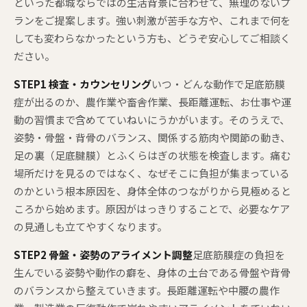
といった都城ならではの生活背景に合わせて、無理のないプ
ランをご提案します。強い刺激が苦手な方や、これまで何を
しても変わらなかったという方も、どうぞ安心してご相談く
ださい。
STEP1 検査・カウンセリング
いつ・どんな動作で足底筋膜
症が出るのか、農作業や畜舎作業、長距離運転、お仕事や運
動の習慣まで含めてていねいにうかがいます。そのうえで、
姿勢・骨盤・背骨のバランス、関係する筋肉や関節の動き、
足の裏（足底腱膜）とふくらはぎの状態を検査します。痛む
場所だけを見るのではなく、なぜそこに負担が集まっている
のかという根本原因を、身体全体のつながりから見極めると
ころから始めます。原因がはっきりすることで、必要なケア
の見通しも立てやすくなります。
STEP2 骨盤・姿勢のアライメント調整
足底筋膜症の負担を
生んでいる姿勢や動作の癖を、身体の土台である骨盤や背骨
のバランスから整えていきます。長距離運転や中腰の農作