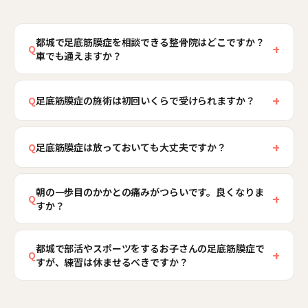
都城で足底筋膜症を相談できる整骨院はどこですか？
+
Q
車でも通えますか？
都城骨盤整骨院は宮崎県都城市上川東2丁目3-9、
+
都城保険の窓口の裏手にあります。JR都城駅（日
Q
足底筋膜症の施術は初回いくらで受けられますか？
豊本線）から徒歩約5分で、院前に無料駐車場もご
初めての方は、カウンセリング・検査・施術を含
用意していますので、お仕事や農作業の帰り、お
+
めて初回2,980円（通常8,980円）でご利用いただ
Q
足底筋膜症は放っておいても大丈夫ですか？
買い物のついでにお車でも通っていただけます。
けます。足底筋膜症は原因の見極めが大切なた
足底筋膜症でお悩みの方は、お電話0120-922-
放置すると朝の一歩目の痛みが長引き、歩くのが
め、初回はしっかり検査を行ったうえで施術に入
394、または24時間受付のネット予約からお気軽に
朝の一歩目のかかとの痛みがつらいです。良くなりま
つらくなるため、早めのケアをおすすめします。
+
Q
ります。2回目以降の料金や通院の目安は、お身体
すか？
ご相談ください。
都城骨盤整骨院では、まず足底筋膜症の状態をて
の状態に合わせてご説明し、ご納得いただいてか
いねいに確認し、足の裏（足底腱膜）とふくらは
朝の一歩目の痛みは足底筋膜症の典型的な症状
ら進めますので、費用面の不安があれば遠慮なく
ぎの負担を減らしながら、骨盤や姿勢のバランス
都城で部活やスポーツをするお子さんの足底筋膜症で
で、就寝中に硬くなった足底腱膜に体重がかかっ
+
お申し付けください。
Q
すが、練習は休ませるべきですか？
まで含めて整えていきます。強い痛みやしびれが
て刺激されるために起こります。放置すると長引
続く場合は、医療機関での確認もあわせてご案内
くため、早めのケアが大切です。都城骨盤整骨院
痛みの程度によりますが、無理を続けると足底筋
します。まずは今の状態を把握し、悪化させない
では、足底やふくらはぎの緊張をゆるめ、足のア
膜症が長引くため、まずは状態を確認させてくだ