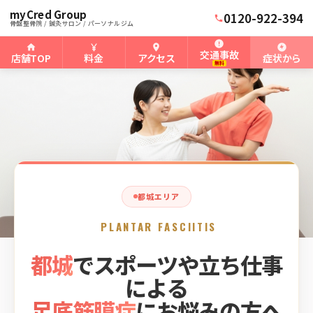
myCred Group
ホーム
都城骨盤整骨院
›
›
都城の足底筋膜症
0120-922-394
骨盤整骨院 / 鍼灸サロン / パーソナルジム
交通事故
店舗TOP
料金
アクセス
症状から
無料
都城エリア
PLANTAR FASCIITIS
都城
でスポーツや立ち仕事
による
足底筋膜症
にお悩みの方へ