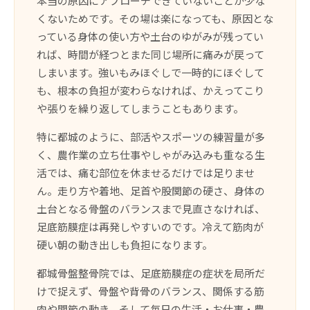
本当の原因にアプローチできていないことが少な
くないためです。その場は楽になっても、原因とな
っている身体の使い方や土台のゆがみが残ってい
れば、時間が経つとまた同じ場所に痛みが戻って
しまいます。強いもみほぐしで一時的にほぐして
も、根本の負担が変わらなければ、かえってこり
や張りを繰り返してしまうこともあります。
特に都城のように、部活やスポーツの練習量が多
く、農作業の立ち仕事やしゃがみ込みも重なる生
活では、痛む部位を休ませるだけでは足りませ
ん。走り方や着地、足首や股関節の硬さ、身体の
土台となる骨盤のバランスまで見直さなければ、
足底筋膜症は再発しやすいのです。冷えて筋肉が
硬い朝の動き出しも負担になります。
都城骨盤整骨院では、足底筋膜症の症状を局所だ
けで捉えず、骨盤や背骨のバランス、関係する筋
肉や関節の動き、そして毎日の生活・お仕事・農