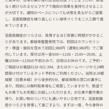
なく続けられるセルフケアで施術の効果を長持ちさせること
が大切です。通院のペースについても状態を見ながらご提案
し、足底筋膜症を繰り返しにくい身体づくりを二人三脚で進
めていきます。
足底筋膜症のつらさは、我慢するほど改善に時間がかかるこ
とがあります。都城骨盤整骨院では、初回はカウンセリン
グ・検査・施術を含めて初回2,980円（通常8,980円）でご案
内しています。受付は月〜金9:00〜12:00・15:00〜20:00、土
曜は9:00〜12:00の午前のみで、日祝はお休みです。ご予約・
ご相談はお電話0120-922-394、またはホームページから24時
間受け付けているネット予約をご利用ください。当院はJR都
城駅（日豊本線）から徒歩約5分、都城保険の窓口の裏手に
あり、院前には無料駐車場もご用意していますので、鉄道で
もお車でもお気軽にお越しいただけます。お仕事や農作業の
帰り、お買い物のついでにも通いやすい立地です。足底筋膜
症のつらさを我慢して過ごすより、まずは一度、今の身体の