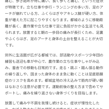
痛む、歩き始めが特に痛い、長く歩くと痛む、といった症状
が特徴です。立ち仕事や歩行・ランニングの多い方、足のア
ーチが崩れている方、ふくらはぎやアキレス腱が硬い方、体
重が増えた方に起こりやすくなります。都城のように移動距
離が長く、農作業や立ち仕事で足に負担がかかる生活でも見
られます。放置すると朝の一歩目の痛みが長引くため、足裏
やふくらはぎ、足のアーチと身体の土台を整えることが大切
です。
郊外に生活圏が広がる都城では、部活動やスポーツ少年団の
練習も送迎も車が中心で、農作業の立ち仕事やしゃがみ込
み、畜舎での移動も日常的です。走る・跳ぶ・踏ん張る動作
の繰り返しや、固まった身体のまま急に動くことは足底筋膜
症のリスクを高めます。都城盆地の冷え込みで筋肉が硬い朝
はなおさら注意が必要です。運動前後の整え方まで含めてサ
ポートし、痛みを繰り返さない身体づくりを目指します。
放置して痛みや不調を我慢し続けると、症状が慢性化した