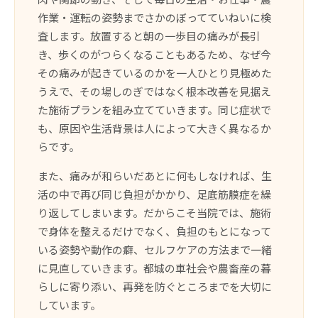
作業・運転の姿勢までさかのぼってていねいに検
査します。放置すると朝の一歩目の痛みが長引
き、歩くのがつらくなることもあるため、なぜ今
その痛みが起きているのかを一人ひとり見極めた
うえで、その場しのぎではなく根本改善を見据え
た施術プランを組み立てていきます。同じ症状で
も、原因や生活背景は人によって大きく異なるか
らです。
また、痛みが和らいだあとに何もしなければ、生
活の中で再び同じ負担がかかり、足底筋膜症を繰
り返してしまいます。だからこそ当院では、施術
で身体を整えるだけでなく、負担のもとになって
いる姿勢や動作の癖、セルフケアの方法まで一緒
に見直していきます。都城の車社会や農畜産の暮
らしに寄り添い、再発を防ぐところまでを大切に
しています。