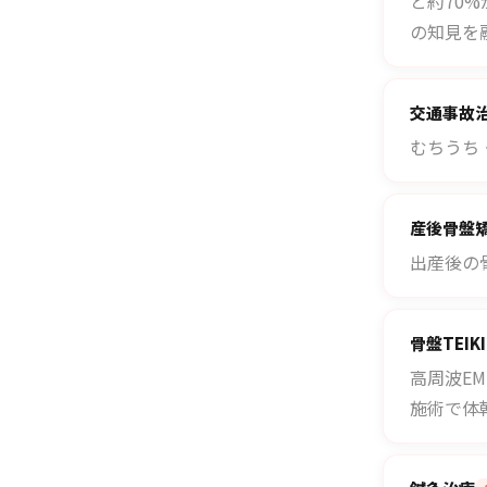
と約70
の知見を
交通事故
むちうち
産後骨盤
出産後の
骨盤TEIK
高周波E
施術で体