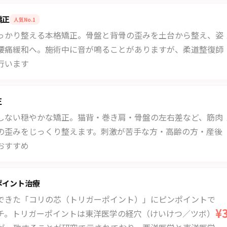
矯正
人気No.1
っかり整える本格矯正。骨盤と背骨の歪みを土台から整え、姿
腰痛緩和へ。施術中に音が鳴ることがありますが、柔道整復師
行います
正
しない穏やかな矯正。猫背・巻き肩・骨盤の左右差など、筋肉
の歪みをじっくり整えます。刺激が苦手な方・高齢の方・産後
おすすめ
ポイント治療
できた「コリの芯（トリガーポイント）」にピンポイントで
¥
チ。トリガーポイントは東洋医学の経穴（けいけつ／ツボ）