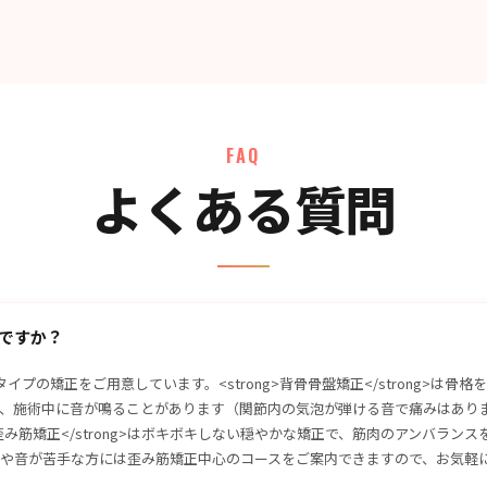
FAQ
よくある質問
ですか？
タイプの矯正をご用意しています。<strong>背骨骨盤矯正</strong>は骨
、施術中に音が鳴ることがあります（関節内の気泡が弾ける音で痛みはあり
ng>歪み筋矯正</strong>はボキボキしない穏やかな矯正で、筋肉のアンバラン
や音が苦手な方には歪み筋矯正中心のコースをご案内できますので、お気軽