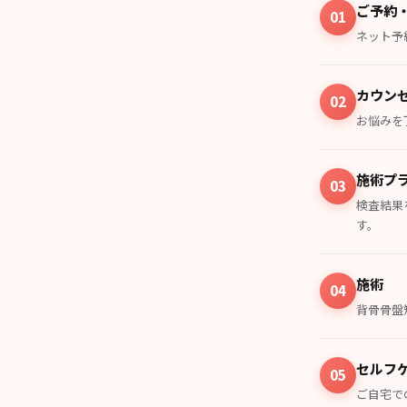
ご予約
01
ネット予
カウン
02
お悩みを
施術プ
03
検査結果
す。
施術
04
背骨骨盤
セルフ
05
ご自宅で