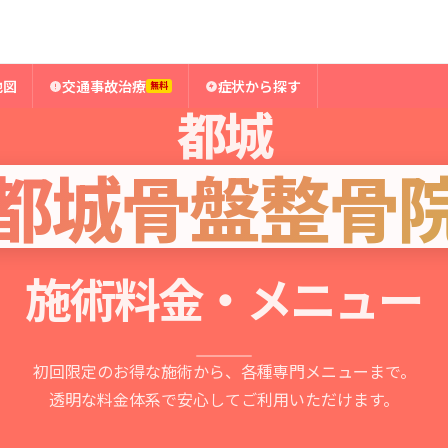
PRICING & MENU
地図
交通事故治療
症状から探す
無料
都城
都城骨盤整骨
施術料金・メニュー
初回限定のお得な施術から、各種専門メニューまで。
透明な料金体系で安心してご利用いただけます。