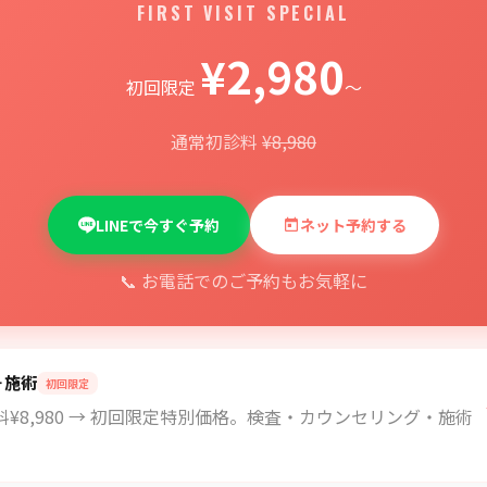
FIRST VISIT SPECIAL
¥2,980
初回限定
〜
通常初診料
¥8,980
LINEで今すぐ予約
ネット予約する
📞 お電話でのご予約もお気軽に
＋施術
初回限定
¥8,980 → 初回限定特別価格。検査・カウンセリング・施術