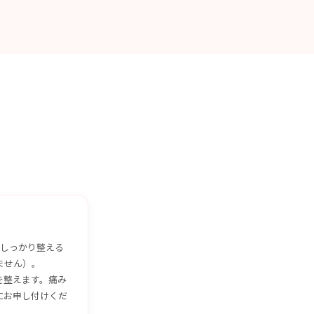
格をしっかり整える
ません）。
スを整えます。痛み
にお申し付けくだ