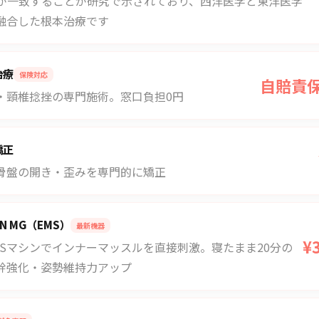
%が一致することが研究で示されており、西洋医学と東洋医学
融合した根本治療です
治療
保険対応
自賠責
・頸椎捻挫の専門施術。窓口負担0円
矯正
骨盤の開き・歪みを専門的に矯正
IN MG（EMS）
最新機器
¥
MSマシンでインナーマッスルを直接刺激。寝たまま20分の
幹強化・姿勢維持力アップ