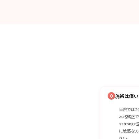
Q
施術は痛い
当院では2
本格矯正で
<stro
に敏感な方
さい。