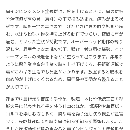
肩インピンジメント症候群は、腕を上げるときに、肩の腱板
や滑液包が肩の骨（肩峰）の下で挟み込まれ、痛みが出る状
態です。腕を一定の高さまで上げたときに肩の前や外側が痛
む、水泳や投球・物を持ち上げる動作でつらい、夜間に肩が
痛む、といった症状が特徴です。オーバーヘッド動作の繰り
返しや、肩甲骨の安定性の低下、猫背・巻き肩の姿勢、イン
ナーマッスルの機能低下などが重なって起こります。都城の
ように農作業や畜舎作業で腕を上げ下げする、長距離運転で
肩がこわばる生活でも負担がかかります。放置すると腱板を
傷め腕が上げにくくなるため、肩甲骨や姿勢から整えること
が大切です。
都城では農作業や畜産の手作業、製造・木材や伝統工芸の都
城大弓に代表される手を使う仕事のほか、部活動や草野球・
ゴルフを楽しむ方も多く、腕や肩を繰り返し使う機会が豊富
です。長距離運転でも腕や肩は知らず知らず緊張します。こ
うした反復動作が積み重なると肩インピンジメント症候群が