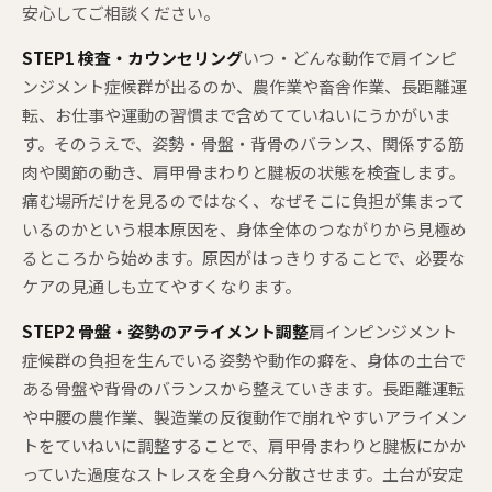
安心してご相談ください。
STEP1 検査・カウンセリング
いつ・どんな動作で肩インピ
ンジメント症候群が出るのか、農作業や畜舎作業、長距離運
転、お仕事や運動の習慣まで含めてていねいにうかがいま
す。そのうえで、姿勢・骨盤・背骨のバランス、関係する筋
肉や関節の動き、肩甲骨まわりと腱板の状態を検査します。
痛む場所だけを見るのではなく、なぜそこに負担が集まって
いるのかという根本原因を、身体全体のつながりから見極め
るところから始めます。原因がはっきりすることで、必要な
ケアの見通しも立てやすくなります。
STEP2 骨盤・姿勢のアライメント調整
肩インピンジメント
症候群の負担を生んでいる姿勢や動作の癖を、身体の土台で
ある骨盤や背骨のバランスから整えていきます。長距離運転
や中腰の農作業、製造業の反復動作で崩れやすいアライメン
トをていねいに調整することで、肩甲骨まわりと腱板にかか
っていた過度なストレスを全身へ分散させます。土台が安定