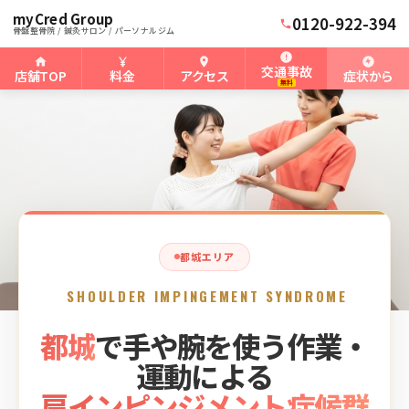
myCred Group
ホーム
都城骨盤整骨院
›
›
都城の肩インピンジメント症候群
0120-922-394
骨盤整骨院 / 鍼灸サロン / パーソナルジム
交通事故
店舗TOP
料金
アクセス
症状から
無料
都城エリア
SHOULDER IMPINGEMENT SYNDROME
都城
で手や腕を使う作業・
運動による
肩インピンジメント症候群