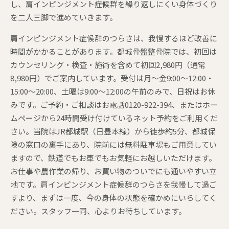
し、肩インピンジメント症候群を繰り返しにくい身体づくり
を二人三脚で進めていきます。
肩インピンジメント症候群のつらさは、我慢するほど改善に
時間がかかることがあります。都城骨盤整骨院では、初回は
カウンセリング・検査・施術を含めて初回2,980円（通常
8,980円）でご案内しています。受付は月〜金9:00〜12:00・
15:00〜20:00、土曜は9:00〜12:00の午前のみで、日祝はお休
みです。ご予約・ご相談はお電話0120-922-394、またはホー
ムページから24時間受け付けているネット予約をご利用くだ
さい。当院はJR都城駅（日豊本線）から徒歩約5分、都城保
険の窓口の裏手にあり、院前には無料駐車場もご用意してい
ますので、鉄道でもお車でもお気軽にお越しいただけます。
お仕事や農作業の帰り、お買い物のついでにも通いやすい立
地です。肩インピンジメント症候群のつらさを我慢して過ご
すより、まずは一度、今の身体の状態を確かめにいらしてく
ださい。スタッフ一同、心よりお待ちしています。