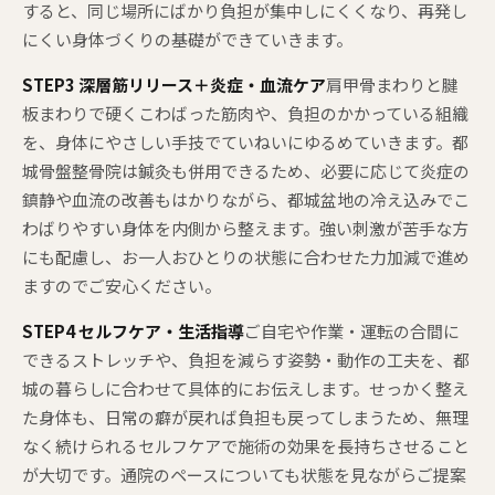
すると、同じ場所にばかり負担が集中しにくくなり、再発し
にくい身体づくりの基礎ができていきます。
STEP3 深層筋リリース＋炎症・血流ケア
肩甲骨まわりと腱
板まわりで硬くこわばった筋肉や、負担のかかっている組織
を、身体にやさしい手技でていねいにゆるめていきます。都
城骨盤整骨院は鍼灸も併用できるため、必要に応じて炎症の
鎮静や血流の改善もはかりながら、都城盆地の冷え込みでこ
わばりやすい身体を内側から整えます。強い刺激が苦手な方
にも配慮し、お一人おひとりの状態に合わせた力加減で進め
ますのでご安心ください。
STEP4 セルフケア・生活指導
ご自宅や作業・運転の合間に
できるストレッチや、負担を減らす姿勢・動作の工夫を、都
城の暮らしに合わせて具体的にお伝えします。せっかく整え
た身体も、日常の癖が戻れば負担も戻ってしまうため、無理
なく続けられるセルフケアで施術の効果を長持ちさせること
が大切です。通院のペースについても状態を見ながらご提案