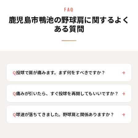
FAQ
鹿児島市鴨池の野球肩に関するよく
ある質問
+
Q
投球で肩が痛みます。まず何をすべきですか？
投球時に肩を痛がる場合、まず大切なのは投球を
+
休ませ、早めに整形外科などで診てもらうことで
Q
痛みが引いたら、すぐ投球を再開してもいいですか？
す。野球肩は傷んでいる組織によって対応が異な
痛みが引いても、すぐ元通りに投げ始めると再発
り、成長期には肩の成長線の障害が起こることも
+
しやすいため、段階的な復帰が大切です。休んで
Q
球速が落ちてきました。野球肩と関係ありますか？
あるため、画像検査での確認が重要です。鴨池骨
いる間に炎症が治まっても、肩に負担を集めてい
盤整骨院では、医療機関での診断を踏まえたうえ
球速や制球の低下は、野球肩のサインの一つであ
た肩甲骨の動きや体幹・下半身の使い方、フォー
で、肩に負担を集める肩甲骨・体幹・下半身の要
ることがあります。肩に痛みや違和感があると無