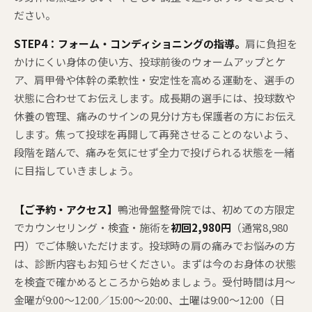
ださい。
STEP4：フォーム・コンディショニングの指導。
肩に負担を
かけにくい身体の使い方、投球前後のウォームアップとケ
ア、肩甲骨や体幹の柔軟性・安定性を高める運動を、選手の
状態に合わせてお伝えします。成長期の選手には、投球数や
休養の管理、痛みのサインの見分け方も保護者の方にお伝え
します。焦って投球を再開して再発させることのないよう、
段階を踏んで、痛みを気にせず全力で投げられる状態を一緒
に目指していきましょう。
【ご予約・アクセス】
鴨池骨盤整骨院では、初めての方限定
でカウンセリング・検査・施術を
初回2,980円
（通常8,980
円）でご体験いただけます。投球時の肩の痛みでお悩みの方
は、診断内容もお知らせください。まずは今のお身体の状態
を検査で確かめるところから始めましょう。受付時間は月〜
金曜が9:00〜12:00／15:00〜20:00、土曜は9:00〜12:00（日