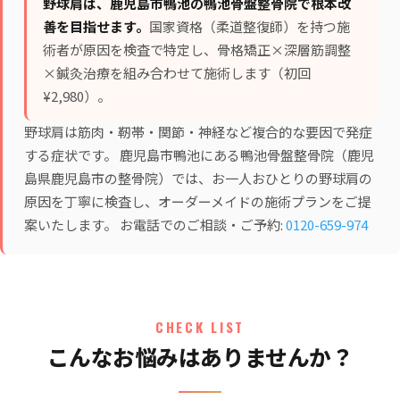
野球肩は、鹿児島市鴨池の鴨池骨盤整骨院で根本改
善を目指せます。
国家資格（柔道整復師）を持つ施
術者が原因を検査で特定し、
骨格矯正×深層筋調整
×鍼灸治療
を組み合わせて施術します（初回
¥2,980）。
野球肩は筋肉・靭帯・関節・神経など複合的な要因で発症
する症状です。 鹿児島市鴨池にある鴨池骨盤整骨院（鹿児
島県鹿児島市の整骨院）では、お一人おひとりの野球肩の
原因を丁寧に検査し、オーダーメイドの施術プランをご提
案いたします。 お電話でのご相談・ご予約:
0120-659-974
CHECK LIST
こんなお悩みはありませんか？