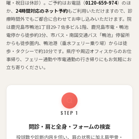
曜・祝日は休診）。ご予約はお電話（
0120-659-974
）のほ
か、
24時間対応のネット予約
もご利用いただけますので、診
療時間外でもご都合に合わせてお申し込みいただけます。院
は鹿児島市鴨池1丁目29-7 佐多ビル1階、鹿児島市電・鴨池
電停から徒歩約3分、市バス・南国交通バス「鴨池」停留所
からも徒歩圏内、鴨池港（垂水フェリー乗り場）からは徒
歩・タクシーで約10分です。県庁や周辺オフィスからのお仕
事帰り、フェリー通勤や市電通勤の行き帰りにもお気軽にお
立ち寄りください。
STEP 1
問診・肩と全身・フォームの検査
投球数や診断内容を伺い、肩の状態に加え肩甲骨・