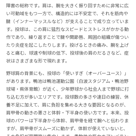
障害の総称です。肩は、腕を大きく振り回すために非常に広
い可動域をもつ一方で、構造的には不安定で、それを筋肉や
腱（インナーマッスルなど）が支えることで成り立っていま
す。投球は、この肩に猛烈なスピードとストレスがかかる動
作であり、繰り返すことで腱や関節唇、周囲の組織が傷つい
たり炎症を起こしたりします。投げるときの痛み、腕を上げ
ると痛む、球速や制球の低下、投球後の肩のだるさなど、症
状はさまざまな形で現れます。
野球肩の背景にも、投球の「使いすぎ（オーバーユース）」
があります。鴨池は鴨池運動公園（白波スタジアム・鴨池野
球場・県体育館）が近く、少年野球から社会人まで野球に打
ち込む方が多いエリアです。投球数の多さや連日の練習、休
養不足に加えて、肩に負担を集める大きな要因となるのが、
肩甲骨の動きの悪さと体幹・下半身の使い方です。本来、投
球のパワーは下半身から体幹、肩甲骨を経て腕へと伝わりま
すが、肩甲骨がスムーズに動かず、体幹が使えていないと、