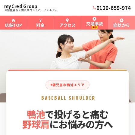
myCred Group
ホーム
鴨池骨盤整骨院
›
›
鹿児島市鴨池の野球肩
0120-659-974
骨盤整骨院 / 鍼灸サロン / パーソナルジム
交通事故
店舗TOP
料金
アクセス
症状から
無料
鹿児島市鴨池エリア
BASEBALL SHOULDER
鴨池
で投げると痛む
野球肩
にお悩みの方へ