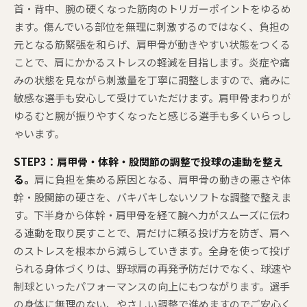
首・背中、腕の硬くなった筋肉のトリガーポイントをゆるめ
ます。傷んでいる部位を無理に刺激するのではなく、負担の
元となる筋緊張を和らげ、肩甲骨が動きやすい状態をつくる
ことで、肩にかかるストレスの軽減を目指します。炎症や痛
みの状態を見ながら刺激量を丁寧に調整しますので、痛みに
敏感な選手も安心して受けていただけます。肩甲骨まわりが
ゆるむと腕が振りやすくなったと感じる選手も多くいらっし
ゃいます。
STEP3：肩甲骨・体幹・股関節の調整で投球の連動を整え
る。
肩に負担を集める原因となる、肩甲骨の動きの悪さや体
幹・股関節の硬さを、バキバキしないソフトな調整で整えま
す。下半身から体幹・肩甲骨を経て腕へ力がスムーズに伝わ
る連動を取り戻すことで、肩だけに頼る投げ方を防ぎ、肩へ
のストレスを根本から減らしていきます。全身を使って投げ
られる身体づくりは、野球肩の再発予防だけでなく、球速や
制球といったパフォーマンスの向上にもつながります。選手
の身体に無理のない、やさしい調整で進めますのでご安心く