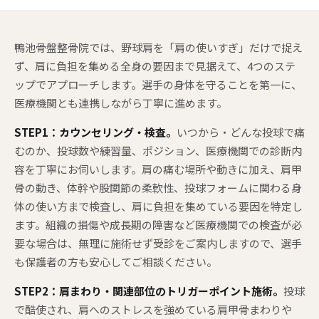
鴨池骨盤整骨院では、野球肩を「肩の使いすぎ」だけで捉え
ず、肩に負担を集める全身の要因まで見据えて、4つのステ
ップでアプローチします。選手の身体を守ることを第一に、
医療機関とも連携しながら丁寧に進めます。
STEP1：カウンセリング・検査。
いつから・どんな投球で痛
むのか、投球数や練習量、ポジション、医療機関での診断内
容を丁寧にお伺いします。肩の痛む場所や動きに加え、肩甲
骨の動き、体幹や股関節の柔軟性、投球フォームに関わる身
体の使い方まで検査し、肩に負担を集めている要因を特定し
ます。組織の損傷や成長期の障害など医療機関での検査が必
要な場合は、無理に施術せず受診をご案内しますので、選手
も保護者の方も安心してご相談ください。
STEP2：肩まわり・関連部位のトリガーポイント施術。
投球
で酷使され、肩へのストレスを強めている肩甲骨まわりや