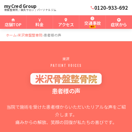
myCred Group
0120-933-692
骨盤整骨院 / 鍼灸サロン / パーソナルジム
交通事故
店舗TOP
料金
アクセス
症状から
無料
ホーム
›
米沢骨盤整骨院
›
患者様の声
米沢
PATIENT VOICES
米沢骨盤整骨院
患者様の声
当院で施術を受けた患者様からいただいたリアルな声をご紹
介します。
痛みからの解放、笑顔の回復が私たちの喜びです。