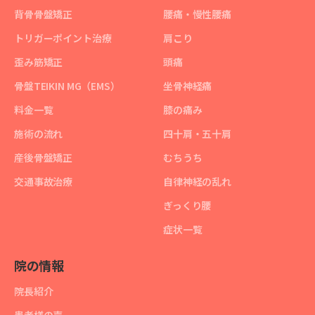
背骨骨盤矯正
腰痛・慢性腰痛
トリガーポイント治療
肩こり
歪み筋矯正
頭痛
骨盤TEIKIN MG（EMS）
坐骨神経痛
料金一覧
膝の痛み
施術の流れ
四十肩・五十肩
産後骨盤矯正
むちうち
交通事故治療
自律神経の乱れ
ぎっくり腰
症状一覧
院の情報
院長紹介