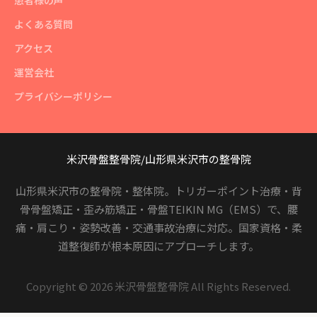
患者様の声
よくある質問
アクセス
運営会社
プライバシーポリシー
米沢骨盤整骨院/山形県米沢市の整骨院
山形県米沢市の整骨院・整体院。トリガーポイント治療・背
骨骨盤矯正・歪み筋矯正・骨盤TEIKIN MG（EMS）で、腰
痛・肩こり・姿勢改善・交通事故治療に対応。国家資格・柔
道整復師が根本原因にアプローチします。
Copyright © 2026 米沢骨盤整骨院 All Rights Reserved.