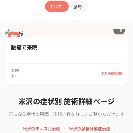
すべて
腰痛
1
1
患者様の口コミ一覧
5
腰痛
腰痛で来院
ま.R様
米沢骨盤整骨院
才 /
米沢の症状別 施術詳細ページ
気になる症状の原因・施術内容を詳しくご覧いただけます
米沢のテニス肘治療
米沢の腰椎分離症治療