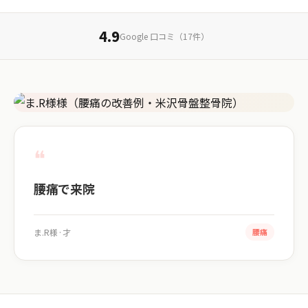
4.9
Google 口コミ（17件）
注目の口コミ
❝
腰痛で来院
ま.R様
·
才
腰痛