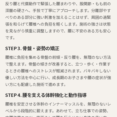
反り腰と代償動作で緊張した腰まわりや、股関節・もも前の
深層の硬さへ、手技で丁寧にアプローチします。分離部やす
べりのある部分に強い刺激を加えることはせず、周囲の過緊
張を和らげて腰椎への負担を軽くします。施術の強さは状態
を見ながら慎重に調整しますので、腰に不安のある方も安心
です。
STEP 3. 骨盤・姿勢の矯正
腰椎に負担を集める骨盤の前傾・反り腰を、無理のない方法
で整えます。骨盤の傾きが改善すると、立つ・歩く・作業す
るときの腰椎へのストレスが軽減されます。バキバキしない
優しい方法を中心に行い、成長期のお子さまや腰の症状が強
い方にも配慮した施術で進めます。
STEP 4. 腰を支える体幹強化と動作指導
腰椎を安定させる体幹のインナーマッスルを、無理のないレ
ベルから段階的に鍛えます。あわせて、立ち仕事での姿勢、