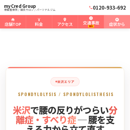
myCred Group
ホーム
米沢骨盤整骨院
›
›
米沢の分離症、すべり症
0120-933-692
骨盤整骨院 / 鍼灸サロン / パーソナルジム
交通事故
店舗TOP
料金
アクセス
症状から
無料
米沢エリア
SPONDYLOLYSIS / SPONDYLOLISTHESIS
米沢
で腰の反りがつらい
分
離症・すべり症
─ 腰を支
える力から立て直す