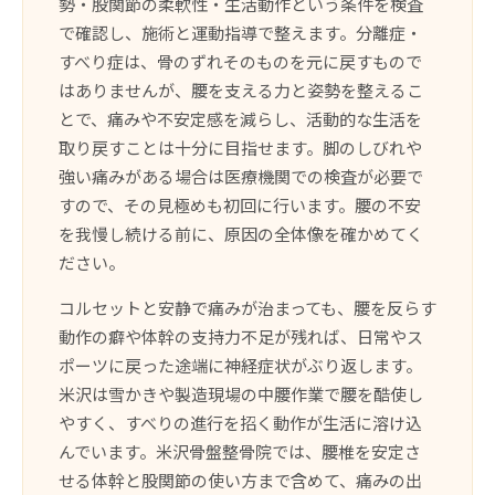
勢・股関節の柔軟性・生活動作という条件を検査
で確認し、施術と運動指導で整えます。分離症・
すべり症は、骨のずれそのものを元に戻すもので
はありませんが、腰を支える力と姿勢を整えるこ
とで、痛みや不安定感を減らし、活動的な生活を
取り戻すことは十分に目指せます。脚のしびれや
強い痛みがある場合は医療機関での検査が必要で
すので、その見極めも初回に行います。腰の不安
を我慢し続ける前に、原因の全体像を確かめてく
ださい。
コルセットと安静で痛みが治まっても、腰を反らす
動作の癖や体幹の支持力不足が残れば、日常やス
ポーツに戻った途端に神経症状がぶり返します。
米沢は雪かきや製造現場の中腰作業で腰を酷使し
やすく、すべりの進行を招く動作が生活に溶け込
んでいます。米沢骨盤整骨院では、腰椎を安定さ
せる体幹と股関節の使い方まで含めて、痛みの出