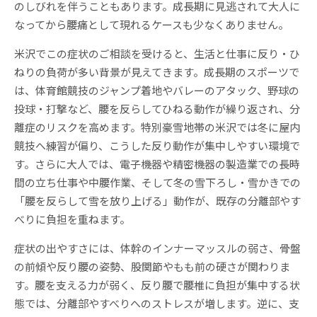
のしびれを伴うこともあります。成長期に見逃されて大人に
なってから腰痛として現れるケースも少なくありません。
米沢でこの症状のご相談を受けると、生活と仕事に反り・ひ
ねりの負荷が多い背景が見えてきます。成長期のスポーツで
は、体育館競技のジャンプ着地やバレーのアタック、野球の
投球・打撃など、腰を反らしてひねる動作が繰り返され、分
離症のリスクを高めます。特別豪雪地帯の米沢では冬に屋内
競技へ練習が偏り、こうした反り動作が集中しやすい環境で
す。さらに大人では、電子機器や精密機器の製造業での長時
間の立ち仕事や中腰作業、そして冬の雪下ろし・雪かきでの
「腰を反らして雪を放り上げる」動作が、既存の分離部やす
べりに負担を重ねます。
症状の出やすさには、体幹のインナーマッスルの弱さ、骨盤
の前傾や反り腰の姿勢、股関節やもも前の硬さが関わりま
す。腰を支える力が弱く、反り腰で腰椎に負担が集中する状
態では、分離部やすべりへのストレスが増します。逆に、支