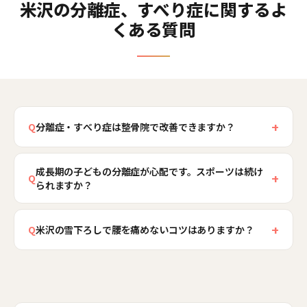
米沢の分離症、すべり症に関するよ
くある質問
+
Q
分離症・すべり症は整骨院で改善できますか？
骨のずれそのものを元に戻すことはできません
成長期の子どもの分離症が心配です。スポーツは続け
が、腰を支える体幹の力と骨盤の傾き、股関節の
+
Q
られますか？
柔軟性を整えることで、痛みや不安定感を減ら
し、活動的な生活を取り戻すことは十分に目指せ
分離症は成長期の発見と対応が非常に重要です。
ます。実際、腰の負担を減らす身体づくりで日常
+
早期に見つかり適切に対応すれば、骨癒合が期待
Q
米沢の雪下ろしで腰を痛めないコツはありますか？
やスポーツを続けられている方は多くいらっしゃ
できる場合もあり、その後のスポーツ継続につな
分離症・すべり症のある方は、腰を反らせて雪を
います。ただし、脚のしびれや力の入りにくさな
がります。当院では、腰への負担を減らす体幹づ
後方へ放る動作が特に負担になります。ポイント
ど神経症状が強い場合は医療機関での検査が必要
くりと反り動作のコントロールを指導し、続けら
は、①膝と股関節を曲げて重心を落とし、腰では
です。当院では初回に見極めを行い、必要に応じ
れる形を一緒に探します。ただし急性期は専門的