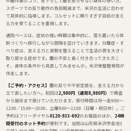
中腰作業のコツ、雪下ろしで腰を反らせない身体の使い方、
スポーツでの反り動作の負担軽減まで、米沢の生活に合わせ
て具体的に指導します。コルセットに頼りすぎず自前の支え
る力を育てることを重視します。
通院ペースは、症状の強い時期は集中的に、落ち着いたら体
幹づくりへ移行しながら間隔を空けていきます。分離症・す
べり症は、支える力と姿勢を整えることで生活の質を大きく
取り戻せる症状です。腰の不安と長く付き合ってきた方こ
そ、身体の条件から見直してみませんか。米沢骨盤整骨院が
伴走します。
【ご予約・アクセス】
腰の反りや不安定感を、支える力から
立て直したい方へ。初回は
2,980円（通常8,980円）
で検査
から施術まで受けていただけます。受付時間は月〜金9:00〜
12:00／15:00〜20:00、土曜9:00〜12:00（日曜・祝日休）。ご
予約はフリーダイヤル
0120-933-692
のお電話のほか、
24時
間受付のネット予約
が便利です。当院は山形県米沢市金池3
丁目2-40の2階、JR米沢駅（山形新幹線つばさ停車駅）から