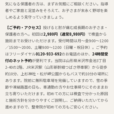
気になる保護者の方は、まずお気軽にご相談ください。指導
者やご家庭と足並みをそろえて、お子さまが末永く野球を楽
しめるよう見守っていきましょう。
【ご予約・アクセス】
投げると肘が痛む成長期のお子さま・
保護者の方へ。初回は
2,980円（通常8,980円）
で検査から
施術までお受けいただけます。受付時間は月〜金9:00〜12:00
／15:00〜20:00、土曜9:00〜12:00（日曜・祝日休）。ご予約
はフリーダイヤル
0120-933-692
のお電話のほか、
24時間受
付のネット予約
が便利です。当院は山形県米沢市金池3丁目
2-40の2階、JR米沢駅（山形新幹線つばさ停車駅）から徒歩
約10分、上杉神社・松が岬公園からもバスで約10分の場所に
あります。院前に無料駐車場を完備していますので、雪の季
節や凍結路面の日も、車通勤の方やお仕事帰りにそのままお
立ち寄りいただけます。初めての方には検査で分かった原因
と施術方針を分かりやすくご説明し、ご納得いただいてから
進めますので、整骨院が初めての方もご安心ください。