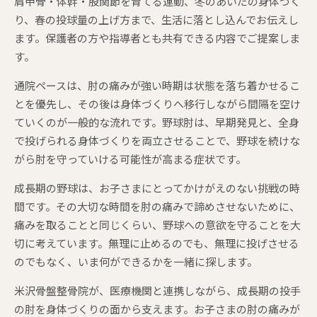
肩甲骨・体幹・股関節を育てる運動、冬のあいだの身体づく
り、春の投球量の上げ方まで、生活に落とし込んでお伝えし
ます。保護者の方や指導者とも共有できる内容でご提案しま
す。
通院ペースは、肘の痛みが強い時期は状態を落ち着かせるこ
とを優先し、その後は身体づくりへ移行しながら間隔を空け
ていくのが一般的な流れです。野球肘は、早期発見と、全身
で投げられる身体づくりを両立させることで、野球を続けな
がら肘を守っていける可能性が高まる症状です。
成長期の野球は、お子さまにとってかけがえのない挑戦の時
間です。その大切な時間を肘の痛みで諦めさせないために、
痛みを取ることと同じくらい、野球への意欲を守ることを大
切に考えています。無理に止めるのでも、無理に投げさせる
のでもなく、いま何ができるかを一緒に探します。
米沢骨盤整骨院が、医療機関と連携しながら、成長期の投手
の肘を身体づくりの面から支えます。お子さまの肘の痛みが