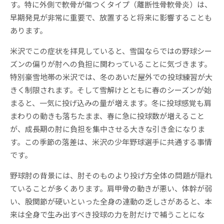
す。特に外側で軟骨が傷つくタイプ（離断性骨軟骨炎）は、
早期発見が非常に重要で、放置すると将来に影響することも
あります。
米沢でこの症状を拝見していると、雪国ならではの野球シー
ズンの偏りが肘への負担に関わっていることに気づきます。
特別豪雪地帯の米沢では、冬のあいだ屋外での投球練習が大
きく制限されます。そして雪解けとともに春のシーズンが始
まると、一気に投げ込みの量が増えます。冬に投球感覚も肩
まわりの動きも落ちたまま、春に急に投球数が増えること
が、成長期の肘に負担を集中させる大きな引き金になりま
す。この季節の落差は、米沢の少年野球選手に共通する事情
です。
野球肘の背景には、肘そのものより投げ方全体の問題が隠れ
ていることが多くあります。肩甲骨の動きが悪い、体幹が弱
い、股関節が硬いといった全身の連動の乏しさがあると、本
来は全身で生み出すべき投球の力を肘だけで補うことにな