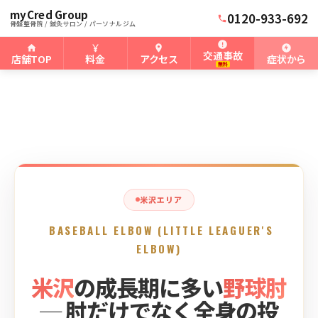
myCred Group
ホーム
米沢骨盤整骨院
›
›
米沢の野球肘
0120-933-692
骨盤整骨院 / 鍼灸サロン / パーソナルジム
交通事故
店舗TOP
料金
アクセス
症状から
無料
米沢エリア
BASEBALL ELBOW (LITTLE LEAGUER'S
ELBOW)
米沢
の成長期に多い
野球肘
─ 肘だけでなく全身の投