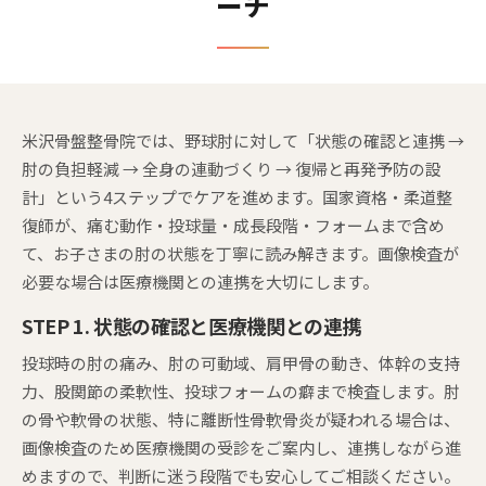
ーチ
米沢骨盤整骨院では、野球肘に対して「状態の確認と連携 →
肘の負担軽減 → 全身の連動づくり → 復帰と再発予防の設
計」という4ステップでケアを進めます。国家資格・柔道整
復師が、痛む動作・投球量・成長段階・フォームまで含め
て、お子さまの肘の状態を丁寧に読み解きます。画像検査が
必要な場合は医療機関との連携を大切にします。
STEP 1. 状態の確認と医療機関との連携
投球時の肘の痛み、肘の可動域、肩甲骨の動き、体幹の支持
力、股関節の柔軟性、投球フォームの癖まで検査します。肘
の骨や軟骨の状態、特に離断性骨軟骨炎が疑われる場合は、
画像検査のため医療機関の受診をご案内し、連携しながら進
めますので、判断に迷う段階でも安心してご相談ください。