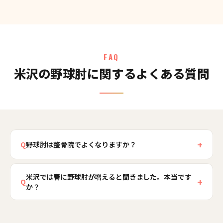
FAQ
米沢の野球肘に関するよくある質問
+
Q
野球肘は整骨院でよくなりますか？
野球肘は種類があり、特に肘の外側で軟骨が傷つ
米沢では春に野球肘が増えると聞きました。本当です
くタイプ（離断性骨軟骨炎）は、骨や軟骨の状態
+
Q
か？
の確認に医療機関での画像検査が欠かせません。
米沢骨盤整骨院では、疑わしい場合は医療機関の
当院でも雪解け後のシーズン開始時期に、成長期
受診をご案内し、連携しながら、肘への負担を減
の肘のご相談が増える傾向があります。米沢は特