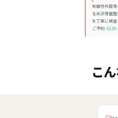
有痛性外脛骨
る米沢骨盤整
を丁寧に検査
ご予約:
0120-
こん