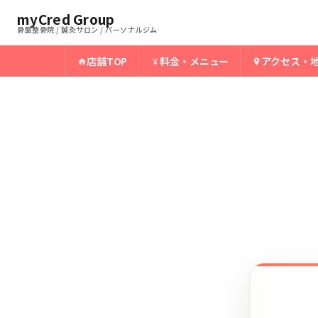
ホーム
米沢骨盤整骨院
myCred Group
›
›
米沢の有痛性外脛骨
骨盤整骨院 / 鍼灸サロン / パーソナルジム
店舗TOP
料金・メニュー
アクセス・