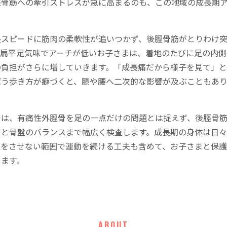
脛骨筋への牽引ストレスが急に高まるのも、この地域の成長期
長スピードに筋肉の柔軟性が追いつかず、後脛骨筋がとりわけ
。扁平足気味でアーチが低いお子さまは、着地のたびに足の内側
の負担がさらに増していきます。「成長痛だから様子を見て」
ばう歩き方が癖づくと、膝や腰へ二次的な影響が及ぶこともあ
では、有痛性外脛骨を足の一点だけの問題とは捉えず、後脛骨
首と骨盤のバランスまで幅広く検査します。成長期の身体は日
理をさせない範囲で運動を続ける工夫も含めて、お子さまと保
します。
ABOUT