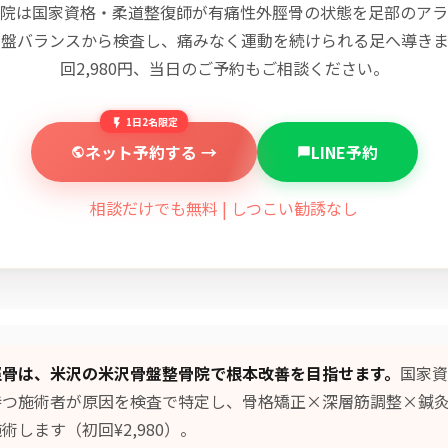
院は国家資格・柔道整復師が有痛性外脛骨の状態を足部のアラ
骨盤バランスから検査し、痛みなく運動を続けられる足へ導きま
回2,980円、当日のご予約もご相談ください。
1日2名限定
ネット予約する →
LINE予約
相談だけでも無料 | しつこい勧誘なし
脛骨は、米沢の米沢骨盤整骨院で根本改善を目指せます。
国家資
持つ施術者が原因を検査で特定し、
骨格矯正×深層筋調整×鍼
術します（初回¥2,980）。