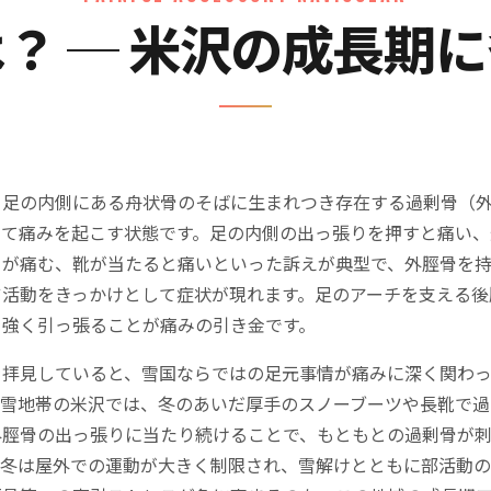
？ ─ 米沢の成長期
、足の内側にある舟状骨のそばに生まれつき存在する過剰骨（
って痛みを起こす状態です。足の内側の出っ張りを押すと痛い、
りが痛む、靴が当たると痛いといった訴えが典型で、外脛骨を
ツ活動をきっかけとして症状が現れます。足のアーチを支える後
を強く引っ張ることが痛みの引き金です。
を拝見していると、雪国ならではの足元事情が痛みに深く関わ
豪雪地帯の米沢では、冬のあいだ厚手のスノーブーツや長靴で過
外脛骨の出っ張りに当たり続けることで、もともとの過剰骨が
、冬は屋外での運動が大きく制限され、雪解けとともに部活動