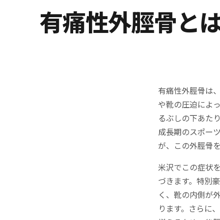
有痛性外脛骨とは
有痛性外脛骨は
や靴の圧迫によ
るぶしの下あた
成長期のスポー
が、この外脛骨
米沢でこの症状
づきます。特別
く、靴の内側が
ります。さらに