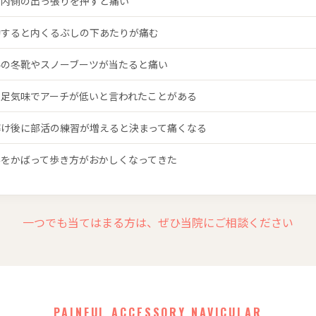
の内側の出っ張りを押すと痛い
動すると内くるぶしの下あたりが痛む
手の冬靴やスノーブーツが当たると痛い
平足気味でアーチが低いと言われたことがある
解け後に部活の練習が増えると決まって痛くなる
みをかばって歩き方がおかしくなってきた
一つでも当てはまる方は、ぜひ当院にご相談ください
PAINFUL ACCESSORY NAVICULAR