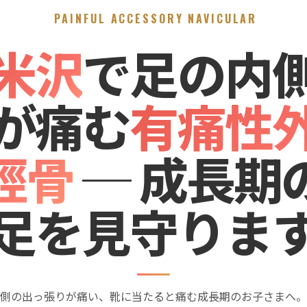
PAINFUL ACCESSORY NAVICULAR
米沢
で足の内
が痛む
有痛性
脛骨
─ 成長期
足を見守りま
側の出っ張りが痛い、靴に当たると痛む成長期のお子さまへ。