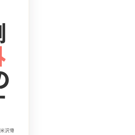
側
外
の
す
米沢骨