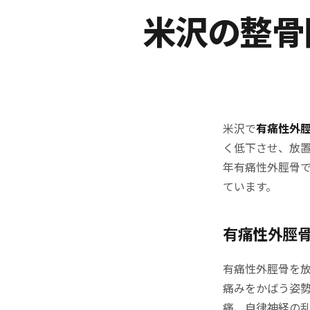
米沢の整骨
米沢で
有痛性外
く低下させ、放
年有痛性外脛骨
ています。
有痛性外脛
有痛性外脛骨を
痛みをかばう姿
痛、自律神経の