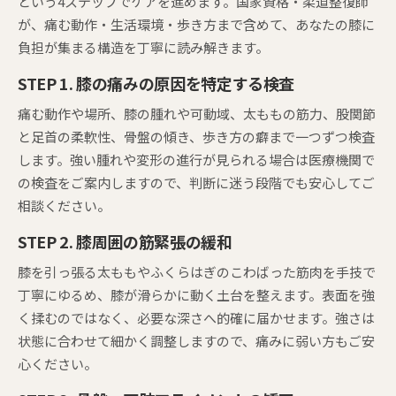
という4ステップでケアを進めます。国家資格・柔道整復師
が、痛む動作・生活環境・歩き方まで含めて、あなたの膝に
負担が集まる構造を丁寧に読み解きます。
STEP 1. 膝の痛みの原因を特定する検査
痛む動作や場所、膝の腫れや可動域、太ももの筋力、股関節
と足首の柔軟性、骨盤の傾き、歩き方の癖まで一つずつ検査
します。強い腫れや変形の進行が見られる場合は医療機関で
の検査をご案内しますので、判断に迷う段階でも安心してご
相談ください。
STEP 2. 膝周囲の筋緊張の緩和
膝を引っ張る太ももやふくらはぎのこわばった筋肉を手技で
丁寧にゆるめ、膝が滑らかに動く土台を整えます。表面を強
く揉むのではなく、必要な深さへ的確に届かせます。強さは
状態に合わせて細かく調整しますので、痛みに弱い方もご安
心ください。