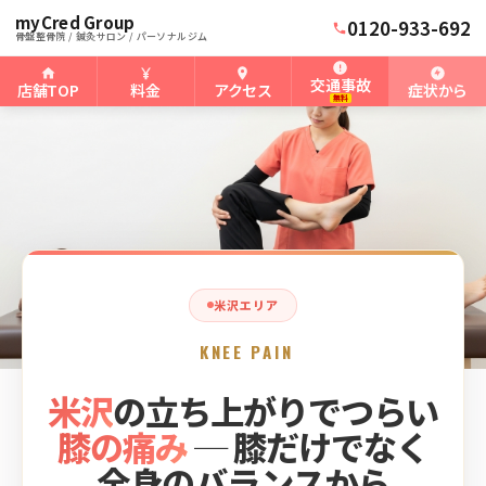
myCred Group
ホーム
米沢骨盤整骨院
›
›
米沢の膝の痛み
0120-933-692
骨盤整骨院 / 鍼灸サロン / パーソナルジム
交通事故
店舗TOP
料金
アクセス
症状から
無料
米沢エリア
KNEE PAIN
米沢
の立ち上がりでつらい
膝の痛み
─ 膝だけでなく
全身のバランスから