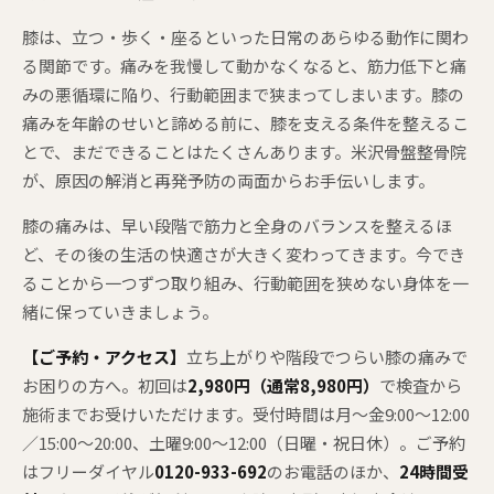
膝は、立つ・歩く・座るといった日常のあらゆる動作に関わ
る関節です。痛みを我慢して動かなくなると、筋力低下と痛
みの悪循環に陥り、行動範囲まで狭まってしまいます。膝の
痛みを年齢のせいと諦める前に、膝を支える条件を整えるこ
とで、まだできることはたくさんあります。米沢骨盤整骨院
が、原因の解消と再発予防の両面からお手伝いします。
膝の痛みは、早い段階で筋力と全身のバランスを整えるほ
ど、その後の生活の快適さが大きく変わってきます。今でき
ることから一つずつ取り組み、行動範囲を狭めない身体を一
緒に保っていきましょう。
【ご予約・アクセス】
立ち上がりや階段でつらい膝の痛みで
お困りの方へ。初回は
2,980円（通常8,980円）
で検査から
施術までお受けいただけます。受付時間は月〜金9:00〜12:00
／15:00〜20:00、土曜9:00〜12:00（日曜・祝日休）。ご予約
はフリーダイヤル
0120-933-692
のお電話のほか、
24時間受