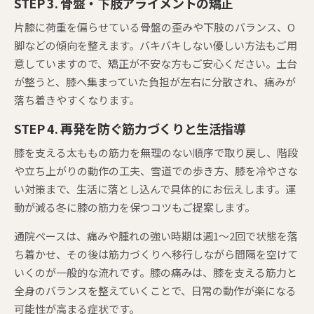
STEP 3. 骨盤・下肢アライメントの矯正
片膝に荷重を偏らせている骨盤の歪みや下肢のバランス、O
脚などの傾向を整えます。バキバキしない優しい方法もご用
意していますので、矯正が不安な方もご安心ください。土台
が整うと、膝へ集まっていた負担が左右に分散され、痛みが
落ち着きやすくなります。
STEP 4. 再発を防ぐ筋力づくりと生活指導
膝を支える太ももの筋力を無理のない順序で取り戻し、階段
や立ち上がりの動作の工夫、雪道での歩き方、膝を冷やさな
い対策まで、生活に落とし込んで具体的にお伝えします。運
動が減る冬に膝の筋力を保つコツもご提案します。
通院ペースは、痛みや腫れの強い時期は週1〜2回で状態を落
ち着かせ、その後は筋力づくりへ移行しながら間隔を空けて
いくのが一般的な流れです。膝の痛みは、膝を支える筋力と
全身のバランスを整えていくことで、日常の動作が楽になる
可能性が高まる症状です。