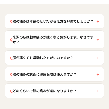
+
Q
膝の痛みは年齢のせいだから仕方ないのでしょうか？
加齢による軟骨のすり減りが背景にあることはあ
米沢の冬は膝の痛みが強くなる気がします。なぜです
りますが、痛みそのものは膝を支える筋力や全身
+
Q
か？
のバランスを整えることで軽くできる場合が多く
あります。年齢を理由に諦めて動かなくなると、
米沢は特別豪雪地帯で、冬は雪や凍結路面で外出
筋力がさらに落ちて痛みが悪化する悪循環に陥り
+
や運動が減り、膝を支える太ももの筋力が落ちや
Q
膝が痛くても運動した方がいいですか？
がちです。米沢骨盤整骨院では、膝に負担を集中
すくなります。底冷えで膝が冷えると血流が滞
膝を支える筋力を保つことは大切ですが、痛みが
させている原因を検査で見極め、その方にできる
り、こわばった膝の痛みも強まります。さらに凍
+
強い時期に無理な運動をすると悪化することもあ
Q
膝の痛みの施術に健康保険は使えますか？
ケアをご提案します。まだできることはたくさん
結路面での踏ん張りや雪下ろしのしゃがみ姿勢が
ります。米沢骨盤整骨院では、まず膝の状態を整
ありますので、一度ご相談ください。
膝に負担を加えます。当院では膝を冷やさない工
健康保険が適用されるのは、原因のはっきりした
えたうえで、膝に負担をかけずに太ももの筋力を
夫や、冬に膝の筋力を保つコツもお伝えし、寒い
+
急なケガに限られます。加齢や使いすぎによる慢
Q
どのくらいで膝の痛みが楽になりますか？
鍛える運動をお伝えします。痛みの程度に合わせ
季節の膝の痛みをやわらげるお手伝いをします。
性的な膝の痛みは自費施術でのご案内が基本とな
て、続けられる無理のない方法をご提案しますの
痛みの程度や原因によって幅があります。筋緊張
りますが、米沢骨盤整骨院では初回2,980円（通常
でご安心ください。車社会で歩く機会が少ない米
が主因のケースでは数回の施術で変化を感じる方