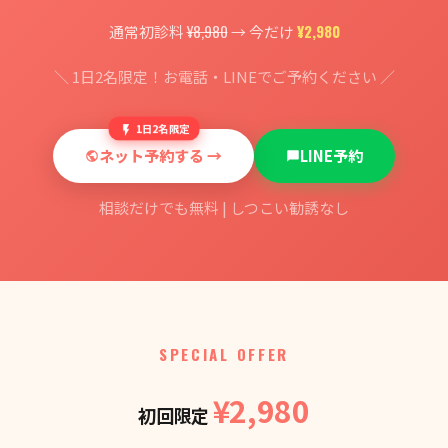
¥8,980
¥2,980
通常初診料
→ 今だけ
＼ 1日2名限定！お電話・LINEでご予約ください ／
1日2名限定
ネット予約する →
LINE予約
相談だけでも無料 | しつこい勧誘なし
SPECIAL OFFER
¥2,980
初回限定