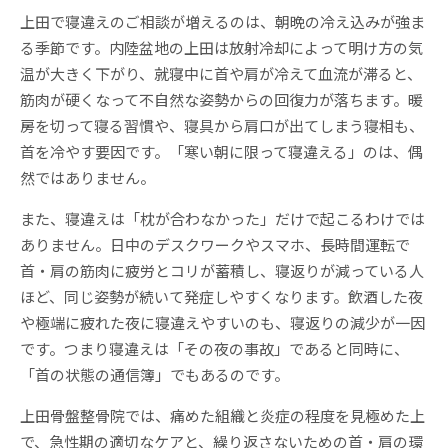
上田で寝違えのご相談が増えるのは、朝晩の冷え込みが強ま
る季節です。内陸盆地の上田は放射冷却によって明け方の気
温が大きく下がり、就寝中に首や肩が冷えて血流が滞ると、
筋肉が硬くなって不自然な姿勢からの回復力が落ちます。暖
房を切って寝る習慣や、寝具から肩口が出てしまう寝相も、
首を冷やす要因です。「寒い朝に限って寝違える」のは、偶
然ではありません。
また、寝違えは「枕が合わなかった」だけで起こるわけでは
ありません。日中のデスクワークやスマホ、長時間運転で
首・肩の筋肉に疲労とコリが蓄積し、寝返りが減っている人
ほど、同じ姿勢が続いて発症しやすくなります。飲酒した夜
や極端に疲れた夜に寝違えやすいのも、寝返りの減少が一因
です。つまり寝違えは「その夜の事故」であると同時に、
「首の状態の通信簿」でもあるのです。
上田骨盤整骨院では、痛めた組織と炎症の程度を見極めた上
で、急性期の適切なケアと、繰り返さないための首・肩の環