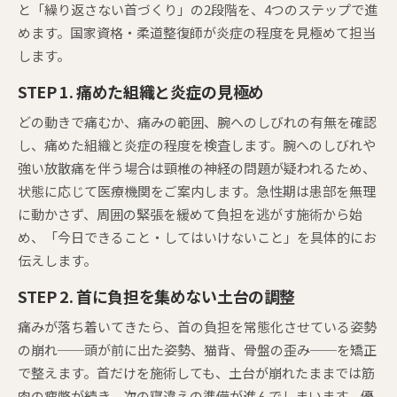
と「繰り返さない首づくり」の2段階を、4つのステップで進
めます。国家資格・柔道整復師が炎症の程度を見極めて担当
します。
STEP 1. 痛めた組織と炎症の見極め
どの動きで痛むか、痛みの範囲、腕へのしびれの有無を確認
し、痛めた組織と炎症の程度を検査します。腕へのしびれや
強い放散痛を伴う場合は頸椎の神経の問題が疑われるため、
状態に応じて医療機関をご案内します。急性期は患部を無理
に動かさず、周囲の緊張を緩めて負担を逃がす施術から始
め、「今日できること・してはいけないこと」を具体的にお
伝えします。
STEP 2. 首に負担を集めない土台の調整
痛みが落ち着いてきたら、首の負担を常態化させている姿勢
の崩れ──頭が前に出た姿勢、猫背、骨盤の歪み──を矯正
で整えます。首だけを施術しても、土台が崩れたままでは筋
肉の疲弊が続き、次の寝違えの準備が進んでしまいます。優