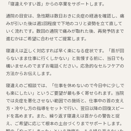
「寝違えやすい首」からの卒業をサポートします。
通院の目安は、急性期は数日おきに炎症の経過を確認し、痛
みが引いた後は週1回程度で下地のコリと姿勢を立て直して
いく流れです。数回の通院で痛みが取れた後、再発予防まで
進むかはご希望に合わせてご提案します。
寝違えは正しく対応すれば早く楽になる症状です。「首が回
らないまま仕事に行くしかない」と我慢する前に、当日でも
構いませんのでまずお電話ください。応急的なセルフケアの
方法からお伝えします。
寝違えのご相談では、「仕事を休めないので今日中に少しで
も楽にしたい」というご要望が最も多く寄せられます。当院
では炎症を悪化させない範囲での施術と、仕事中の首の支え
方・冷やし方の指導をセットで行い、翌日以降の回復スピー
ドを高めます。また、繰り返す寝違えは首からの警告と捉
え、ご希望に応じて根本の土台づくりまでサポートします。
朝の「やってしまった」という後悔を、もう繰り返さないた