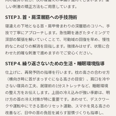
しい刺激の矯正方法もご用意しています。
STEP 3. 首・肩深層筋への手技施術
寝違えの下地となる首・肩甲骨まわりの深層筋のコリへ、手
技で丁寧にアプローチします。急性期を過ぎたタイミングで
深部の緊張を解いていくことで、可動域の回復を早め、慢性
的なこわばりの解消を目指します。強揉みはせず、状態に合
わせた的確な刺激で進めますのでご安心ください。
STEP 4. 繰り返さないための生活・睡眠環境指導
仕上げに、再発予防の指導を行います。枕の高さの合わせ方
（横向き時に首がまっすぐになる高さの目安）、肩口を冷や
さない寝具の工夫、就寝前の1分ストレッチなど、睡眠環境
の整え方をお伝えします。上田の冷え込みが強い季節は、明
け方の首の冷え対策が特に重要です。あわせて、デスクワー
クや運転中にできる首のリセット運動、スマホを見る高さの
改善など、日中の首の負担を減らす習慣づくりも指導し、