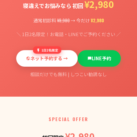
¥2,980
寝違えでお悩みなら 初回
¥8,980
¥2,980
通常初診料
→ 今だけ
＼ 1日2名限定！お電話・LINEでご予約ください ／
1日2名限定
ネット予約する →
LINE予約
相談だけでも無料 | しつこい勧誘なし
SPECIAL OFFER
¥2,980