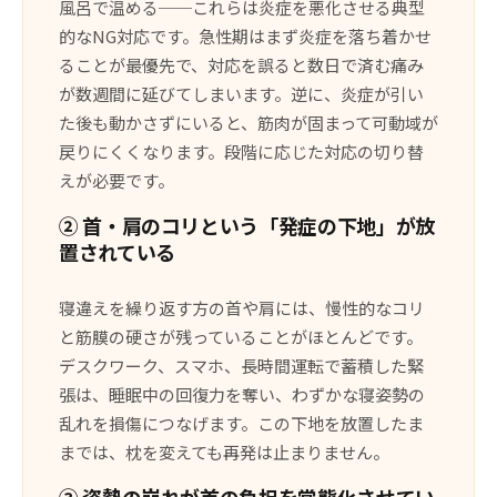
風呂で温める──これらは炎症を悪化させる典型
的なNG対応です。急性期はまず炎症を落ち着かせ
ることが最優先で、対応を誤ると数日で済む痛み
が数週間に延びてしまいます。逆に、炎症が引い
た後も動かさずにいると、筋肉が固まって可動域が
戻りにくくなります。段階に応じた対応の切り替
えが必要です。
② 首・肩のコリという「発症の下地」が放
置されている
寝違えを繰り返す方の首や肩には、慢性的なコリ
と筋膜の硬さが残っていることがほとんどです。
デスクワーク、スマホ、長時間運転で蓄積した緊
張は、睡眠中の回復力を奪い、わずかな寝姿勢の
乱れを損傷につなげます。この下地を放置したま
までは、枕を変えても再発は止まりません。
③ 姿勢の崩れが首の負担を常態化させてい