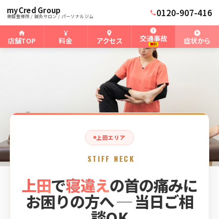
myCred Group
ホーム
上田骨盤整骨院
›
›
上田の寝違え
0120-907-416
骨盤整骨院 / 鍼灸サロン / パーソナルジム
交通事故
店舗TOP
料金
アクセス
症状から
無料
上田エリア
STIFF NECK
上田
で
寝違え
の首の痛みに
お困りの方へ ─ 当日ご相
談OK