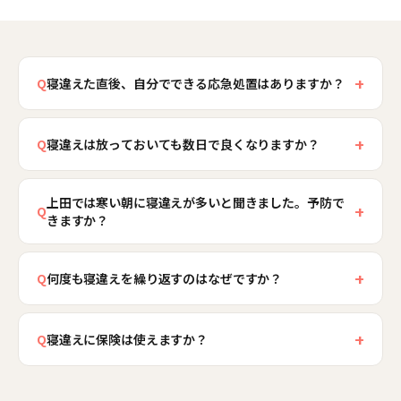
+
Q
寝違えた直後、自分でできる応急処置はありますか？
まず「痛む方向に無理に動かさない」「強く揉ま
+
ない」「長風呂で温めすぎない」の3つを守ってく
Q
寝違えは放っておいても数日で良くなりますか？
ださい。炎症が起きている初日〜2日目は、痛みが
軽度であれば数日で軽快することが多いのです
強い部分を軽く冷やすほうが楽になることが多い
上田では寒い朝に寝違えが多いと聞きました。予防で
が、初期対応を誤ったり、痛めた組織の損傷が大
+
Q
です。仕事などでどうしても動く必要がある場合
きますか？
きかったりすると、1〜2週間以上痛みが続くこと
は、痛みの出ない範囲で首を支える姿勢を保ちま
があります。また、腕へのしびれや強い放散痛を
はい、予防の余地は大きいです。上田は放射冷却
しょう。上田骨盤整骨院では当日のご相談も受け
伴う場合は、単なる寝違えではなく頸椎の神経の
+
で明け方の冷え込みが厳しく、就寝中に首・肩が
Q
何度も寝違えを繰り返すのはなぜですか？
付けており、お電話で状態を伺って来院前のセル
問題が隠れている可能性もあります。3日経っても
冷えると筋肉が硬くなり寝違えやすくなります。
フケアもお伝えできます。
繰り返す方の多くは、日中のデスクワーク・スマ
痛みが強まる、しびれが出てきた、という場合は
対策は、肩口まで掛け布団で覆う・ネックウォー
+
ホ・運転で首と肩に慢性的なコリが蓄積し、「寝
Q
寝違えに保険は使えますか？
自己判断で様子を見ず、一度検査を受けることを
マーや襟付きのパジャマを活用する・寝室の温度
違えの下地」ができています。疲れた筋肉は睡眠
おすすめします。
を下げすぎない、の3つが基本です。加えて、就寝
寝違えは急性の負傷として、整骨院での保険適用
中の回復力が低く、わずかな寝姿勢の乱れでも損
前の軽い首のストレッチで血流を保つのも有効で
の対象となる場合があります。発症の状況と症状