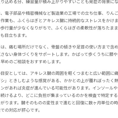
走り込める分、練習量が積み上がりやすいことも発症の背景に
は、電子部品や精密機械など製造業の工場での立ち仕事、りん
い作業も、ふくらはぎとアキレス腱に持続的なストレスをかけ
の歩行量が少なくなりがちで、ふくらはぎの柔軟性が落ちたま
スも目立ちます。
では、痛む場所だけでなく、骨盤の傾きや足首の使い方まで含
返さない身体づくりをサポートします。かばって歩くうちに膝や
、早めのご相談をおすすめします。
の目安としては、アキレス腱の周囲を軽くつまむと広い範囲に
ギシ」ときしむような感覚がある、かかとの上が腫れぼったく
インがあれば炎症が進んでいる可能性があります。インソールや
い続けるより、どこに負担が集まっているのかを検査で特定する
ながります。腱そのものの変性まで進むと回復に数ヶ月単位の
階での対応が肝心です。