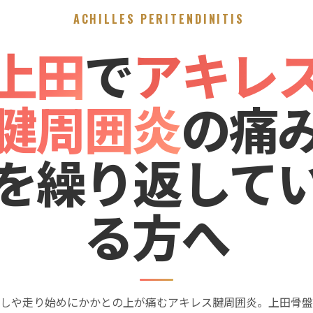
ACHILLES PERITENDINITIS
上田
で
アキレ
腱周囲炎
の痛
を繰り返して
る方へ
しや走り始めにかかとの上が痛むアキレス腱周囲炎。上田骨盤