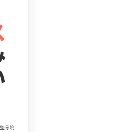
ス
み
い
整骨院