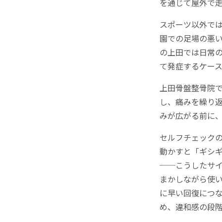
を通じて屋外で
スポーツ以外で
園での足場の悪
の上田では日常
て発症するケー
上田骨盤整骨院
し、痛みを繰り
みが広がる前に
セルフチェック
動かすと「ギシ
──こうしたサ
まかしながら使
に早い回復につ
め、違和感の段