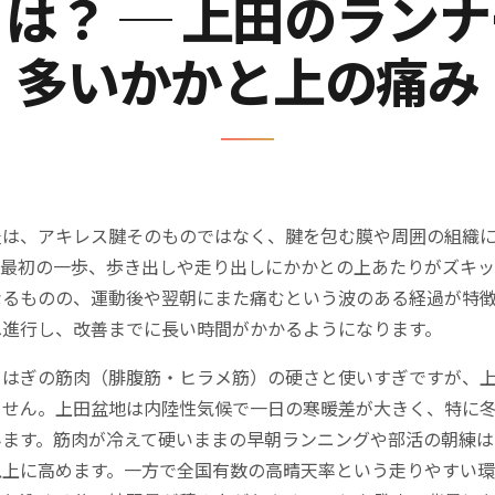
は？ ─ 上田のラン
多いかかと上の痛み
炎は、アキレス腱そのものではなく、腱を包む膜や周囲の組織
て最初の一歩、歩き出しや走り出しにかかとの上あたりがズキ
なるものの、運動後や翌朝にまた痛むという波のある経過が特
へ進行し、改善までに長い時間がかかるようになります。
らはぎの筋肉（腓腹筋・ヒラメ筋）の硬さと使いすぎですが、
ません。上田盆地は内陸性気候で一日の寒暖差が大きく、特に
みます。筋肉が冷えて硬いままの早朝ランニングや部活の朝練は
以上に高めます。一方で全国有数の高晴天率という走りやすい