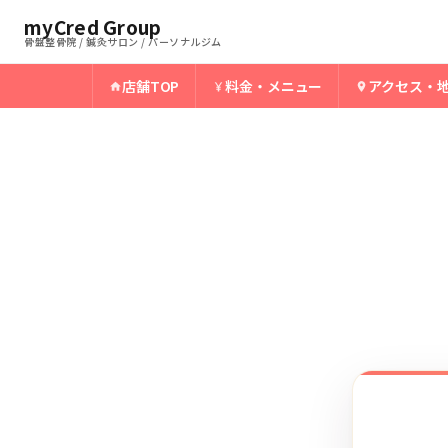
ホーム
上田骨盤整骨院
myCred Group
›
›
上田のアキレス腱周囲炎
骨盤整骨院 / 鍼灸サロン / パーソナルジム
店舗TOP
料金・メニュー
アクセス・