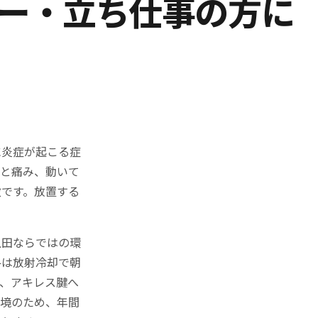
ナー・立ち仕事の方に
に炎症が起こる症
ッと痛み、動いて
徴です。放置する
上田ならではの環
冬は放射冷却で朝
、アキレス腱へ
環境のため、年間