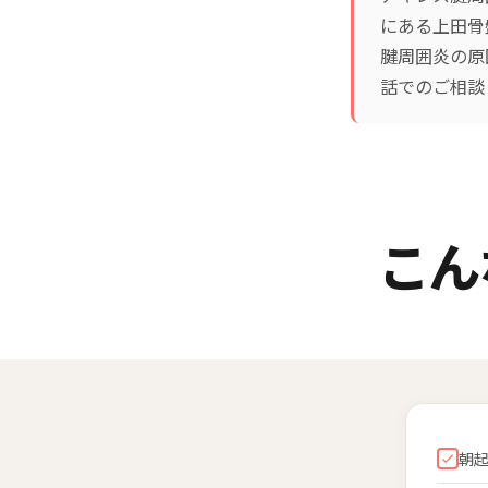
にある上田骨
腱周囲炎の原
話でのご相談
こん
朝