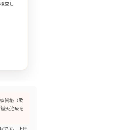
検査し
家資格（柔
×鍼灸治療
を
状です。 上田