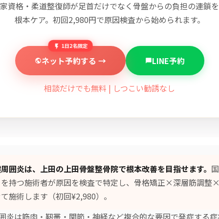
家資格・柔道整復師が足首だけでなく骨盤からの負担の連鎖を
根本ケア。初回2,980円で原因検査から始められます。
1日2名限定
ネット予約する →
LINE予約
相談だけでも無料 | しつこい勧誘なし
腱周囲炎は、上田の上田骨盤整骨院で根本改善を目指せます。
国
）を持つ施術者が原因を検査で特定し、
骨格矯正×深層筋調整
て施術します（初回¥2,980）。
囲炎は筋肉・靭帯・関節・神経など複合的な要因で発症する症