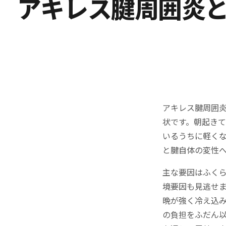
アキレス腱周囲炎と
アキレス腱周囲
状です。朝起き
いるうちに軽く
と腱自体の変性
主な要因はふく
境要因も見逃せ
晩が強く冷え込
の負担をふだん