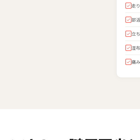
走
部
立
湿
痛