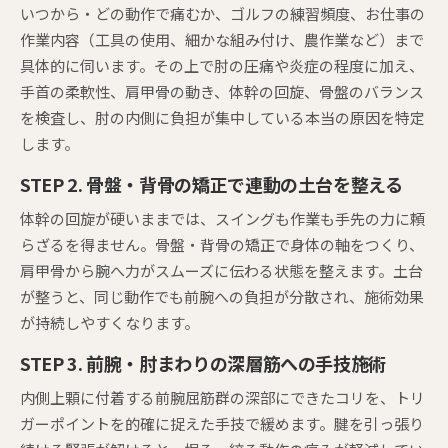
いつから・どの動作で痛むか、ゴルフの練習頻度、お仕事の
作業内容（工具の使用、細かな組み付け、農作業など）まで
具体的に伺います。その上で肘の圧痛や炎症の程度に加え、
手首の柔軟性、肩甲骨の動き、体幹の回旋、骨盤のバランス
を検査し、肘の内側に負担が集中している本当の原因を特定
します。
STEP 2. 骨盤・背骨の矯正で連動の土台を整える
体幹の回旋が硬いままでは、スイングも作業も手先の力に頼
らざるを得ません。骨盤・背骨の矯正で身体の軸をつくり、
肩甲骨から腕へ力がスムーズに伝わる状態を整えます。土台
が整うと、同じ動作でも前腕への負担が分散され、施術効果
が持続しやすくなります。
STEP 3. 前腕・肘まわりの深層筋への手技施術
内側上顆に付着する前腕屈筋群の深部にできたコリを、トリ
ガーポイントを的確に捉えた手技で緩めます。腱を引っ張り