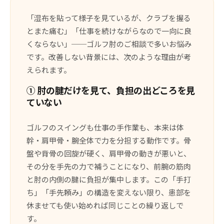
「湿布を貼って様子を見ているが、クラブを握る
とまた痛む」「仕事を続けながらなので一向に良
くならない」──ゴルフ肘のご相談で多いお悩み
です。改善しない背景には、次のような理由が考
えられます。
① 肘の腱だけを見て、負担の出どころを見
ていない
ゴルフのスイングも仕事の手作業も、本来は体
幹・肩甲骨・腕全体で力を分担する動作です。骨
盤や背骨の回旋が硬く、肩甲骨の動きが悪いと、
その分を手先の力で補うことになり、前腕の筋肉
と肘の内側の腱に負担が集中します。この「手打
ち」「手先頼み」の構造を変えない限り、患部を
休ませても使い始めれば同じことの繰り返しで
す。