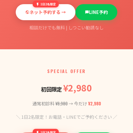
1日2名限定
ネット予約する →
LINE予約
相談だけでも無料 | しつこい勧誘なし
SPECIAL OFFER
¥2,980
初回限定
¥8,980
¥2,980
通常初診料
→ 今だけ
＼ 1日2名限定！お電話・LINEでご予約ください ／
1日2名限定