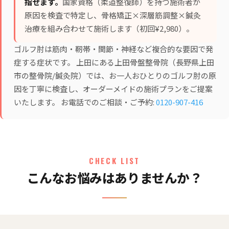
指せます。
国家資格（柔道整復師）を持つ施術者が
原因を検査で特定し、
骨格矯正×深層筋調整×鍼灸
治療
を組み合わせて施術します（初回¥2,980）。
ゴルフ肘は筋肉・靭帯・関節・神経など複合的な要因で発
症する症状です。 上田にある上田骨盤整骨院（長野県上田
市の整骨院/鍼灸院）では、お一人おひとりのゴルフ肘の原
因を丁寧に検査し、オーダーメイドの施術プランをご提案
いたします。 お電話でのご相談・ご予約:
0120-907-416
CHECK LIST
こんなお悩みはありませんか？