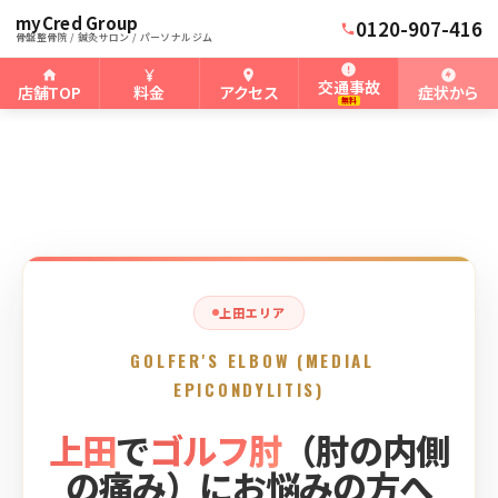
myCred Group
ホーム
上田骨盤整骨院
›
›
上田のゴルフ肘
0120-907-416
骨盤整骨院 / 鍼灸サロン / パーソナルジム
交通事故
店舗TOP
料金
アクセス
症状から
無料
上田エリア
GOLFER'S ELBOW (MEDIAL
EPICONDYLITIS)
上田
で
ゴルフ肘
（肘の内側
の痛み）にお悩みの方へ