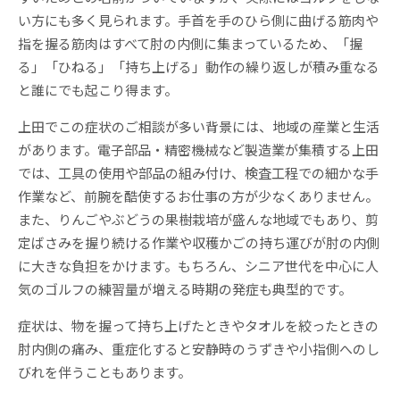
い方にも多く見られます。手首を手のひら側に曲げる筋肉や
指を握る筋肉はすべて肘の内側に集まっているため、「握
る」「ひねる」「持ち上げる」動作の繰り返しが積み重なる
と誰にでも起こり得ます。
上田でこの症状のご相談が多い背景には、地域の産業と生活
があります。電子部品・精密機械など製造業が集積する上田
では、工具の使用や部品の組み付け、検査工程での細かな手
作業など、前腕を酷使するお仕事の方が少なくありません。
また、りんごやぶどうの果樹栽培が盛んな地域でもあり、剪
定ばさみを握り続ける作業や収穫かごの持ち運びが肘の内側
に大きな負担をかけます。もちろん、シニア世代を中心に人
気のゴルフの練習量が増える時期の発症も典型的です。
症状は、物を握って持ち上げたときやタオルを絞ったときの
肘内側の痛み、重症化すると安静時のうずきや小指側へのし
びれを伴うこともあります。