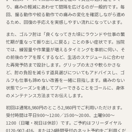
り、痛みの軽減にあわせて間隔を広げるのが一般的です。毎
回、握る動作や絞る動作での痛みの変化を確認しながら進め
るため、回復の手応えを実感しやすい流れになっています。
また、ゴルフ肘は「良くなってきた頃にラウンドや仕事の繁
忙期が重なって振り出しに戻る」ことの多い症状です。当院
では、練習量や作業量が増えるタイミングを事前に伺い、そ
の前後のケアを厚くするなど、生活のスケジュールに合わせ
た再発予防まで設計します。グリップの太さや軟らかさな
ど、肘の負担を減らす道具選びについてもアドバイスし、ゴ
ルフも仕事も諦めない改善を一緒に目指します。痛みのない
状態でシーズンを通してプレーできることをゴールに、身体
のメンテナンス方法までお伝えします。
初回は通常8,980円のところ2,980円でご利用いただけます。
受付時間は平日9:00〜12:00／15:00〜20:00、土曜9:00〜
12:00（日曜・祝日は休診）です。ご予約はフリーダイヤル
0120-907-416、または24時間受付のネット予約をご利用くだ