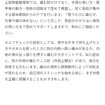
上田骨盤整骨院では、痛む肘だけでなく、手首の使い方・肩
甲骨の動き・体幹の回旋まで含めて検査し、肘に負担が集中
する根本原因からのケアを行います。「使うたびに痛むが、
仕事や畑は休めない」という方こそ、負担のかからない身体
の使い方まで含めてサポートしますので、早めにご相談くだ
さい。
セルフチェックの目安としては、椅子を片手で持ち上げたと
きやタオルを絞ったときに肘の内側へ鋭い痛みが走るか、内
側の骨の出っ張りを押すと痛むかがポイントです。似た症状
に、肘の外側が痛むテニス肘（外側上顆炎）があり、両方を
併発する方もいます。痛みの場所と誘発動作によって対処法
が変わるため、自己流のストレッチを始める前に、まず状態
を正確に把握することをおすすめします。