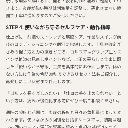
続ける緊張が解けると、握る・絞る動作の痛みが軽減してい
きます。炎症が強い時期は刺激量を調整し、悪化させない範
囲で丁寧に進めますのでご安心ください。
STEP 4. 使いながら守るセルフケア・動作指導
仕上げに、前腕のストレッチと筋膜ケア、作業やスイング前
後のコンディショニングを個別に指導します。工具や剪定ば
さみの握り方と力の抜きどころ、ゴルフではグリップ圧とス
イング軌道の見直しポイントなど、上田の暮らしと仕事に即
した「使いながら守る」工夫を具体的にお伝えします。休め
ない方には作業の合間30秒でできるリセット法もご紹介し、
再発しにくい状態まで伴走します。
「ゴルフを長く楽しみたい」「仕事の手を止められない」と
いう方は、痛みが慢性化する前にぜひ一度ご相談ください。
通院の頻度と期間は、炎症の程度と日々の負担量によって変
わります。使いながらの回復を目指すケースでは、初期は週
1〜2回のペースで深部の緊張を緩めて負担の逃げ道をつく