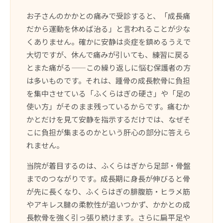
お子さんのかかとの痛みで受診すると、「成長痛
だから運動を休めば治る」と言われることが少な
くありません。確かに安静は炎症を鎮めるうえで
大切ですが、休んで痛みが引いても、練習に戻る
とまた痛がる——この繰り返しに悩む保護者の方
は多いものです。それは、踵骨の成長軟骨に負担
を集中させている「ふくらはぎの硬さ」や「足の
使い方」がそのまま残っているからです。痛むか
かとだけを見て安静を指示するだけでは、なぜそ
こに負担が集まるのかという肝心の部分に答えら
れません。
当院が着目するのは、ふくらはぎから足部・骨盤
までのつながりです。成長期に身長が伸びると骨
が先に長くなり、ふくらはぎの腓腹筋・ヒラメ筋
やアキレス腱の柔軟性が追いつかず、かかとの成
長軟骨を強く引っ張り続けます。さらに扁平足や