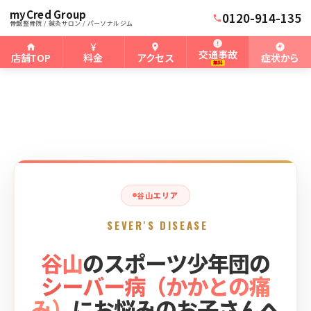
myCred Group
ホーム
谷山骨盤整骨院
›
›
谷山のシーバー病
0120-914-135
骨盤整骨院 / 鍼灸サロン / パーソナルジム
交通事故
店舗TOP
料金
アクセス
症状から
無料
谷山エリア
SEVER'S DISEASE
谷山
のスポーツ少年団の
シーバー病（かかとの痛
み）
にお悩みのお子さんへ