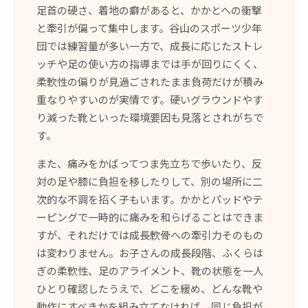
足首の硬さ、着地の癖があると、かかとへの衝撃
と牽引が偏って集中します。谷山のスポーツ少年
団では練習量が多い一方で、成長に応じたストレ
ッチや足の使い方の指導までは手が回りにくく、
柔軟性の偏りが見過ごされたまま負荷だけが積み
重なりやすいのが実情です。硬いグラウンドやす
り減った靴といった環境要因も見落とされがちで
す。
また、痛みをかばってつま先立ちで歩いたり、反
対の足や膝に負担を移したりして、別の場所に二
次的な不調を招く子もいます。かかとパッドやテ
ーピングで一時的に痛みを和らげることはできま
すが、それだけでは成長軟骨への牽引力そのもの
は変わりません。お子さんの成長段階、ふくらは
ぎの柔軟性、足のアライメント、靴の状態を一人
ひとり確認したうえで、どこを緩め、どんな靴や
動作にすべきかを組み立てなければ、同じ負担が