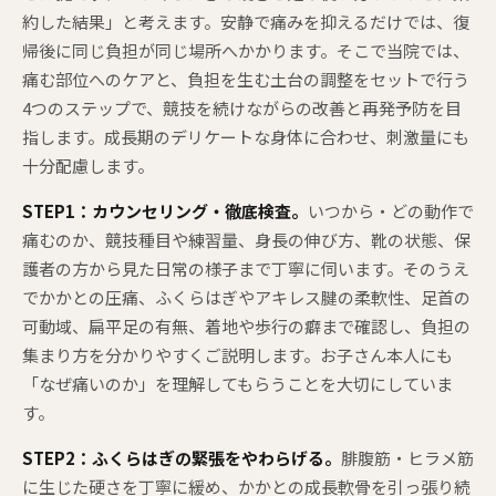
約した結果」と考えます。安静で痛みを抑えるだけでは、復
帰後に同じ負担が同じ場所へかかります。そこで当院では、
痛む部位へのケアと、負担を生む土台の調整をセットで行う
4つのステップで、競技を続けながらの改善と再発予防を目
指します。成長期のデリケートな身体に合わせ、刺激量にも
十分配慮します。
STEP1：カウンセリング・徹底検査。
いつから・どの動作で
痛むのか、競技種目や練習量、身長の伸び方、靴の状態、保
護者の方から見た日常の様子まで丁寧に伺います。そのうえ
でかかとの圧痛、ふくらはぎやアキレス腱の柔軟性、足首の
可動域、扁平足の有無、着地や歩行の癖まで確認し、負担の
集まり方を分かりやすくご説明します。お子さん本人にも
「なぜ痛いのか」を理解してもらうことを大切にしていま
す。
STEP2：ふくらはぎの緊張をやわらげる。
腓腹筋・ヒラメ筋
に生じた硬さを丁寧に緩め、かかとの成長軟骨を引っ張り続