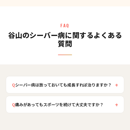
FAQ
谷山のシーバー病に関するよくある
質問
+
Q
シーバー病は放っておいても成長すれば治りますか？
成長が進むとかかとの軟骨が硬い骨に置き換わ
+
り、多くは自然に落ち着きます。ただし痛みを我
Q
痛みがあってもスポーツを続けて大丈夫ですか？
慢して運動を続けると炎症が長引き、かばう動作
痛みの程度によります。押すと強く痛む、歩くの
から膝や腰に別の不調が出ることもあります。当
もつらい時期は一時的に運動量を落とす必要があ
院では成長期のうちにふくらはぎの柔軟性や足の