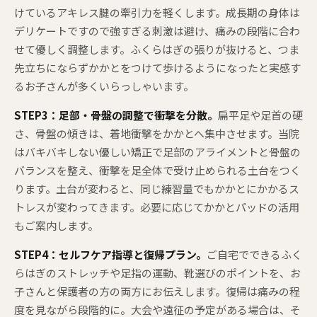
けているアキレス腱の牽引力を軽くします。成長期の身体は
デリケートですので強すぎる刺激は避け、痛みの段階に合わ
せて優しく調整します。ふくらはぎの張りが抜けると、つま
先立ちにならずかかとをつけて歩けるようになったと実感す
るお子さんが多くいらっしゃいます。
STEP3：足部・骨盤の調整で衝撃を分散。
扁平足や足首の硬
さ、骨盤の傾きは、着地衝撃をかかとへ集中させます。当院
はバキバキしない優しい矯正で足部のアライメントと骨盤の
バランスを整え、衝撃を足全体で受け止められる土台をつく
ります。土台が変わると、同じ練習量でもかかとにかかるス
トレスが変わってきます。必要に応じてかかとパッドの活用
もご案内します。
STEP4：セルフケア指導と復帰プラン。
ご自宅でできるふく
らはぎのストレッチや足指の運動、靴選びのポイントを、お
子さんと保護者の方の両方にお伝えします。復帰は痛みの程
度を見ながら段階的に。大会や遠征の予定がある場合は、そ