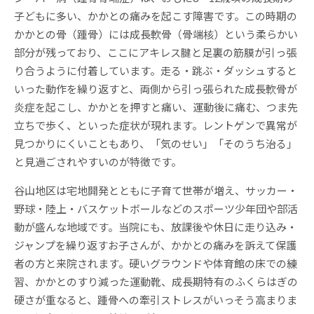
子どもに多い、かかとの痛みを起こす障害です。この時期の
かかとの骨（踵骨）には成長軟骨（骨端核）という柔らかい
部分が残っており、ここにアキレス腱と足裏の筋膜が引っ張
り合うように付着しています。走る・跳ぶ・ダッシュすると
いった動作を繰り返すと、両側から引っ張られた成長軟骨が
炎症を起こし、かかとを押すと痛い、運動後に痛む、つま先
立ちで歩く、といった症状が現れます。レントゲンで異常が
見つかりにくいこともあり、「気のせい」「そのうち治る」
と見過ごされやすいのが特徴です。
谷山地区は宅地開発とともに子育て世帯が増え、サッカー・
野球・陸上・バスケットボールなどのスポーツ少年団や部活
動が盛んな地域です。当院にも、放課後や休日に走り込み・
ジャンプを繰り返すお子さんが、かかとの痛みを訴えて保護
者の方と来院されます。硬いグラウンドや体育館の床での練
習、かかとのすり減った運動靴、成長期特有のふくらはぎの
硬さが重なると、踵骨への牽引ストレスがいっそう高まりま