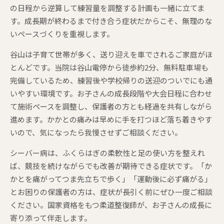
の日程から逆算して練習量を調整する計画も一緒に立てま
す。成長期が終わるまで付き合う症状だからこそ、無理のな
いペースづくりを重視します。
谷山は子育て世帯が多く、送り迎えを車でされるご家庭がほ
とんどです。当院は谷山電停から徒歩約2分、無料駐車場も
完備しているため、練習後や学校帰りの送迎のついでにも通
いやすい環境です。お子さんの成長段階や大会日程に合わせ
て施術ペースを調整し、保護者の方とも経過を共有しながら
進めます。かかとの痛みは早めに手を打つほど落ち着きやす
いので、気になったら我慢させずご相談ください。
シーバー病は、ふくらはぎの柔軟性と足の使い方を整えれ
ば、競技を続けながらでも改善が期待できる症状です。「か
かとを痛がってつま先立ちで歩く」「運動後に必ず痛がる」
とお困りの保護者の方は、症状が長引く前にぜひ一度ご相談
ください。国家資格をもつ柔道整復師が、お子さんの成長に
寄り添って伴走します。