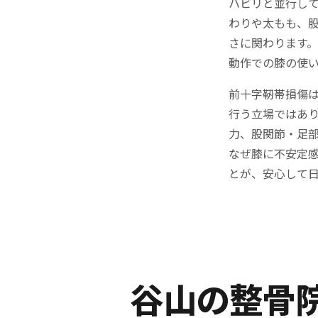
ハビリと並行し
わりや太もも、
さに関わります
動作での膝の使
前十字靭帯損傷
行う立場ではあ
力、股関節・足
なぜ膝に不安定
とが、安心して
谷山の整骨