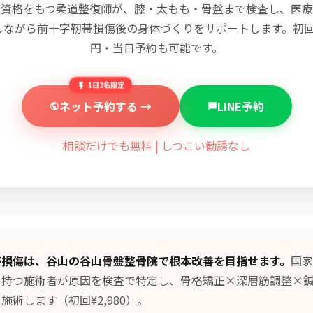
家資格をもつ柔道整復師が、膝・太もも・骨盤まで検査し、医療
しながら前十字靭帯損傷後の身体づくりをサポートします。初回2,
円・当日予約も可能です。
1日2名限定
ネット予約する →
LINE予約
相談だけでも無料 | しつこい勧誘なし
帯損傷は、谷山の谷山骨盤整骨院で根本改善を目指せます。
国家
を持つ施術者が原因を検査で特定し、
骨格矯正×深層筋調整×
施術します（初回¥2,980）。