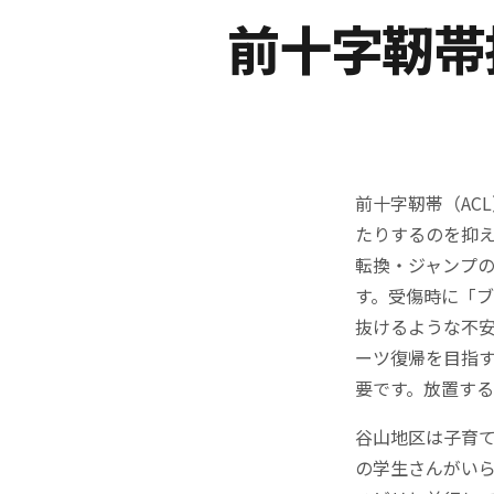
前十字靭帯
前十字靭帯（AC
たりするのを抑
転換・ジャンプ
す。受傷時に「
抜けるような不
ーツ復帰を目指
要です。放置す
谷山地区は子育
の学生さんがい