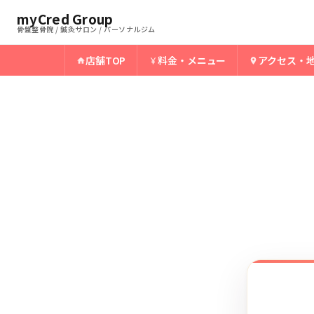
ホーム
谷山骨盤整骨院
myCred Group
›
›
谷山の前十字靭帯損傷
骨盤整骨院 / 鍼灸サロン / パーソナルジム
店舗TOP
料金・メニュー
アクセス・