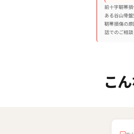
前十字靭帯損
ある谷山骨盤
靭帯損傷の原
話でのご相談
こん