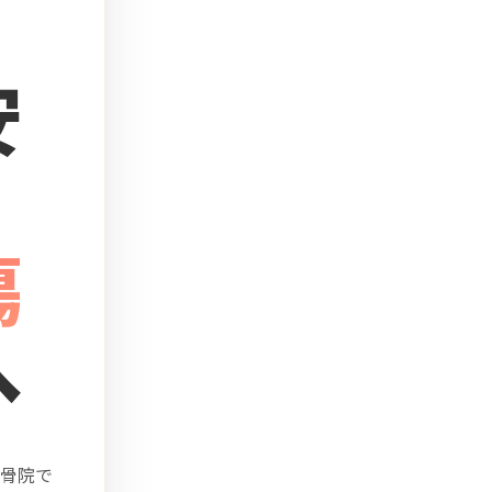
安
傷
へ
骨院で