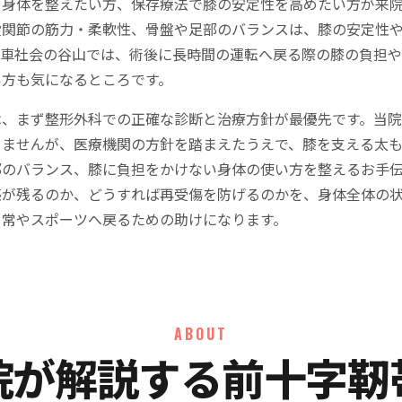
て身体を整えたい方、保存療法で膝の安定性を高めたい方が来
股関節の筋力・柔軟性、骨盤や足部のバランスは、膝の安定性
。車社会の谷山では、術後に長時間の運転へ戻る際の膝の負担
い方も気になるところです。
は、まず整形外科での正確な診断と治療方針が最優先です。当
りませんが、医療機関の方針を踏まえたうえで、膝を支える太
部のバランス、膝に負担をかけない身体の使い方を整えるお手
感が残るのか、どうすれば再受傷を防げるのかを、身体全体の
日常やスポーツへ戻るための助けになります。
ABOUT
院が解説する前十字靭