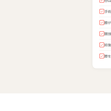
谷
手
膝
競
術
膝