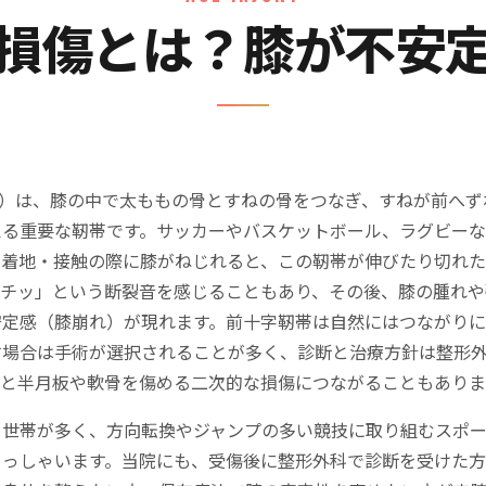
損傷とは？膝が不安
L）は、膝の中で太ももの骨とすねの骨をつなぎ、すねが前へ
える重要な靭帯です。サッカーやバスケットボール、ラグビーな
の着地・接触の際に膝がねじれると、この靭帯が伸びたり切れ
ブチッ」という断裂音を感じることもあり、その後、膝の腫れや
安定感（膝崩れ）が現れます。前十字靭帯は自然にはつながり
す場合は手術が選択されることが多く、診断と治療方針は整形
ると半月板や軟骨を傷める二次的な損傷につながることもありま
て世帯が多く、方向転換やジャンプの多い競技に取り組むスポ
らっしゃいます。当院にも、受傷後に整形外科で診断を受けた