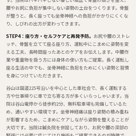
腰やお尻に負担が集中しない姿勢の土台をつくります。骨盤
が整うと、長く座っても坐骨神経への負担がかかりにくくな
り、しびれの出方が変わってきます。
STEP4：座り方・セルフケアと再発予防。
お尻や腰のストレ
ッチ、骨盤を立てて座る座り方、運転中にこまめに姿勢を変
える工夫、長時間座ったあとのケアをお伝えします。中腰作
業や重量物を扱う方には身体の使い方もご提案。長く運転し
座る生活の中でも、坐骨神経に負担をためにくい姿勢と習慣
を身につけていただきます。
谷山は国道225号沿いを中心とした車社会で、長く運転する
方や仕事帰りに車で立ち寄る方が多くいらっしゃいます。当
院は谷山電停から徒歩約2分、無料駐車場も完備しているた
め、通いやすい環境です。坐骨神経痛は座り姿勢の積み重ね
が影響するため、こまめにケアしながら姿勢を整えることが
大切です。当院は鍼灸院を併設しており、お尻や腰の深部の
緊張には必要に応じてはり施術もご提案できるのが特徴で