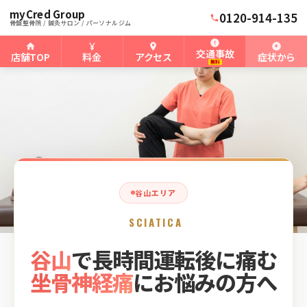
myCred Group
ホーム
谷山骨盤整骨院
›
›
谷山の坐骨神経痛
0120-914-135
骨盤整骨院 / 鍼灸サロン / パーソナルジム
交通事故
店舗TOP
料金
アクセス
症状から
無料
谷山エリア
SCIATICA
谷山
で長時間運転後に痛む
坐骨神経痛
にお悩みの方へ