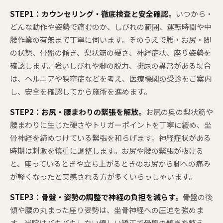
STEP1：カウンセリング・徹底検査と安全確認。
いつから・
どんな動作や姿勢で痛むのか、しびれの範囲、運転時間や中
腰作業の有無まで丁寧に伺います。そのうえで腰・お尻・脚
の状態、骨盤の傾き、梨状筋の硬さ、神経症状、座り姿勢を
確認します。強いしびれや脚の脱力、排尿の異常がある場合
は、ヘルニアや狭窄症などを考え、医療機関の受診をご案内
し、安全を確認してから施術を進めます。
STEP2：お尻・腰まわりの緊張を解放。
お尻の奥の梨状筋や
腰まわりに生じた硬さやトリガーポイントを丁寧に緩め、坐
骨神経を締めつけている緊張を和らげます。神経症状がある
時期は刺激を慎重に調整します。お尻や腰の緊張が抜ける
と、座っているときや立ち上がるときのお尻から脚への痛み
が軽くなったと実感される方が多くいらっしゃいます。
STEP3：骨盤・姿勢の調整で神経の負担を減らす。
骨盤の後
傾や腰の丸まった座り姿勢は、坐骨神経への圧迫を強めま
す。当院はバキバキしない優しい矯正で骨盤の傾きを整え、