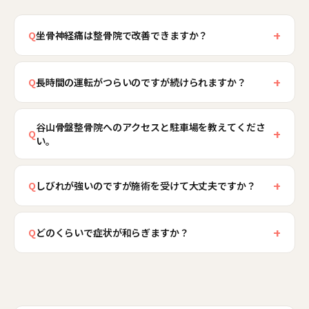
+
Q
坐骨神経痛は整骨院で改善できますか？
坐骨神経痛は症状の呼び名で、背景に椎間板ヘル
+
ニアや脊柱管狭窄症、お尻の筋肉による圧迫など
Q
長時間の運転がつらいのですが続けられますか？
さまざまな原因があります。当院ではまず検査で
はい、谷山は車社会で長く運転する方が多く、運
状態を確認し、強いしびれや脚の脱力、排尿の異
谷山骨盤整骨院へのアクセスと駐車場を教えてくださ
転を続けながら改善を目指す方も来院されていま
+
Q
常など重い神経症状がある場合は速やかに医療機
い。
す。当院では施術でお尻や腰の緊張を減らし骨盤
関の受診をご案内します。そのうえで、症状を強
を整えつつ、運転中に骨盤を立てて座る座り方、
当院は鹿児島市小松原2丁目32-18 ボイスビルAに
めている骨盤の傾きやお尻・腰の緊張、座り姿勢
こまめに姿勢を変える工夫、長時間座ったあとの
+
あり、鹿児島市電の終点・谷山電停から徒歩約2
Q
しびれが強いのですが施術を受けて大丈夫ですか？
を整え、神経への負担を減らす身体づくりでサポ
ストレッチをお伝えします。運転を完全にやめる
分、JR谷山駅からは徒歩約8分です。無料駐車場を
ートします。まずはご相談ください。
軽度から中等度のしびれであれば、お尻や腰の緊
のが難しい方でも、坐骨神経への負担を減らす方
ご用意しているため、お仕事帰りや運転のついで
+
張を緩め骨盤を整えることで軽減を目指せます。
Q
どのくらいで症状が和らぎますか？
法を一緒に考えますので、運転時間や姿勢を教え
にお車でお越しいただけ、駐車場から院までの距
ただし、脚の力が入らない、両脚にしびれがあ
てください。
離も短く通いやすい立地です。国道225号沿いから
症状の背景や生活での座り時間によって差があり
る、排尿の異常があるといった場合は、ヘルニア
もアクセスしやすい場所です。道順が不安な方は
ますが、痛みやしびれが強い時期は間隔を詰めて
や狭窄症などで神経が強く圧迫されている可能性
お電話（0120-914-135）でご案内します。
ケアし、落ち着いてきたら姿勢づくりと再発予防
があり、医療機関での検査が必要です。当院では