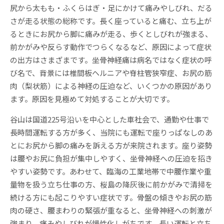
尻から太もも・ふくらはぎ・足にかけて痛みやしびれ、だる
さが走る状態の総称です。長く座っていると痛む、立ち上が
るときにお尻から脚に痛みが走る、歩くとしびれが強まる、
前かがみや反らす動作でつらくなるなど、原因によって症状
の出方はさまざまです。坐骨神経痛は病名ではなく症状の呼
び名で、背景には椎間板ヘルニアや脊柱管狭窄症、お尻の筋
肉（梨状筋）による神経の圧迫など、いくつかの原因があり
ます。原因を見極めて対処することが大切です。
谷山は国道225号沿いを中心とした車社会で、通勤や仕事で
長時間運転する方が多く、当院にも運転で座りっぱなしのあ
とにお尻から脚の痛みを訴える方が来院されます。座り姿勢
は腰やお尻に負担が集中しやすく、坐骨神経への圧迫を招き
やすい姿勢です。あわせて、臨海の工業地帯で中腰作業や重
量物を扱う立ち仕事の方、桜島の降灰後に前かがみで清掃を
続ける方にも起こりやすい症状です。骨盤の傾きやお尻の筋
肉の硬さ、腰まわりの緊張が重なると、坐骨神経への刺激が
強まり、痛みやしびれが慢性化しがちです。長い運転と立ち