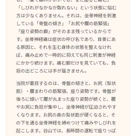
「しびれがなかなか取れない」という状態に悩む
方は少なくありません。それは、坐骨神経を刺激
している「骨盤の傾き」「お尻や腰の筋緊張」
「座り姿勢の癖」がそのまま残っているからで
す。坐骨神経痛は症状の呼び名であり、背景にあ
る原因と、それを生む身体の状態を整えなけれ
ば、痛み止めで一時的に抑えても同じ刺激が神経
にかかり続けます。痛む脚だけを見ていても、負
担の出どころには手が届きません。
当院が着目するのは、骨盤の傾きと、お尻（梨状
筋）・腰まわりの筋緊張、座り姿勢です。骨盤が
後ろに傾いて腰が丸まった座り姿勢が続くと、腰
やお尻に負担が集中し、坐骨神経が圧迫されやす
くなります。お尻の奥の梨状筋が硬くなると、そ
の下を通る坐骨神経を締めつけて痛みやしびれを
起こします。谷山では、長時間の運転で座りっぱ