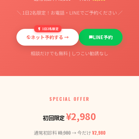
＼ 1日2名限定！お電話・LINEでご予約ください ／
1日2名限定
ネット予約する →
LINE予約
相談だけでも無料 | しつこい勧誘なし
SPECIAL OFFER
¥2,980
初回限定
¥8,980
¥2,980
通常初診料
→ 今だけ