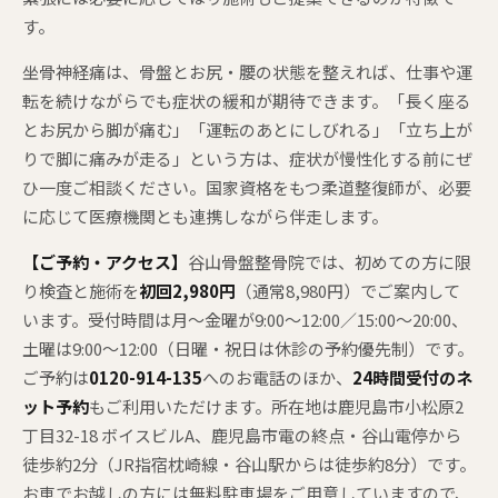
す。
坐骨神経痛は、骨盤とお尻・腰の状態を整えれば、仕事や運
転を続けながらでも症状の緩和が期待できます。「長く座る
とお尻から脚が痛む」「運転のあとにしびれる」「立ち上が
りで脚に痛みが走る」という方は、症状が慢性化する前にぜ
ひ一度ご相談ください。国家資格をもつ柔道整復師が、必要
に応じて医療機関とも連携しながら伴走します。
【ご予約・アクセス】
谷山骨盤整骨院では、初めての方に限
り検査と施術を
初回2,980円
（通常8,980円）でご案内して
います。受付時間は月〜金曜が9:00〜12:00／15:00〜20:00、
土曜は9:00〜12:00（日曜・祝日は休診の予約優先制）です。
ご予約は
0120-914-135
へのお電話のほか、
24時間受付のネ
ット予約
もご利用いただけます。所在地は鹿児島市小松原2
丁目32-18 ボイスビルA、鹿児島市電の終点・谷山電停から
徒歩約2分（JR指宿枕崎線・谷山駅からは徒歩約8分）です。
お車でお越しの方には無料駐車場をご用意していますので、