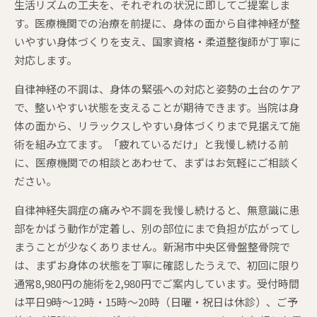
生活リズムの工夫を、それぞれの状況に即してご提案しま
す。医療機関での治療を前提に、身体の面から自律神経が整
いやすい身体づくりを支え、国家資格・柔道整復師が丁寧に
対応します。
自律神経の不調は、身体の緊張への対応と姿勢の土台のケア
で、整いやすい状態を支えることが期待できます。当院は身
体の面から、リラックスしやすい身体づくりまで見据えて施
術を組み立てます。「疲れているだけ」と我慢し続ける前
に、医療機関での相談とあわせて、まずはお気軽にご相談く
ださい。
自律神経失調症の痛みや不調を我慢し続けると、無意識に患
部をかばう動作が定着し、別の部位にまで負担が広がってし
まうことが少なくありません。新潟市中央区骨盤整骨院で
は、まずお身体の状態を丁寧に確認したうえで、初回に限り
通常8,980円の施術を2,980円でご案内しています。受付時間
は平日9時〜12時・15時〜20時（日曜・祝日は休診）、ご予