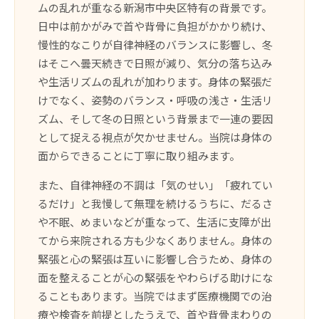
ムの乱れが重なる新潟市中央区特有の背景です。
日中は前かがみで首や背骨に負担がかかり続け、
慢性的なこりが自律神経のバランスに影響し、冬
はそこへ曇天続きで日照が減り、気分の落ち込み
や生活リズムの乱れが加わります。身体の緊張だ
けでなく、姿勢のバランス・呼吸の浅さ・生活リ
ズム、そして冬の日照という背景まで一連の要因
として捉える視点が欠かせません。当院は身体の
面からできることに丁寧に取り組みます。
また、自律神経の不調は「気のせい」「疲れてい
るだけ」と我慢して無理を続けるうちに、だるさ
や不眠、めまいなどが重なって、生活に支障が出
てから来院される方も少なくありません。身体の
緊張と心の緊張は互いに影響し合うため、身体の
面を整えることが心の緊張をやわらげる助けにな
ることもあります。当院ではまず医療機関での治
療や検査を前提としたうえで、首や背骨まわりの