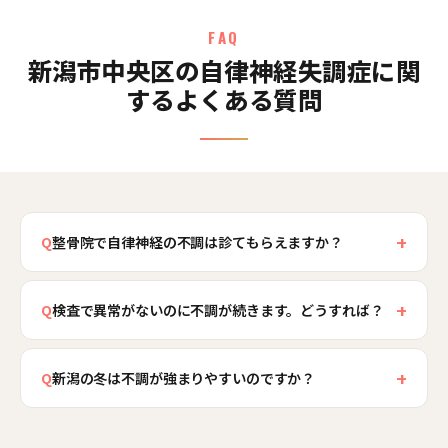
FAQ
新潟市中央区の自律神経失調症に関
するよくある質問
+
Q
整骨院で自律神経の不調は診てもらえますか？
当院は自律神経失調症そのものを治療するもので
+
はなく、まず医療機関での治療や検査を前提とし
Q
検査で異常がないのに不調が続きます。どうすれば？
ています。そのうえで、背骨に沿って走る自律神
検査で明らかな異常が見つからないのに不調が続
経に影響しうる首や背骨まわりの緊張、姿勢の崩
+
くのは、自律神経のバランスの乱れによくみられ
Q
新潟の冬は不調が強まりやすいのですか？
れといった身体の面を整え、リラックスしやすい
る特徴です。ストレスや生活リズムに加え、首・
状態づくりをサポートします。新潟市中央区骨盤
新潟市中央区を含む日本海側は、冬に曇天が続き
背骨まわりの緊張や姿勢の崩れが影響しているこ
整骨院では、身体の面からできることに丁寧に取
日照時間が短くなるため、気分が沈みやすく生活