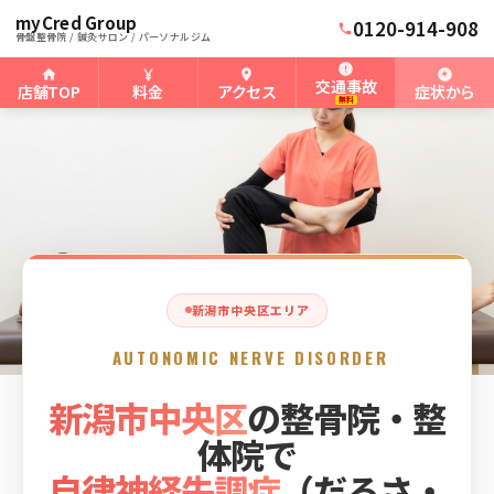
myCred Group
ホーム
新潟市中央区骨盤整骨院
›
›
新潟市中央区の自律神経失調症
0120-914-908
骨盤整骨院 / 鍼灸サロン / パーソナルジム
交通事故
店舗TOP
料金
アクセス
症状から
無料
新潟市中央区エリア
AUTONOMIC NERVE DISORDER
新潟市中央区
の整骨院・整
体院で
自律神経失調症
（だるさ・