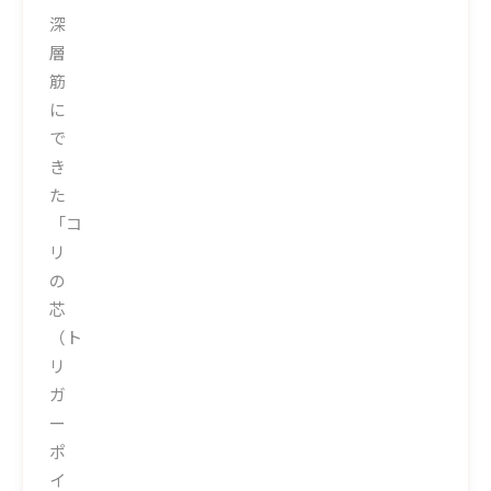
深
層
筋
に
で
き
た
「コ
リ
の
芯
（ト
リ
ガ
ー
ポ
イ