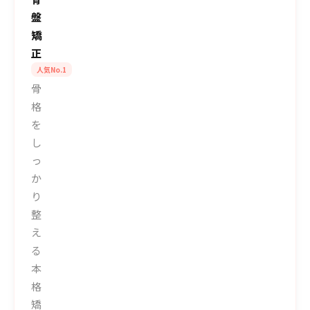
盤
矯
正
人気No.1
骨
格
を
し
っ
か
り
整
え
る
本
格
矯