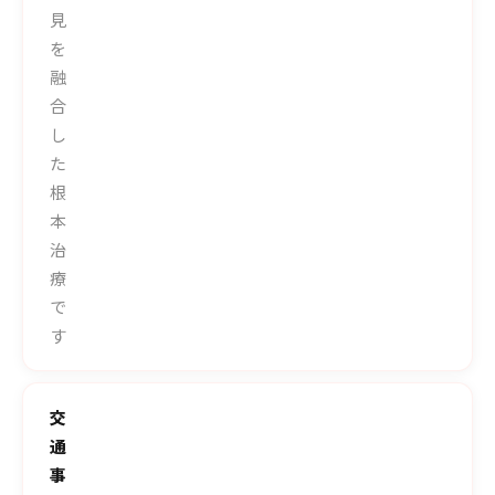
見
を
融
合
し
た
根
本
治
療
で
す
交
通
事