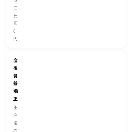
窓
口
負
担
0
円
産
後
骨
盤
矯
正
出
産
後
の