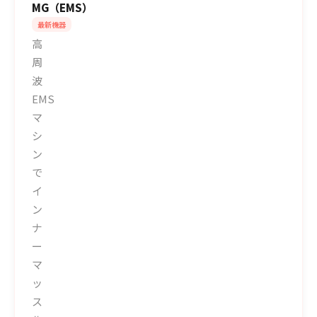
MG（EMS）
最新機器
高
周
波
EMS
マ
シ
ン
で
イ
ン
ナ
ー
マ
ッ
ス