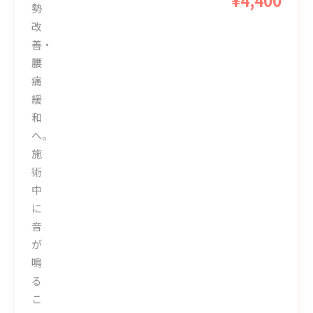
勢
改
善・
腰
痛
緩
和
へ。
施
術
中
に
音
が
鳴
る
こ