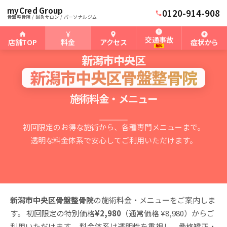
myCred Group
0120-914-908
骨盤整骨院 / 鍼灸サロン / パーソナルジム
交通事故
店舗TOP
料金
アクセス
症状から
PRICING & MENU
無料
新潟市中央区
新潟市中央区骨盤整骨院
施術料金・メニュー
初回限定のお得な施術から、各種専門メニューまで。
透明な料金体系で安心してご利用いただけます。
新潟市中央区骨盤整骨院
の施術料金・メニューをご案内しま
す。 初回限定の特別価格
¥2,980
（通常価格 ¥8,980）からご
利用いただけます。 料金体系は透明性を重視し、骨格矯正・