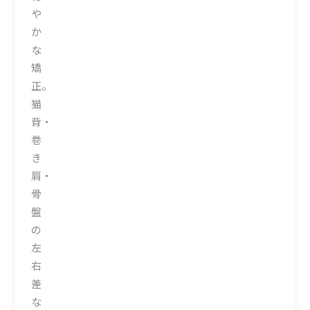
や
か
な
矯
正。
猫
背・
巻
き
肩・
骨
盤
の
左
右
差
な