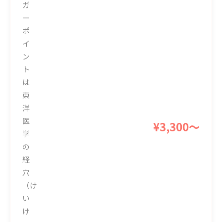
ガ
ー
ポ
イ
ン
ト
は
東
洋
医
¥3,300〜
学
の
経
穴
（け
い
け