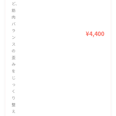
ど、
筋
肉
バ
ラ
¥4,400
ン
ス
の
歪
み
を
じ
っ
く
り
整
え