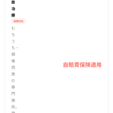
故
治
療
保険対応
む
ち
う
ち・
頸
椎
自賠責保険適用
捻
挫
の
専
門
施
術。