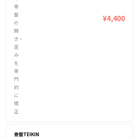
骨
盤
¥4,400
の
開
き・
歪
み
を
専
門
的
に
矯
正
骨盤TEIKIN