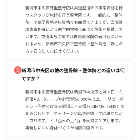
新潟市中央区骨盤整骨院は柔道整復師の国家資格を持
つスタッフが施術を行う整骨院です。一般的に「整体
院」は民間資格や無資格でも開業できますが、当院は
国家資格者による医学的根拠に基づく施術を提供して
います。交通事故治療では自賠責保険の適用も受けら
れるため、新潟市中央区で整骨院・整体院をお探しの
方は安心してお任せください。
Q
新潟市中央区の他の整骨院・整体院との違いは何
ですか？
新潟市中央区骨盤整骨院は新潟市中央区地域で口コミ
評価4.9、グループ施術実績50,000件以上。トリガーポ
イント治療×背骨骨盤矯正×骨盤TEIKIN MG（EMS）の
組み合わせで、マッサージや単発の矯正では届かない
「コリの芯」と「歪みの土台」を同時にケアします。
再発しにくい身体づくりが当院の強みです。