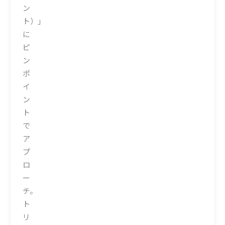
ン
ト）」
に
ピ
ン
ポ
イ
ン
ト
で
ア
プ
ロ
ー
チ。
ト
リ