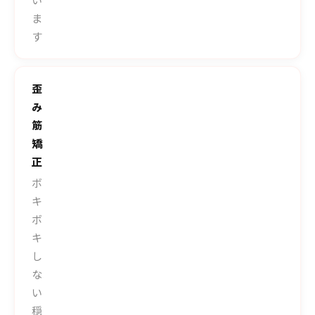
ま
す
歪
み
筋
矯
正
ボ
キ
ボ
キ
し
な
い
穏