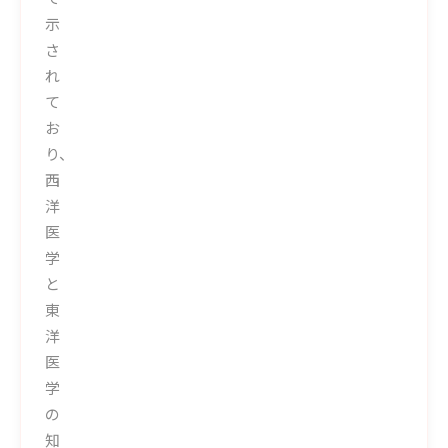
示
さ
れ
て
お
り、
西
洋
医
学
と
東
洋
医
学
の
知