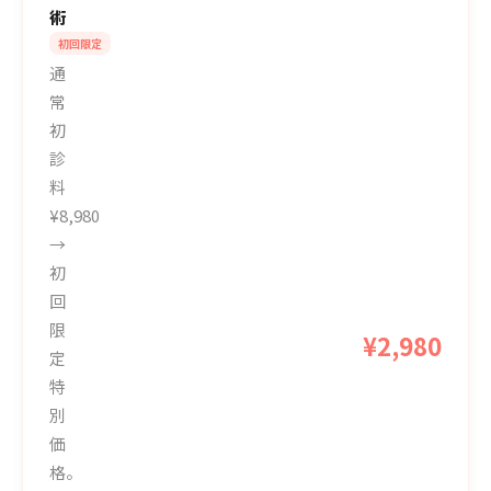
術
初回限定
通
常
初
診
料
¥8,980
→
初
回
限
¥2,980
定
特
別
価
格。