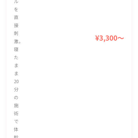
ル
を
直
接
刺
¥3,300〜
激。
寝
た
ま
ま
20
分
の
施
術
で
体
幹