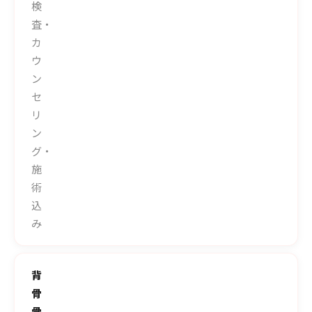
検
査・
カ
ウ
ン
セ
リ
ン
グ・
施
術
込
み
背
骨
骨