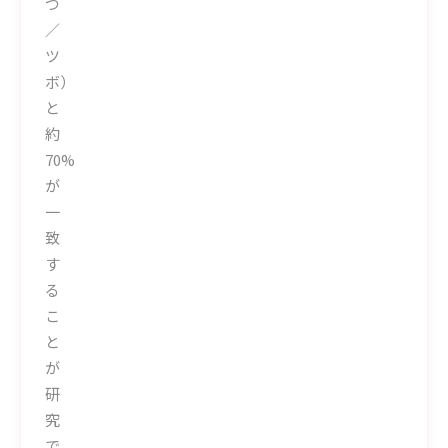
つ
／
ツ
ボ）
と
約
70%
が
一
致
す
る
こ
と
が
研
究
で