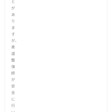
と
が
あ
り
ま
す
が、
柔
道
整
復
師
が
安
全
に
行
い