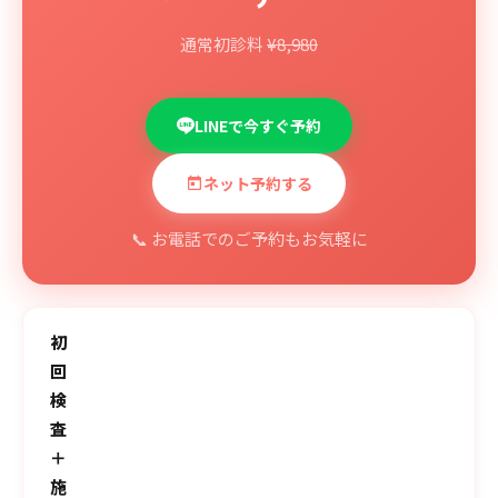
通常初診料
¥8,980
LINEで今すぐ予約
ネット予約する
📞 お電話でのご予約もお気軽に
初
回
検
査
＋
施