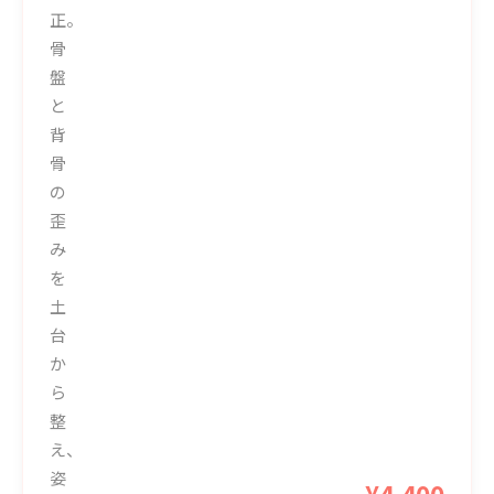
正。
骨
盤
と
背
骨
の
歪
み
を
土
台
か
ら
整
え、
姿
¥4,400