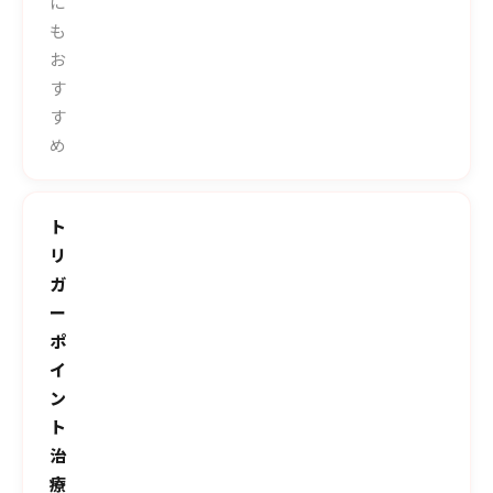
に
も
お
す
す
め
ト
リ
ガ
ー
ポ
イ
ン
ト
治
療