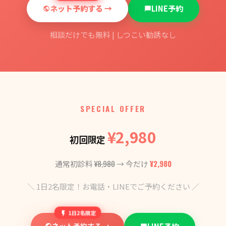
ネット予約する →
LINE予約
相談だけでも無料 | しつこい勧誘なし
SPECIAL OFFER
¥2,980
初回限定
¥8,980
¥2,980
通常初診料
→ 今だけ
＼ 1日2名限定！お電話・LINEでご予約ください ／
1日2名限定
ネット予約する →