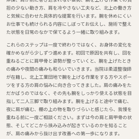
担の少ない動き方、肩を冷やさない工夫など、北上の働き方
と気候に合わせた具体的な提案を行います。腕を休めにくい
お仕事でも続けられる内容にしぼってお伝えし、施術で整え
た状態を日常のなかで保てるよう一緒に取り組みます。
これらのステップは一度で終わりではなく、お身体の変化を
確かめながら少しずつ進めます。初回で原因を共有し、回を
重ねるごとに肩甲骨と姿勢が整っていくと、腕を上げたとき
の痛みや夜間の痛みも和らいでいきます。当院は柔道整復師
が在籍し、北上工業団地で腕を上げる作業をする方やスポー
ツをする方の肩の悩みに向き合ってきました。肩の痛みをた
だかばうのではなく、その先も腕をしっかり使える状態を目
指して二人三脚で取り組みます。腕を上げると途中で痛む、
夜に肩が痛む、棚の上の物を取りづらいと感じたら、我慢を
重ねる前に一度ご相談ください。まずは今の肩と肩甲骨の状
態、そしてどこから挟み込みが起きているのかを知ること
が、肩の痛みから抜け出す改善への第一歩になります。