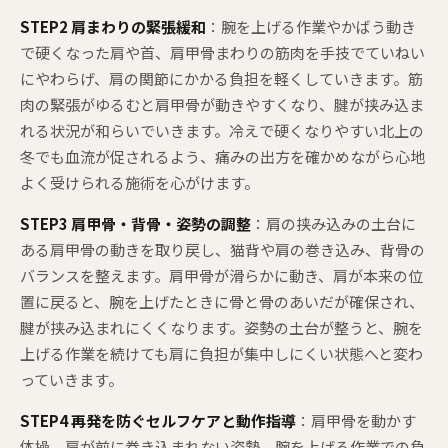
STEP2 肩まわりの緊張緩和
：腕を上げる作業やかばう動き
で硬くなった肩や首、肩甲骨まわりの筋肉を手技でていねい
にやわらげ、肩の関節にかかる負担を軽くしていきます。筋
肉の緊張がゆるむと肩甲骨が動きやすくなり、腱が挟み込ま
れる状況が和らいでいきます。冷えで硬くなりやすい北上の
冬でも血流が促されるよう、痛みの出方を確かめながら心地
よく受けられる施術を心がけます。
STEP3 肩甲骨・背骨・姿勢の調整
：肩の挟み込みの土台に
ある肩甲骨の動きを取り戻し、猫背や肩の巻き込み、背骨の
バランスを整えます。肩甲骨が滑らかに動き、肩が本来の位
置に戻ると、腕を上げたときに骨と骨のあいだが確保され、
腱が挟み込まれにくくなります。姿勢の土台が整うと、腕を
上げる作業を続けても肩に負担が集中しにくい状態へと変わ
っていきます。
STEP4 再発を防ぐセルフケアと動作指導
：肩甲骨を動かす
体操、肩が前に巻き込まれない姿勢、腕を上げる作業での負