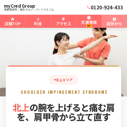
myCred Group
ホーム
北上骨盤整骨院
›
›
北上の肩インピンジメント症候群
0120-924-433
骨盤整骨院 / 鍼灸サロン / パーソナルジム
交通事故
店舗TOP
料金
アクセス
症状から
無料
北上エリア
SHOULDER IMPINGEMENT SYNDROME
北上
の腕を上げると痛む肩
を、肩甲骨から立て直す