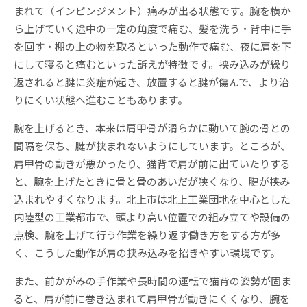
まれて（インピンジメント）痛みが出る状態です。腕を横か
ら上げていく途中の一定の角度で痛む、髪を洗う・背中に手
を回す・棚の上の物を取るといった動作で痛む、夜に肩を下
にして寝ると痛むといった訴えが特徴です。挟み込みが繰り
返されると腱に炎症が起き、放置すると腱が傷んで、より治
りにくい状態へ進むこともあります。
腕を上げるとき、本来は肩甲骨が滑らかに動いて腕の骨との
間隔を保ち、腱が挟まれないようにしています。ところが、
肩甲骨の動きが悪かったり、猫背で肩が前に出ていたりする
と、腕を上げたときに骨と骨のあいだが狭くなり、腱が挟み
込まれやすくなります。北上市は北上工業団地を中心とした
内陸型の工業都市で、頭より高い位置での組み立てや設備の
点検、腕を上げて行う作業を繰り返す働き方をする方が多
く、こうした動作が肩の挟み込みを招きやすい環境です。
また、前かがみの手作業や長時間の運転で猫背の姿勢が固ま
ると、肩が前に巻き込まれて肩甲骨が動きにくくなり、腕を