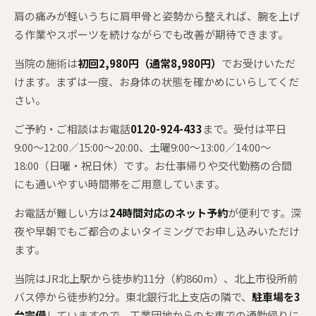
肩の痛みが軽いうちに肩甲骨と姿勢から整えれば、腕を上げ
る作業やスポーツを続けながらでも改善が期待できます。
当院の施術は
初回2,980円（通常8,980円）
でお受けいただ
けます。まずは一度、お身体の状態を確かめにいらしてくだ
さい。
ご予約・ご相談はお電話
0120-924-433
まで。受付は平日
9:00〜12:00／15:00〜20:00、土曜9:00〜13:00／14:00〜
18:00（日曜・祝日休）です。お仕事帰りや交代勤務の合間
にも通いやすい時間帯をご用意しています。
お電話が難しい方は
24時間対応のネット予約
が便利です。深
夜や早朝でもご都合のよいタイミングでお申し込みいただけ
ます。
当院はJR北上駅から徒歩約11分（約860m）、北上市役所前
バス停から徒歩約2分。東北銀行北上支店の隣で、
駐車場を3
台完備
していますので、工業団地からのお車での通勤帰りに