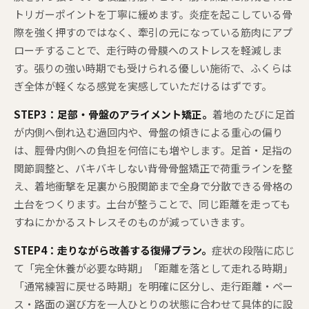
トリガーポイントを丁寧に緩めます。炎症を起こしている骨
際を強く押すのではなく、牽引の元になっている筋肉にアプ
ローチすることで、走行時の骨膜へのストレスを軽減しま
す。張りの強い時期でも受けられる優しい施術で、ふくらは
ぎ全体が軽くなる感覚を実感していただけるはずです。
STEP3：足部・骨盤のアライメント矯正。
着地のたびに足首
が内側へ倒れ込む過回内や、骨盤の傾きによる重心の偏り
は、脛骨内側への負担を何倍にも増やします。足首・足指の
関節調整と、バキバキしない背骨骨盤矯正で荷重ラインを整
え、着地衝撃を足裏から股関節まで全身で分散できる骨格の
土台をつくります。土台が整うことで、同じ距離を走っても
すねにかかるストレスそのものが減っていきます。
STEP4：走りながら改善する復帰プラン。
症状の段階に応じ
て「完全休養が必要な時期」「距離を落として走れる時期」
「通常練習に戻せる時期」を明確に区分し、走行距離・ペー
ス・路面の選び方を一人ひとりの状態に合わせて具体的に設