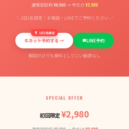
¥8,980
¥2,980
通常初診料
→ 今だけ
＼ 1日2名限定！お電話・LINEでご予約ください ／
1日2名限定
ネット予約する →
LINE予約
相談だけでも無料 | しつこい勧誘なし
SPECIAL OFFER
¥2,980
初回限定
¥8,980
¥2,980