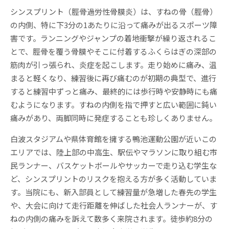
シンスプリント（脛骨過労性骨膜炎）は、すねの骨（脛骨）
の内側、特に下3分の1あたりに沿って痛みが出るスポーツ障
害です。ランニングやジャンプの着地衝撃が繰り返されるこ
とで、脛骨を覆う骨膜やそこに付着するふくらはぎの深部の
筋肉が引っ張られ、炎症を起こします。走り始めに痛み、温
まると軽くなり、練習後に再び痛むのが初期の典型で、進行
すると練習中ずっと痛み、最終的には歩行時や安静時にも痛
むようになります。すねの内側を指で押すと広い範囲に鈍い
痛みがあり、両脚同時に発症することも珍しくありません。
白波スタジアムや県体育館を擁する鴨池運動公園が近いこの
エリアでは、陸上部の中高生、駅伝やマラソンに取り組む市
民ランナー、バスケットボールやサッカーで走り込む学生な
ど、シンスプリントのリスクを抱える方が多く活動していま
す。当院にも、新入部員として練習量が急増した春先の学生
や、大会に向けて走行距離を伸ばした社会人ランナーが、す
ねの内側の痛みを訴えて数多く来院されます。徒歩約8分の