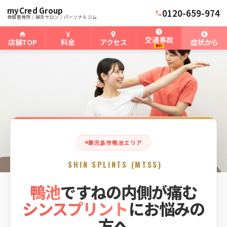
myCred Group
ホーム
鴨池骨盤整骨院
›
›
鹿児島市鴨池のシンスプリント
0120-659-974
骨盤整骨院 / 鍼灸サロン / パーソナルジム
交通事故
店舗TOP
料金
アクセス
症状から
無料
鹿児島市鴨池エリア
SHIN SPLINTS (MTSS)
鴨池
ですねの内側が痛む
シンスプリント
にお悩みの
方へ