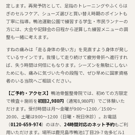
定します。再発予防として、足指のトレーニングやふくらは
ぎのセルフケア、シューズ選びと買い替え時期のポイントも
丁寧に指導。鴨池運動公園で練習する学生・市民ランナーの
方には、大会や記録会の日程から逆算した練習メニューの調
整も一緒に考えます。
すねの痛みは「走る身体の使い方」を見直すよう身体が発し
ているサインです。我慢して走り続けて疲労骨折へ進行すれ
ば、失う時間は何倍にもなります。シーズンを無駄にしない
ためにも、痛みに気づいた今の段階で、ぜひ早めに国家資格
者のいる当院へご相談ください。
【ご予約・アクセス】
鴨池骨盤整骨院では、初めての方限定
で検査＋施術を
初回2,980円
（通常8,980円）でご体験いた
だけます。受付時間は月〜金曜が9:00〜12:00／15:00〜
20:00、土曜は9:00〜12:00（日曜・祝日休診）。お電話
（
0120-659-974
）のほか、
24時間対応のネット予約
もご利
用いただけます。場所は鹿児島市鴨池1丁目29-7 佐多ビル1