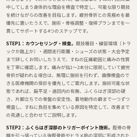
中してしまう身体的な理由を検査で特定し、可能な限り競技
を続けながらの改善を目指します。疲労骨折との見極めを最
優先に置いたうえで、施術・骨格調整・復帰プランまでを一
貫してサポートする4つのステップです。
STEP1：カウンセリング・検査。
競技種目・練習環境（トラ
ックか路上か）・週間走行距離・シューズの状態・大会予定
まで詳しくお伺いしたうえで、すねの圧痛範囲と痛みの性質
を丁寧に確認します。痛みが指1〜2本分に限局していて疲労
骨折が疑われる場合は、無理に施術を行わず、画像検査ので
きる医療機関の受診を優先してご案内します。施術可能な状
態であれば、扁平足・過回内の有無、ふくらはぎ深部の硬
さ、片脚立ちでの骨盤の安定性、着地動作の癖まで一つずつ
検査し、すねに負担を集めている原因を特定して、改善まで
の見通しと合わせてご説明します。
STEP2：ふくらはぎ深部のトリガーポイント施術。
脛骨の骨
膜を引っ張っている後脛骨筋やヒラメ筋の深部に形成された