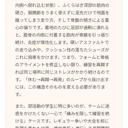
内側へ倒れ込む状態）、ふくらはぎ深部の筋肉の
硬さ、股関節をうまく使えずに足先だけで地面を
蹴ってしまう走り方、そして骨盤の傾きによる重
心の偏りです。着地のたびに足部が過剰に潰れる
と、脛骨の内側に付着する筋肉が骨膜を引っ張り
続け、炎症が慢性化します。硬いアスファルトで
の走り込みや、クッション性の落ちたシューズが
これに拍車をかけます。つまり、フォームと骨格
のアライメントを修正しない限り、練習を再開す
れば同じ場所に同じストレスがかかり続けるので
す。「休む→再開→再発」のループから抜け出す
には、この構造そのものを変える必要がありま
す。
また、部活動の学生に特に多いのが、チームに迷
惑をかけたくない一心で「痛みを隠して練習を続
ける」ケースです。レギュラー争いや大会を前に