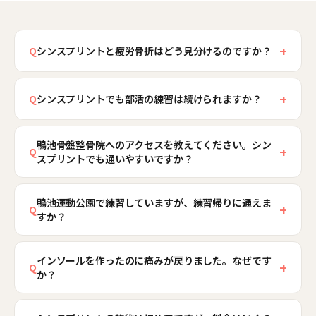
+
Q
シンスプリントと疲労骨折はどう見分けるのですか？
シンスプリントはすねの内側の広い範囲（10cm前
+
後）に沿って痛むのに対し、疲労骨折は指1〜2本
Q
シンスプリントでも部活の練習は続けられますか？
分の狭い範囲に鋭い圧痛が限局し、夜間や安静時
症状の段階によります。走行中も痛みが続く段階
もうずくことが多いのが目安です。ただし自己判
鴨池骨盤整骨院へのアクセスを教えてください。シン
では一時的に走る量を大きく減らす必要がありま
+
Q
断は禁物で、確定にはレントゲンやMRIなどの画
スプリントでも通いやすいですか？
すが、初期であれば距離やペース、路面を調整し
像検査が必要です。当院では検査で疲労骨折が疑
ながら継続できるケースが多くあります。当院で
当院は鹿児島市鴨池1丁目29-7 佐多ビル1階、鹿児
われた場合、無理に施術を行わず速やかに医療機
は検査結果をもとに「今の状態で可能な練習」を
鴨池運動公園で練習していますが、練習帰りに通えま
島市電・鴨池電停から徒歩約3分の場所にありま
+
関をご案内しますので、迷ったらまずご相談くだ
Q
すか？
具体的に提示し、大会日程から逆算した復帰プラ
す。市バス・南国交通バス「鴨池」停留所からも
さい。
ンを立てます。痛みを隠して走り続けると疲労骨
徒歩圏内、鴨池港（垂水フェリー乗り場）からは
はい、通っていただきやすい立地です。当院は鹿
折に進行する恐れがあるため、早めに状態を確認
徒歩・タクシーで約10分です。通勤・通学の動線
インソールを作ったのに痛みが戻りました。なぜです
児島市鴨池1丁目29-7 佐多ビル1階、鴨池電停から
+
Q
か？
しましょう。
上で通いやすく、シンスプリントの症状がつらい
徒歩約3分にあり、鴨池運動公園エリアからも近
方も無理なくお越しいただけます。道順が不安な
く、部活動や陸上教室、社会人チームの練習帰り
インソールは足部のアライメントを補助する有効
方はお電話（0120-659-974）でご案内します。