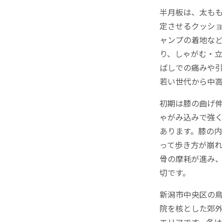
半月板は、太も
定させるクッシ
ャンプの着地な
り、しゃがむ・
ばしでの痛みや
若い世代から中
初期は膝の曲げ
ゃがみ込みで強
あります。膝の
って歩き方が崩
骨の摩耗が進み
切です。
新潟市中央区の
院を核とした郊
エリアです。冬