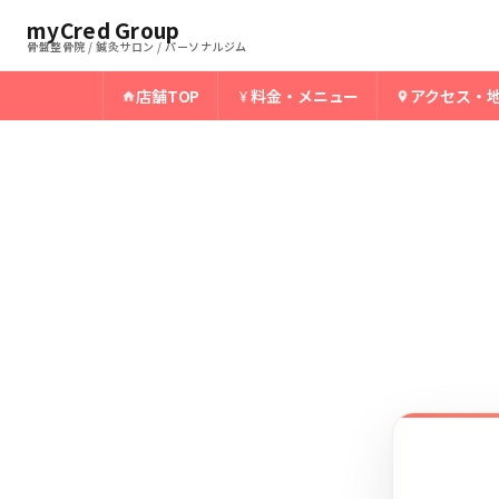
ホーム
新潟市中央区骨盤整骨院
myCred Group
›
›
新潟市中央区の半月板損
骨盤整骨院 / 鍼灸サロン / パーソナルジム
店舗TOP
料金・メニュー
アクセス・