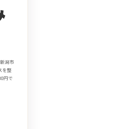
み
新潟市
スを整
0円で