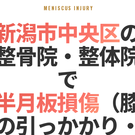
MENISCUS INJURY
新潟市中央区
整骨院・整体
で
半月板損傷
（
の引っかかり