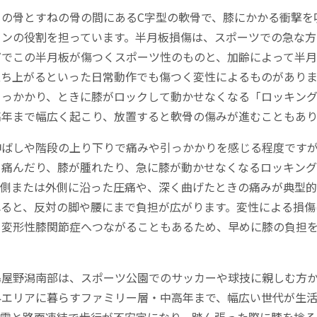
もの骨とすねの骨の間にあるC字型の軟骨で、膝にかかる衝撃を
ョンの役割を担っています。半月板損傷は、スポーツでの急な方
どでこの半月板が傷つくスポーツ性のものと、加齢によって半
立ち上がるといった日常動作でも傷つく変性によるものがありま
引っかかり、ときに膝がロックして動かせなくなる「ロッキング
高年まで幅広く起こり、放置すると軟骨の傷みが進むこともあり
伸ばしや階段の上り下りで痛みや引っかかりを感じる程度です
く痛んだり、膝が腫れたり、急に膝が動かせなくなるロッキン
内側または外側に沿った圧痛や、深く曲げたときの痛みが典型的
れると、反対の脚や腰にまで負担が広がります。変性による損傷
、変形性膝関節症へつながることもあるため、早めに膝の負担
鳥屋野潟南部は、スポーツ公園でのサッカーや球技に親しむ方
外エリアに暮らすファミリー層・中高年まで、幅広い世代が生
は雪と路面凍結で歩行が不安定になり、踏ん張った際に膝を捻る