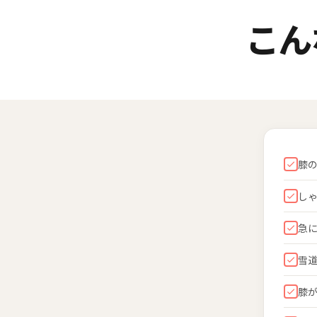
こん
膝
し
急
雪
膝