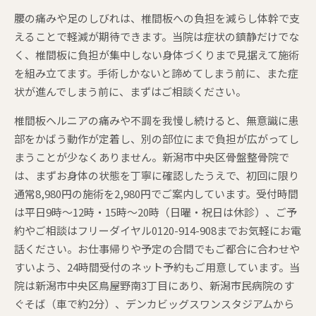
腰の痛みや足のしびれは、椎間板への負担を減らし体幹で支
えることで軽減が期待できます。当院は症状の鎮静だけでな
く、椎間板に負担が集中しない身体づくりまで見据えて施術
を組み立てます。手術しかないと諦めてしまう前に、また症
状が進んでしまう前に、まずはご相談ください。
椎間板ヘルニアの痛みや不調を我慢し続けると、無意識に患
部をかばう動作が定着し、別の部位にまで負担が広がってし
まうことが少なくありません。新潟市中央区骨盤整骨院で
は、まずお身体の状態を丁寧に確認したうえで、初回に限り
通常8,980円の施術を2,980円でご案内しています。受付時間
は平日9時〜12時・15時〜20時（日曜・祝日は休診）、ご予
約やご相談はフリーダイヤル0120-914-908までお気軽にお電
話ください。お仕事帰りや予定の合間でもご都合に合わせや
すいよう、24時間受付のネット予約もご用意しています。当
院は新潟市中央区鳥屋野南3丁目にあり、新潟市民病院のす
ぐそば（車で約2分）、デンカビッグスワンスタジアムから