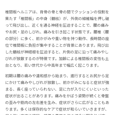
椎間板ヘルニアは、背骨の骨と骨の間でクッションの役割を
果たす「椎間板」の中身（髄核）が、外側の線維輪を押し破
って飛び出し、近くを通る神経を圧迫することで、腰の痛み
やお尻・足のしびれ、痛みを引き起こす状態です。腰椎（腰
の部分）に多く、前かがみや重い物を持つ動作、長時間の座
位で椎間板に負担が集中することが背景にあります。飛び出
した髄核が神経根を圧迫すると、片側の足に沿って痛みやし
びれが放散するのが特徴です。加齢による椎間板の変性も土
台となり、若い世代から中高年まで幅広く起こります。
初期は腰の痛みや違和感から始まり、進行するとお尻から足
にかけて痛みやしびれが放散し、前かがみになると症状が強
まる、長く座っていられない、足に力が入りにくいといった
症状が出ることがあります。痛みをかばう姿勢が続くと骨盤
の歪みや筋肉の左右差を生み、症状がさらに広がることもあ
ります。多くは保存的なケアで症状が和らいでいきますが、