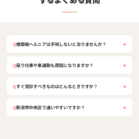
+
Q
椎間板ヘルニアは手術しないと治りませんか？
足の強い麻痺や排尿・排便の異常を伴う場合は手
+
術が必要になることがありますが、多くの椎間板
Q
座り仕事や車通勤も原因になりますか？
ヘルニアは保存的なケアで症状の軽減が期待でき
はい、大きく関係します。新潟市中央区のように
るとされています。手術の要否は医療機関での診
+
デスクワークや車通勤が多い環境では、前かがみ
Q
すぐ受診すべきなのはどんなときですか？
断が必要です。新潟市中央区骨盤整骨院では、医
の座り姿勢や車の振動で椎間板に負担が集中し、
療機関の診断を尊重したうえで、椎間板への負担
足に強い麻痺があって力が入らない、排尿や排便
ヘルニアの下地となります。冬の冷えも症状を強
を減らす施術と体幹づくりを担い、症状の軽減を
+
に異常がある、といった症状を伴う場合は緊急性
Q
新潟市中央区で通いやすいですか？
めます。当院では骨盤・脊柱のバランスと体幹を
目指します。
が高く、速やかに医療機関を受診する必要があり
整え、座り姿勢や運転姿勢、休憩の取り方、冷え
新潟市中央区骨盤整骨院は鳥屋野南3丁目にあり、
ます。当院では問診と検査でこうしたサインを見
対策までお伝えして、日常の中で椎間板への負担
無料駐車場を完備しているため、腰に不安のある
極め、必要な場合は受診を優先してご案内しま
を減らす方法を一緒に考えます。
方もお車での通院がしやすい立地です。新潟市民