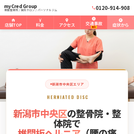
myCred Group
ホーム
新潟市中央区骨盤整骨院
›
›
新潟市中央区の椎間板ヘルニア
0120-914-908
骨盤整骨院 / 鍼灸サロン / パーソナルジム
交通事故
店舗TOP
料金
アクセス
症状から
無料
新潟市中央区エリア
HERNIATED DISC
新潟市中央区
の整骨院・整
体院で
椎間板ヘルニア
（腰の痛