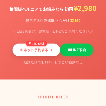
¥2,980
椎間板ヘルニアでお悩みなら 初回
¥8,980
¥2,980
通常初診料
→ 今だけ
＼ 1日2名限定！お電話・LINEでご予約ください ／
1日2名限定
ネット予約する →
LINE予約
相談だけでも無料 | しつこい勧誘なし
SPECIAL OFFER