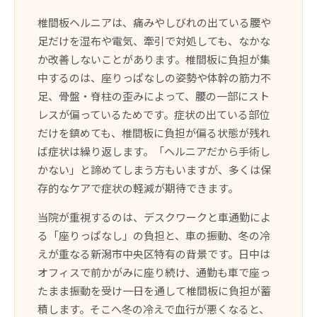
椎間板ヘルニアは、痛みやしびれの出ている腰や
足だけを湿布や電気、牽引で対処しても、なかな
か改善しないことがあります。椎間板に負担が集
中するのは、座りっぱなしの姿勢や体幹の筋力不
足、骨盤・脊柱の歪みによって、腰の一部にスト
レスが偏っているためです。症状の出ている部位
だけを鎮めても、椎間板に負担が偏る状態が残れ
ば症状は繰り返します。「ヘルニアだから手術し
かない」と諦めてしまう方もいますが、多くは保
存的なケアで症状の軽減が期待できます。
当院が重視するのは、デスクワークと車通勤によ
る「座りっぱなし」の負担と、車の振動、冬の冷
えが重なる新潟市中央区特有の背景です。日中は
オフィスで前かがみに座り続け、通勤も車で座っ
たまま振動を受け――一日を通して椎間板に負担が蓄
積します。そこへ冬の冷えで血行が悪くなると、