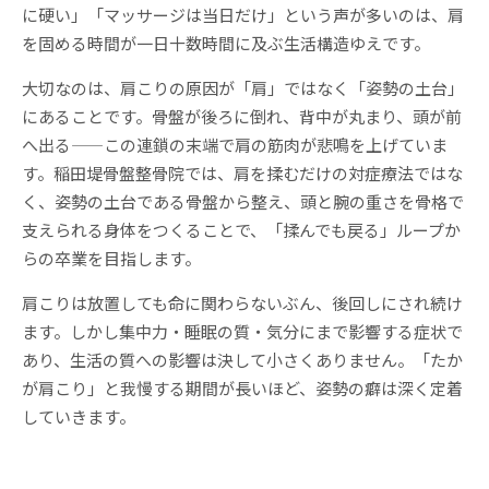
に硬い」「マッサージは当日だけ」という声が多いのは、肩
を固める時間が一日十数時間に及ぶ生活構造ゆえです。
大切なのは、肩こりの原因が「肩」ではなく「姿勢の土台」
にあることです。骨盤が後ろに倒れ、背中が丸まり、頭が前
へ出る——この連鎖の末端で肩の筋肉が悲鳴を上げていま
す。稲田堤骨盤整骨院では、肩を揉むだけの対症療法ではな
く、姿勢の土台である骨盤から整え、頭と腕の重さを骨格で
支えられる身体をつくることで、「揉んでも戻る」ループか
らの卒業を目指します。
肩こりは放置しても命に関わらないぶん、後回しにされ続け
ます。しかし集中力・睡眠の質・気分にまで影響する症状で
あり、生活の質への影響は決して小さくありません。「たか
が肩こり」と我慢する期間が長いほど、姿勢の癖は深く定着
していきます。