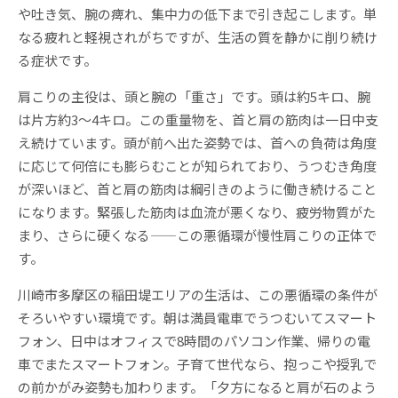
や吐き気、腕の痺れ、集中力の低下まで引き起こします。単
なる疲れと軽視されがちですが、生活の質を静かに削り続け
る症状です。
肩こりの主役は、頭と腕の「重さ」です。頭は約5キロ、腕
は片方約3〜4キロ。この重量物を、首と肩の筋肉は一日中支
え続けています。頭が前へ出た姿勢では、首への負荷は角度
に応じて何倍にも膨らむことが知られており、うつむき角度
が深いほど、首と肩の筋肉は綱引きのように働き続けること
になります。緊張した筋肉は血流が悪くなり、疲労物質がた
まり、さらに硬くなる——この悪循環が慢性肩こりの正体で
す。
川崎市多摩区の稲田堤エリアの生活は、この悪循環の条件が
そろいやすい環境です。朝は満員電車でうつむいてスマート
フォン、日中はオフィスで8時間のパソコン作業、帰りの電
車でまたスマートフォン。子育て世代なら、抱っこや授乳で
の前かがみ姿勢も加わります。「夕方になると肩が石のよう