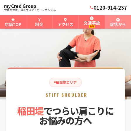
myCred Group
ホーム
稲田堤骨盤整骨院
›
›
稲田堤の肩こり
0120-914-237
骨盤整骨院 / 鍼灸サロン / パーソナルジム
交通事故
店舗TOP
料金
アクセス
症状から
無料
稲田堤エリア
STIFF SHOULDER
稲田堤
でつらい肩こりに
お悩みの方へ