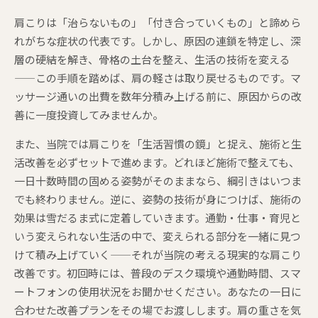
肩こりは「治らないもの」「付き合っていくもの」と諦めら
れがちな症状の代表です。しかし、原因の連鎖を特定し、深
層の硬結を解き、骨格の土台を整え、生活の技術を変える
——この手順を踏めば、肩の軽さは取り戻せるものです。マ
ッサージ通いの出費を数年分積み上げる前に、原因からの改
善に一度投資してみませんか。
また、当院では肩こりを「生活習慣の鏡」と捉え、施術と生
活改善を必ずセットで進めます。どれほど施術で整えても、
一日十数時間の固める姿勢がそのままなら、綱引きはいつま
でも終わりません。逆に、姿勢の技術が身につけば、施術の
効果は雪だるま式に定着していきます。通勤・仕事・育児と
いう変えられない生活の中で、変えられる部分を一緒に見つ
けて積み上げていく——それが当院の考える現実的な肩こり
改善です。初回時には、普段のデスク環境や通勤時間、スマ
ートフォンの使用状況をお聞かせください。あなたの一日に
合わせた改善プランをその場でお渡しします。肩の重さを気