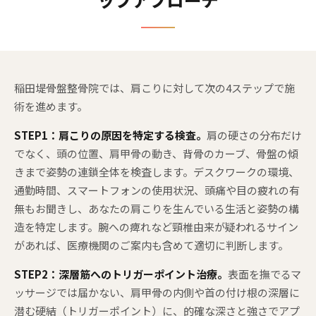
稲田堤骨盤整骨院では、肩こりに対して次の4ステップで施
術を進めます。
STEP1：肩こりの原因を特定する検査。
肩の硬さの分布だけ
でなく、頭の位置、肩甲骨の動き、背骨のカーブ、骨盤の傾
きまで姿勢の連鎖全体を検査します。デスクワークの環境、
通勤時間、スマートフォンの使用状況、頭痛や目の疲れの有
無もお聞きし、あなたの肩こりを生んでいる生活と姿勢の構
造を特定します。腕への痺れなど頸椎由来が疑われるサイン
があれば、医療機関のご案内も含めて適切に判断します。
STEP2：深層筋へのトリガーポイント治療。
表面を撫でるマ
ッサージでは届かない、肩甲骨の内側や首の付け根の深層に
潜む硬結（トリガーポイント）に、的確な深さと強さでアプ