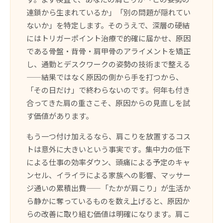
連鎖から生まれているか」「別の問題が隠れてい
ないか」を特定します。そのうえで、深層の硬結
にはトリガーポイント治療で的確に届かせ、原因
である骨盤・背骨・肩甲骨のアライメントを矯正
し、通勤とデスクワークの姿勢の技術まで整える
——結果ではなく原因の側から手を打つから、
「その日だけ」で終わらないのです。何年も付き
合ってきた肩の重さこそ、原因からの見直しを試
す価値があります。
もう一つ付け加えるなら、肩こりを放置するコス
トは意外に大きいという事実です。集中力の低下
による仕事の効率ダウン、頭痛による予定のキャ
ンセル、イライラによる家族への影響、マッサー
ジ通いの累積出費——「たかが肩こり」が生活か
ら静かに奪っているものを数え上げると、原因か
らの改善に取り組む価値は明確になります。肩こ