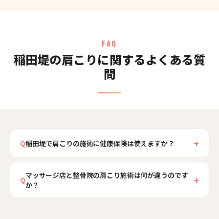
FAQ
稲田堤の肩こりに関するよくある質
問
+
Q
稲田堤で肩こりの施術に健康保険は使えますか？
慢性的な肩こりは健康保険の適用外となり、自費
マッサージ店と整骨院の肩こり施術は何が違うのです
施術が基本です。ただし、急に首を痛めたなど明
+
Q
か？
確なきっかけがある場合は判断が異なることもあ
るため、稲田堤骨盤整骨院では初回のカウンセリ
大きな違いは、国家資格者による検査と、原因へ
ングで状態を確認し、料金を施術前に必ずご説明
のアプローチです。当院ではまず肩こりを生んで