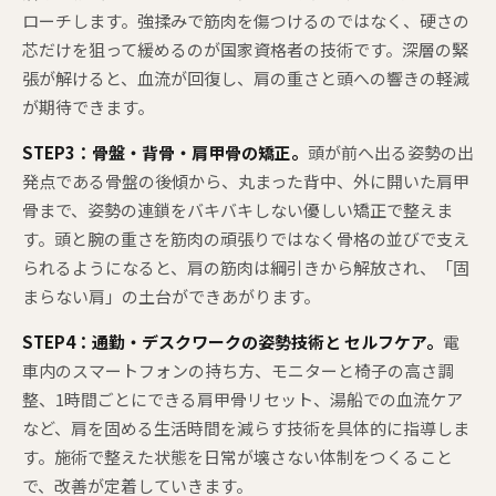
ローチします。強揉みで筋肉を傷つけるのではなく、硬さの
芯だけを狙って緩めるのが国家資格者の技術です。深層の緊
張が解けると、血流が回復し、肩の重さと頭への響きの軽減
が期待できます。
STEP3：骨盤・背骨・肩甲骨の矯正。
頭が前へ出る姿勢の出
発点である骨盤の後傾から、丸まった背中、外に開いた肩甲
骨まで、姿勢の連鎖をバキバキしない優しい矯正で整えま
す。頭と腕の重さを筋肉の頑張りではなく骨格の並びで支え
られるようになると、肩の筋肉は綱引きから解放され、「固
まらない肩」の土台ができあがります。
STEP4：通勤・デスクワークの姿勢技術と セルフケア。
電
車内のスマートフォンの持ち方、モニターと椅子の高さ調
整、1時間ごとにできる肩甲骨リセット、湯船での血流ケア
など、肩を固める生活時間を減らす技術を具体的に指導しま
す。施術で整えた状態を日常が壊さない体制をつくること
で、改善が定着していきます。