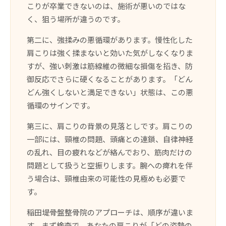
こりが卒業できないのは、施術が悪いのではな
く、狙う場所が違うのです。
第二に、強揉みの悪循環があります。慢性化した
肩こりは強く揉まないと効いた気がしなくなりま
すが、強い刺激は筋線維の微細な損傷を招き、防
御反応でさらに硬くなることがあります。「どん
どん強くしないと満足できない」状態は、この悪
循環のサインです。
第三に、肩こりの背景の見落としです。肩こりの
一部には、頸椎の問題、頭痛との連鎖、自律神経
の乱れ、目の疲れなどが絡んでおり、筋肉だけの
問題として扱うと空振りします。腕への痺れを伴
う場合は、頸椎由来の可能性の見極めも必要で
す。
稲田堤骨盤整骨院のアプローチは、順序が違いま
す。まず検査で、あなたの肩こりが「どの姿勢の