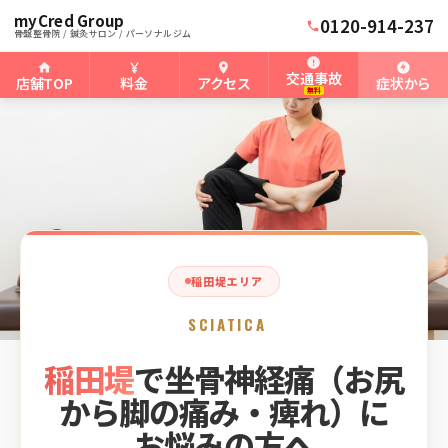
myCred Group
ホーム
稲田堤骨盤整骨院
›
›
稲田堤の坐骨神経痛
0120-914-237
骨盤整骨院 / 鍼灸サロン / パーソナルジム
交通事故
店舗TOP
料金
アクセス
症状から
無料
稲田堤エリア
SCIATICA
稲田堤
で坐骨神経痛（お尻
から脚の痛み・痺れ）に
お悩みの方へ