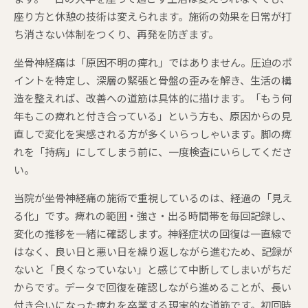
座り方と休憩の技術は変えられます。施術の効果を日常が打
ち消さない体制をつくり、再発を防ぎます。
坐骨神経痛は「原因不明の痺れ」ではありません。圧迫のポ
イントを特定し、深層の緊張と骨盤の歪みを解き、生活の構
造を整えれば、改善への道筋は具体的に描けます。「もう何
年もこの痺れと付き合っている」という方も、原因からの見
直しで変化を実感される方が多くいらっしゃいます。脚の痺
れを「持病」にしてしまう前に、一度検査にいらしてくださ
い。
当院が坐骨神経痛の施術で重視しているのは、経過の「見え
る化」です。痺れの範囲・強さ・出る時間帯を毎回記録し、
変化の推移を一緒に確認します。神経症状の回復は一直線で
はなく、良い日と悪い日を繰り返しながら進むため、記録が
ないと「良くなっていない」と感じて中断してしまいがちだ
からです。データで回復を確認しながら進めることが、長い
付き合いになった痺れを卒業する現実的な道筋です。初回時