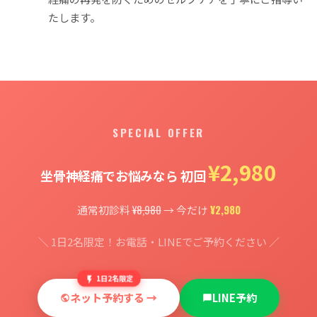
たします。
SPECIAL OFFER
¥2,980
坐骨神経痛でお悩みなら 初回
¥8,980
¥2,980
通常初診料
→ 今だけ
＼ 1日2名限定！お電話・LINEでご予約ください ／
1日2名限定
ネット予約する →
LINE予約