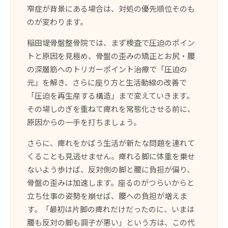
窄症が背景にある場合は、対処の優先順位そのも
のが変わります。
稲田堤骨盤整骨院では、まず検査で圧迫のポイン
トと原因を見極め、骨盤の歪みの矯正とお尻・腰
の深層筋へのトリガーポイント治療で「圧迫の
元」を解き、さらに座り方と生活動線の改善で
「圧迫を再生産する構造」まで変えていきます。
その場しのぎを重ねて痺れを常態化させる前に、
原因からの一手を打ちましょう。
さらに、痺れをかばう生活が新たな問題を連れて
くることも見逃せません。痺れる脚に体重を乗せ
ないよう歩けば、反対側の脚と腰に負担が偏り、
骨盤の歪みは加速します。座るのがつらいからと
立ち仕事の姿勢を崩せば、腰への負担が増えま
す。「最初は片脚の痺れだけだったのに、いまは
腰も反対の脚も調子が悪い」という方は、この代