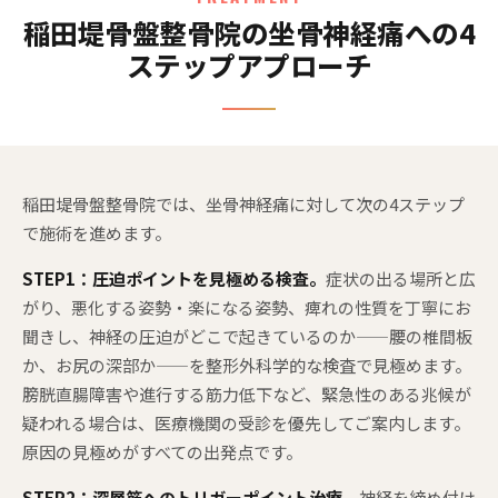
稲田堤骨盤整骨院の坐骨神経痛への4
ステップアプローチ
稲田堤骨盤整骨院では、坐骨神経痛に対して次の4ステップ
で施術を進めます。
STEP1：圧迫ポイントを見極める検査。
症状の出る場所と広
がり、悪化する姿勢・楽になる姿勢、痺れの性質を丁寧にお
聞きし、神経の圧迫がどこで起きているのか——腰の椎間板
か、お尻の深部か——を整形外科学的な検査で見極めます。
膀胱直腸障害や進行する筋力低下など、緊急性のある兆候が
疑われる場合は、医療機関の受診を優先してご案内します。
原因の見極めがすべての出発点です。
STEP2：深層筋へのトリガーポイント治療。
神経を締め付け