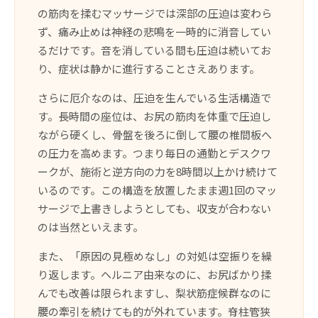
の筋肉を揉むマッサージでは深部の圧迫は変わら
ず、痛み止めは神経の悲鳴を一時的に消音してい
るだけです。音を消している間も圧迫は続いてお
り、症状は静かに進行することさえあります。
さらに厄介なのは、圧迫を生んでいる生活構造で
す。長時間の座位は、お尻の筋肉を体重で圧迫し
ながら硬くし、骨盤を後ろに倒して腰の椎間板へ
の圧力を高めます。つまり毎日の通勤とデスクワ
ークが、施術と逆方向の力を8時間以上かけ続けて
いるのです。この構造を放置したまま週1回のマッ
サージで上書きしようとしても、収支が合わない
のは当然といえます。
また、「原因の見極めなし」の対処は空振りを繰
り返します。ヘルニア由来なのに、お尻ばかり揉
んでも改善は限られますし、梨状筋症候群なのに
腰の牽引を続けても的が外れています。脊柱管狭