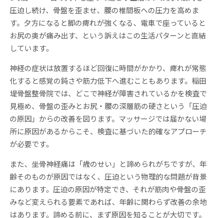
圧迫し続け、骨盤を歪ませ、腰の椎間板への圧力を高めま
す。夕方になると脚の痺れが強くなる、電車で座っていると
お尻の奥が痛み出す、という訴えはこの生活パターンと直結
しています。
神経の症状は放置するほど回復に時間がかかり、痺れが常態
化すると感覚の鈍さや筋力低下へ進むこともあります。稲田
堤骨盤整骨院では、どこで神経が障害されているかを検査で
見極め、骨盤の歪みとお尻・腰の深層筋の硬さという「圧迫
の原因」からの改善を図ります。マッサージでは届かない場
所に原因があるからこそ、検査に基づいた的確なアプローチ
が必要です。
また、坐骨神経痛は「歳のせい」と諦められがちですが、年
齢そのものが原因ではなく、圧迫という物理的な問題が背景
にあります。圧迫の原因が特定でき、それが筋肉や骨盤の歪
みなど変えられる要素であれば、年齢に関わらず改善の余地
はあります。諦める前に、まず原因を知ることが大切です。