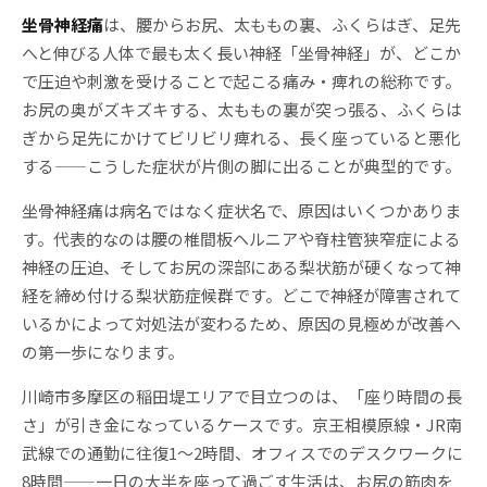
坐骨神経痛
は、腰からお尻、太ももの裏、ふくらはぎ、足先
へと伸びる人体で最も太く長い神経「坐骨神経」が、どこか
で圧迫や刺激を受けることで起こる痛み・痺れの総称です。
お尻の奥がズキズキする、太ももの裏が突っ張る、ふくらは
ぎから足先にかけてビリビリ痺れる、長く座っていると悪化
する——こうした症状が片側の脚に出ることが典型的です。
坐骨神経痛は病名ではなく症状名で、原因はいくつかありま
す。代表的なのは腰の椎間板ヘルニアや脊柱管狭窄症による
神経の圧迫、そしてお尻の深部にある梨状筋が硬くなって神
経を締め付ける梨状筋症候群です。どこで神経が障害されて
いるかによって対処法が変わるため、原因の見極めが改善へ
の第一歩になります。
川崎市多摩区の稲田堤エリアで目立つのは、「座り時間の長
さ」が引き金になっているケースです。京王相模原線・JR南
武線での通勤に往復1〜2時間、オフィスでのデスクワークに
8時間——一日の大半を座って過ごす生活は、お尻の筋肉を