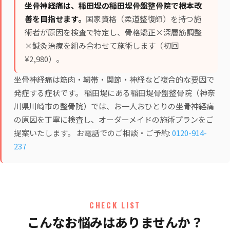
坐骨神経痛は、稲田堤の稲田堤骨盤整骨院で根本改
善を目指せます。
国家資格（柔道整復師）を持つ施
術者が原因を検査で特定し、
骨格矯正×深層筋調整
×鍼灸治療
を組み合わせて施術します（初回
¥2,980）。
坐骨神経痛は筋肉・靭帯・関節・神経など複合的な要因で
発症する症状です。 稲田堤にある稲田堤骨盤整骨院（神奈
川県川崎市の整骨院）では、お一人おひとりの坐骨神経痛
の原因を丁寧に検査し、オーダーメイドの施術プランをご
提案いたします。 お電話でのご相談・ご予約:
0120-914-
237
CHECK LIST
こんなお悩みはありませんか？