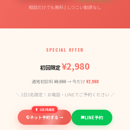
相談だけでも無料 | しつこい勧誘なし
SPECIAL OFFER
¥2,980
初回限定
¥8,980
¥2,980
通常初診料
→ 今だけ
＼ 1日2名限定！お電話・LINEでご予約ください ／
1日2名限定
ネット予約する →
LINE予約