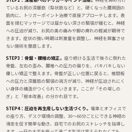
ているお尻の深層筋（梨状筋など）と、硬くなった腰周囲の
筋肉に、トリガーポイント治療で直接アプローチします。表
面を揉むマッサージでは届かない深さの緊張が緩むと、神経
への圧迫が減り、お尻の奥の痛みや脚の痺れの軽減が期待で
きます。症状の強い時期は刺激量を調整し、神経を興奮させ
ない施術を徹底します。
STEP3：骨盤・腰椎の矯正。
座り続ける生活で後ろに倒れた
骨盤、左右の歪み、腰椎への圧力の偏りを、バキバキしない
優しい矯正で整えます。骨盤が正しい位置に戻ると、椎間板
への圧力と深層筋の緊張の両方が減り、神経が圧迫されにく
い身体の構造がつくられていきます。ここが「その場しの
ぎ」と「根本改善」の分かれ目です。
STEP4：圧迫を再生産しない生活づくり。
電車とオフィスで
の座り方、デスク環境の調整、30〜60分ごとにできる神経の
滑走を促す簡単な動き、自宅でのお尻のストレッチを指導し
ます。一日の大半を座って過ごす生活は変えられなくても、