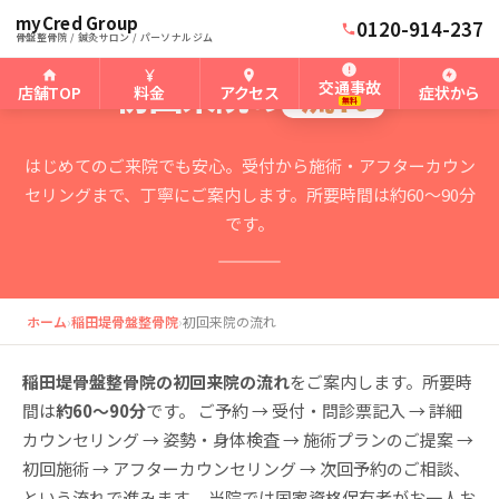
myCred Group
0120-914-237
骨盤整骨院 / 鍼灸サロン / パーソナルジム
FIRST VISIT GUIDE
初回来院の
流れ
交通事故
店舗TOP
料金
アクセス
症状から
無料
はじめてのご来院でも安心。受付から施術・アフターカウン
セリングまで、丁寧にご案内します。所要時間は約60〜90分
です。
ホーム
›
稲田堤骨盤整骨院
›
初回来院の流れ
稲田堤骨盤整骨院の初回来院の流れ
をご案内します。所要時
間は
約60〜90分
です。 ご予約 → 受付・問診票記入 → 詳細
カウンセリング → 姿勢・身体検査 → 施術プランのご提案 →
初回施術 → アフターカウンセリング → 次回予約のご相談、
という流れで進みます。 当院では国家資格保有者がお一人お