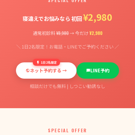
¥2,980
寝違えでお悩みなら 初回
¥8,980
¥2,980
通常初診料
→ 今だけ
＼ 1日2名限定！お電話・LINEでご予約ください ／
1日2名限定
ネット予約する →
LINE予約
相談だけでも無料 | しつこい勧誘なし
SPECIAL OFFER