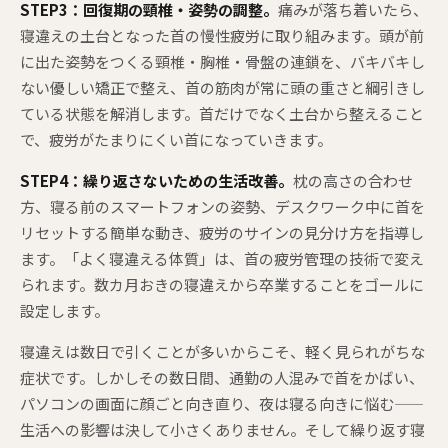
STEP3：回復期の頸椎・姿勢の調整。
痛みが落ち着いたら、
寝違えの土台となった首の慢性疲労に取り組みます。頭が前
に出た姿勢をつくる頸椎・胸椎・骨盤の連鎖を、バキバキし
ない優しい矯正で整え、首の筋肉が常に頭の重さと綱引きし
ている状態を解消します。首だけでなく土台から整えること
で、疲労がたまりにくい首になっていきます。
STEP4：繰り返さないための生活改善。
枕の高さの合わせ
方、寝る前のスマートフォンの姿勢、デスクワーク中に首を
リセットする簡単な動き、疲労のサインの見分け方を指導し
ます。「よく寝違える体質」は、首の疲労管理の技術で変え
られます。数カ月おきの寝違えから卒業することをゴールに
設定します。
寝違えは数日で引くことが多いからこそ、軽く見られがちな
症状です。しかしその数日間、通勤の人混みで首をかばい、
パソコンの画面に顔ごと向き直り、夜は寝る向きに悩む——
生活への影響は決して小さくありません。そして繰り返す寝