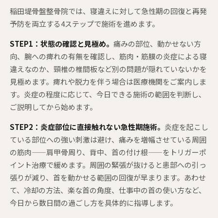
稲田堤骨盤整骨院では、寝違えに対して急性期の回復と再発
予防を両立する4ステップで施術を進めます。
STEP1：状態の確認と見極め。
痛みの部位、動かせない方
向、腕への痺れの有無を確認し、筋肉・筋膜の炎症による寝
違えなのか、頸椎の椎間板など別の問題が隠れていないかを
見極めます。痺れや脱力を伴う場合は医療機関をご案内しま
す。炎症の程度に応じて、今日できる施術の範囲を判断し、
ご説明してから始めます。
STEP2：炎症部位に直接触れない急性期施術。
炎症を起こし
ている部位への強い刺激は避け、痛みを増幅させている周囲
の筋肉——肩甲骨周り、背中、首の付け根——をトリガーポ
イント治療で緩めます。周囲の緊張が抜けると患部への引っ
張りが減り、首を動かせる範囲の回復が早まります。あわせ
て、冷却の方法、楽な首の角度、仕事中の首の使い方など、
今日から数日間の過ごし方を具体的に指導します。