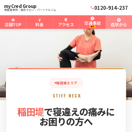
myCred Group
ホーム
稲田堤骨盤整骨院
›
›
稲田堤の寝違え
0120-914-237
骨盤整骨院 / 鍼灸サロン / パーソナルジム
交通事故
店舗TOP
料金
アクセス
症状から
無料
稲田堤エリア
STIFF NECK
稲田堤
で寝違えの痛みに
お困りの方へ