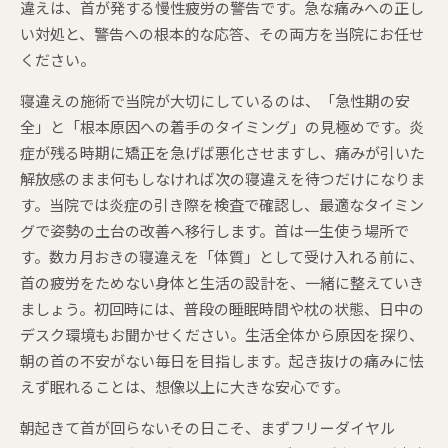
違えは、首が発する慢性疲労の警告です。急な痛みへの正し
い対処と、警告への根本的な応答、その両方を当院にお任せ
ください。
寝違えの施術で当院が大切にしているのは、「急性期の安
全」と「根本原因への着手のタイミング」の見極めです。炎
症が残る時期に矯正を急げば悪化させますし、痛みが引いた
解放感のまま何もしなければ次の寝違えを待つだけになりま
す。当院では炎症の引き際を検査で確認し、最適なタイミン
グで姿勢の土台の改善へ移行します。首は一生使う場所で
す。数カ月おきの寝違えを「体質」として受け入れる前に、
首の疲労をためない身体と生活の設計を、一緒に整えていき
ましょう。初回時には、普段の睡眠時間や枕の状態、日中の
デスク環境もお聞かせください。生活全体から原因を探り、
朝の首の不安がない毎日を目指します。起き抜けの痛みに怯
えず眠れることは、想像以上に大きな安心です。
朝起きて首が回らないその日こそ、まずフリーダイヤル