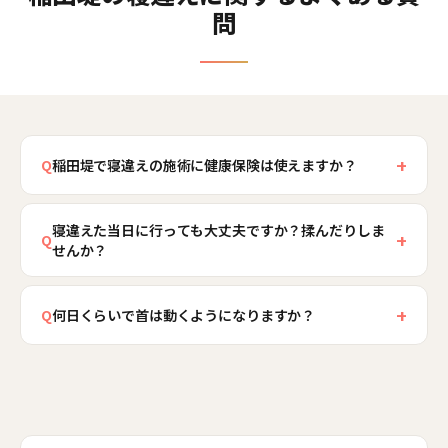
問
+
Q
稲田堤で寝違えの施術に健康保険は使えますか？
寝違えは首周囲の筋肉・筋膜の急性の炎症であ
寝違えた当日に行っても大丈夫ですか？揉んだりしま
り、状態によっては健康保険の適用対象となる場
+
Q
せんか？
合があります。稲田堤骨盤整骨院では初回のカウ
ンセリングで発症の状況と状態を確認し、適用可
当日のご来院こそおすすめです。当院では急性期
否と料金を施術前に必ずご説明します。自費とな
+
の炎症部位を直接揉むことはせず、痛みを増幅さ
Q
何日くらいで首は動くようになりますか？
る場合も、初回は通常8,980円のところ2,980円で
せている周囲の筋肉を緩める安全な施術で、動か
軽度であれば数日、炎症が強い場合でも1週間前後
ご体験いただけます。朝起きて動けないほど痛い
せる範囲の回復を早めます。自己流で揉んだり温
で日常の動きが戻ることが一般的です。適切な初
日は、まずお電話でご相談ください。
めたりして悪化させる前に、正しい初動を取るこ
期対応を行うと回復は早まる傾向があります。た
とが回復期間を分けます。空きがあれば当日のご
だし1週間以上痛みが続く場合や、腕・指先への痺
案内が可能ですので、フリーダイヤル0120-914-