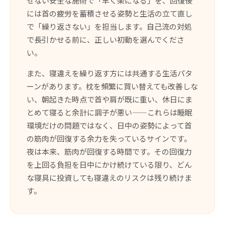
せない安全な施術で「早く楽になる」を、回復後
には首の疲労を蓄積させる姿勢と生活の立て直し
で「繰り返さない」を担当します。自己流の対処
で長引かせる前に、正しい初動を選んでくださ
い。
また、寝違えを繰り返す方には共通する生活パタ
ーンがあります。枕を頻繁に買い替えても改善しな
い、朝起きた時点で首や肩が既に重い、休日にま
とめて寝ると余計に調子が悪い——これらは睡眠
環境だけの問題ではなく、日中の姿勢によって首
の筋肉が回復する余力を失っているサインです。
夜は本来、筋肉が回復する時間です。その回復力
を上回る負担を日中にかけ続けている限り、どん
な寝具に投資しても寝違えのリスクは残り続けま
す。