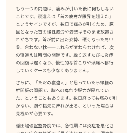
もう一つの問題は、痛みが引いた後に何もしない
ことです。寝違えは「首の疲労が限界を超えた」
というサインですが、数日で痛みが引くため、原
因となった首の慢性疲労や姿勢はそのまま放置さ
れがちです。首が前に出た姿勢、硬くなった肩甲
骨、合わない枕——これらが変わらなければ、次
の寝違えは時間の問題です。繰り返すたびに炎症
の回復は遅くなり、慢性的な首こりや頭痛へ移行
していくケースも少なくありません。
さらに、「ただの寝違え」と思っていたら頸椎の
椎間板の問題で、腕への痺れや脱力が隠れてい
た、ということもあります。数日経っても痛みが引
かない、腕や指先に痺れが出る、といった場合は
見極めが必要です。
稲田堤骨盤整骨院では、急性期には炎症を悪化さ