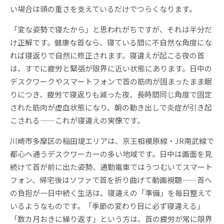
い場合は頭の重さを支えているだけでつらくなります。
「変な姿勢で寝たから」と思われがちですが、それは半分だ
け正解です。健康な首なら、寝ている間に不自然な角度にな
れば寝返りで自然に修正されます。寝違えが起こる夜の首
は、すでに疲労と緊張が限界に近い状態にあります。日中の
デスクワークやスマートフォンで首の筋肉が固まったまま眠
りにつき、疲労で寝返りも減った夜、長時間同じ角度で固定
された筋肉が虚血状態になり、朝の動き出しで炎症が引き起
こされる——これが寝違えの実像です。
川崎市多摩区の稲田堤エリアは、京王相模原線・JR南武線で
都心へ通うデスクワーカーの多い地域です。日中は画面を見
続けて首が前に出た姿勢、通勤電車ではうつむいてスマート
フォン、帰宅後はソファで首を折り曲げて動画視聴——首へ
の負担が一日中続く生活は、寝違えの「準備」を毎日整えて
いるようなものです。「季節の変わり目に必ず寝違える」
「数カ月おきに繰り返す」という方は、首の疲労が常に限界