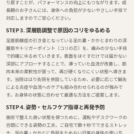
り戻すことが、パフォーマンスの向上にもつながります。成
長期のお子さんには、身体への負担が少ないやさしい手技で
対応しますのでご安心ください。
STEP 3. 深層筋調整で原因のコリをゆるめる
足底筋膜症の引き金となっている足の裏・かかとまわりの深
層筋やトリガーポイント（コリの芯）を、痛みの少ない手技
で的確にゆるめていきます。表面をほぐすだけでは届かない
深部にアプローチすることで、滞っていた血流が改善し、筋
肉本来の柔軟性が戻って、再び硬くなりにくい状態へ導きま
す。当院ははり灸院を併設しているため、必要に応じて鍼灸
による炎症や血流へのケアも組み合わせられるのが強みで
す。お身体の状態に合わせて最適な方法をご提案します。
STEP 4. 姿勢・セルフケア指導と再発予防
施術で整えた良い状態を保つために、運転やデスクワークの
合間にできる姿勢の工夫、ご自宅で数十秒でできるストレッ
チ、足の裏・かかとに負担をためない日常の身体の使い方