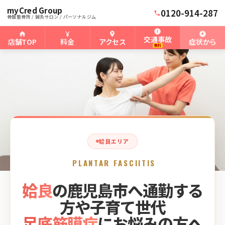
myCred Group
ホーム
姶良タウン骨盤整骨院
›
›
姶良の足底筋膜症
0120-914-287
骨盤整骨院 / 鍼灸サロン / パーソナルジム
交通事故
店舗TOP
料金
アクセス
症状から
無料
姶良エリア
PLANTAR FASCIITIS
姶良
の鹿児島市へ通勤する
方や子育て世代
足底筋膜症
にお悩みの方へ