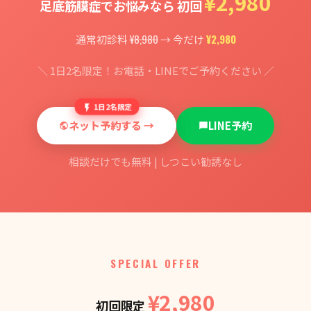
¥2,980
足底筋膜症でお悩みなら 初回
¥8,980
¥2,980
通常初診料
→ 今だけ
＼ 1日2名限定！お電話・LINEでご予約ください ／
1日2名限定
ネット予約する →
LINE予約
相談だけでも無料 | しつこい勧誘なし
SPECIAL OFFER
¥2,980
初回限定