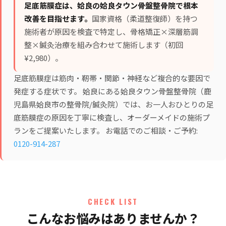
足底筋膜症は、姶良の姶良タウン骨盤整骨院で根本
改善を目指せます。
国家資格（柔道整復師）を持つ
施術者が原因を検査で特定し、
骨格矯正×深層筋調
整×鍼灸治療
を組み合わせて施術します（初回
¥2,980）。
足底筋膜症は筋肉・靭帯・関節・神経など複合的な要因で
発症する症状です。 姶良にある姶良タウン骨盤整骨院（鹿
児島県姶良市の整骨院/鍼灸院）では、お一人おひとりの足
底筋膜症の原因を丁寧に検査し、オーダーメイドの施術プ
ランをご提案いたします。 お電話でのご相談・ご予約:
0120-914-287
CHECK LIST
こんなお悩みはありませんか？