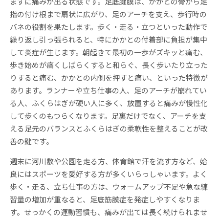
まずに痛みが出る状態です。足底腱膜は、かかとの骨から足
指の付け根まで扇状に広がり、足のアーチを支え、歩行時の
バネの役割を果たします。歩く・走る・立つといった動作で
繰り返し引っ張られると、特にかかとの付着部に負担が集中
して炎症が生じます。朝起きて最初の一歩がズキッと痛む、
歩き始めが痛くしばらくすると和らぐ、長く歩いたり立った
りすると痛む、かかとの内側を押すと痛い、といった特徴が
あります。ランナーや立ち仕事の人、足のアーチが崩れてい
る人、ふくらはぎが硬い人に多く、放置すると痛みが慢性化
して歩くのもつらくなります。足裏だけでなく、アーチを支
える足元のバランスとふくらはぎの柔軟性を整えることが改
善の鍵です。
週末に河川敷や公園を走る方、体育館で汗を流す方など、姶
良にはスポーツを愛好する方が多くいらっしゃいます。よく
歩く・走る、立ち仕事の方は、ウォームアップ不足や急な練
習量の増加が重なると、足底筋膜症を発症しやすくなりま
す。せっかくの運動習慣も、痛みが出ては長く続けられませ