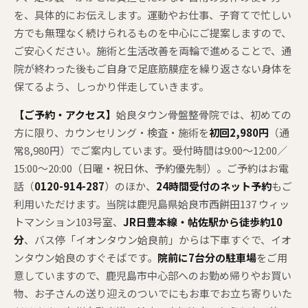
を、具体的にお伝えします。運動やお仕事、子育てで忙しい
方でも無理なく続けられるものを中心にご提案しますので、
ご安心ください。施術と生活改善を両輪で進めることで、通
院が終わった後もご自身で足底筋膜症を繰り返さない身体を
保てるよう、しっかり伴走していきます。
【ご予約・アクセス】
姶良タウン骨盤整骨院では、初めての
方に限り、カウンセリング・検査・施術を
初回2,980円
（通
常8,980円）でご案内しています。受付時間は9:00〜12:00／
15:00〜20:00（日曜・祝日休、予約優先制）。ご予約はお電
話（
0120-914-287
）のほか、
24時間受付のネット予約
もご
利用いただけます。当院は鹿児島県姶良市西餅田137 ウィッ
トマンション103号室、
JR日豊本線・帖佐駅から徒歩約10
分
、バス停「イオンタウン姶良前」からは下車すぐで、イオ
ンタウン姶良のすぐそばです。
院前に7台分の駐車場
をご用
意していますので、鹿児島市中心部へのお勤め帰りやお買い
物、お子さんの送り迎えのついでにもお車でお立ち寄りいた