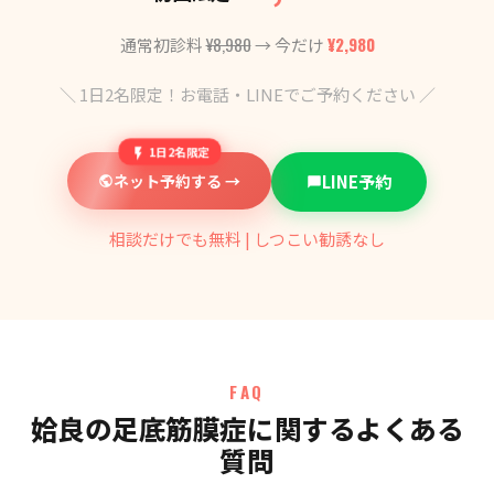
¥8,980
¥2,980
通常初診料
→ 今だけ
＼ 1日2名限定！お電話・LINEでご予約ください ／
1日2名限定
ネット予約する →
LINE予約
相談だけでも無料 | しつこい勧誘なし
FAQ
姶良の足底筋膜症に関するよくある
質問