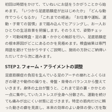
初回は時間をかけて、ていねいにお話をうかがうことから始
めます。「いつから足底筋膜症が出はじめたか」「どんな動
作でつらくなるか」「これまでの経過」「お仕事や運転、運
動・子育ての習慣」まで踏み込んでヒアリングし、お一人お
ひとりの生活背景を把握します。そのうえで、姿勢チェッ
ク・可動域検査・足の裏・かかとの触診を行い、足底筋膜症
の根本原因がどこにあるのかを見極めます。検査結果は専門
用語を避けて分かりやすくご説明し、施術の方針にご納得い
ただいてから次に進みます。
STEP 2. フォーム・アライメントの調整
足底筋膜症の負担を生んでいる足のアーチの崩れとふくらは
ぎの硬さや動作の偏りを、骨盤・背骨のバランスから整えて
いきます。身体の土台が整うと、これまで足の裏・かかとの
一点に集中していたストレスが全身へ分散され、運動を続け
ても痛みが出にくい状態に近づきます。特定の筋肉だけに頼
った動きの癖を見直し、本来の効率のよい身体の使い方を取