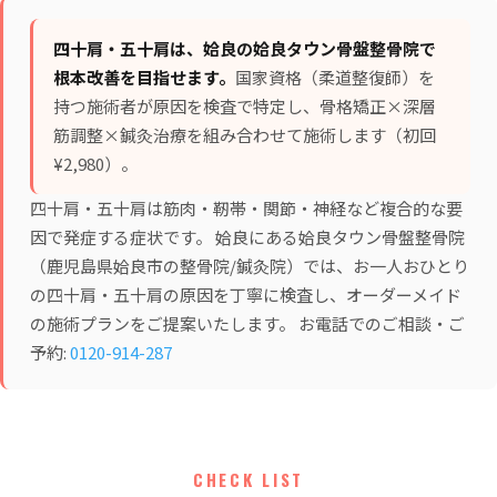
四十肩・五十肩は、姶良の姶良タウン骨盤整骨院で
根本改善を目指せます。
国家資格（柔道整復師）を
持つ施術者が原因を検査で特定し、
骨格矯正×深層
筋調整×鍼灸治療
を組み合わせて施術します（初回
¥2,980）。
四十肩・五十肩は筋肉・靭帯・関節・神経など複合的な要
因で発症する症状です。 姶良にある姶良タウン骨盤整骨院
（鹿児島県姶良市の整骨院/鍼灸院）では、お一人おひとり
の四十肩・五十肩の原因を丁寧に検査し、オーダーメイド
の施術プランをご提案いたします。 お電話でのご相談・ご
予約:
0120-914-287
CHECK LIST