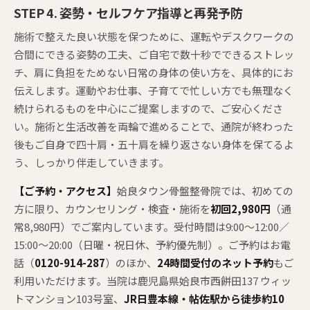
STEP 4. 姿勢・セルフケア指導と再発予防
施術で整えた良い状態を保つために、運転やデスクワークの
合間にできる姿勢の工夫、ご自宅で数十秒でできるストレッ
チ、肩に負担をためない日常の身体の使い方を、具体的にお
伝えします。運動やお仕事、子育てで忙しい方でも無理なく
続けられるものを中心にご提案しますので、ご安心くださ
い。施術と生活改善を両輪で進めることで、通院が終わった
後もご自身で四十肩・五十肩を繰り返さない身体を保てるよ
う、しっかり伴走していきます。
【ご予約・アクセス】
姶良タウン骨盤整骨院では、初めての
方に限り、カウンセリング・検査・施術を
初回2,980円
（通
常8,980円）でご案内しています。受付時間は9:00〜12:00／
15:00〜20:00（日曜・祝日休、予約優先制）。ご予約はお電
話（
0120-914-287
）のほか、
24時間受付のネット予約
もご
利用いただけます。当院は鹿児島県姶良市西餅田137 ウィッ
トマンション103号室、
JR日豊本線・帖佐駅から徒歩約10