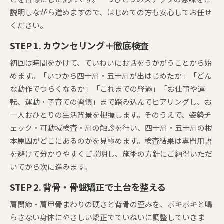
説明しながら進めますので、はじめての方も安心してお任せ
ください。
STEP 1. カウンセリング＋徹底検査
初回は時間をかけて、ていねいにお話をうかがうことから始
めます。「いつから四十肩・五十肩が出はじめたか」「どん
な動作でつらくなるか」「これまでの経過」「お仕事や運
転、運動・子育ての習慣」まで踏み込んでヒアリングし、お
一人おひとりの生活背景を把握します。そのうえで、姿勢チ
ェック・可動域検査・肩の触診を行い、四十肩・五十肩の根
本原因がどこにあるのかを見極めます。検査結果は専門用語
を避けて分かりやすくご説明し、施術の方針にご納得いただ
いてから次に進みます。
STEP 2. 背骨・骨盤矯正で土台を整える
肩関節・肩甲骨まわりの硬さと背骨の歪みを、ボキボキと鳴
らさない身体にやさしい矯正でていねいに調整していきま