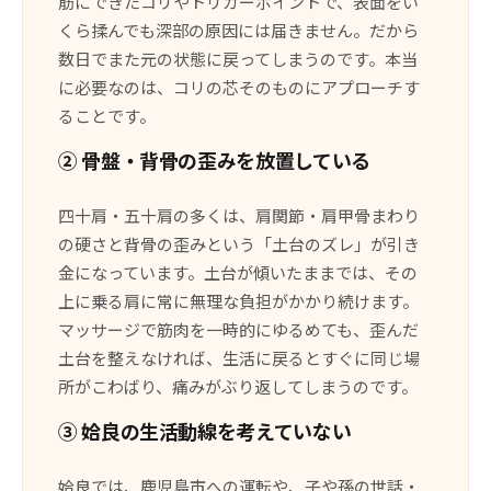
筋にできたコリやトリガーポイントで、表面をい
くら揉んでも深部の原因には届きません。だから
数日でまた元の状態に戻ってしまうのです。本当
に必要なのは、コリの芯そのものにアプローチす
ることです。
② 骨盤・背骨の歪みを放置している
四十肩・五十肩の多くは、肩関節・肩甲骨まわり
の硬さと背骨の歪みという「土台のズレ」が引き
金になっています。土台が傾いたままでは、その
上に乗る肩に常に無理な負担がかかり続けます。
マッサージで筋肉を一時的にゆるめても、歪んだ
土台を整えなければ、生活に戻るとすぐに同じ場
所がこわばり、痛みがぶり返してしまうのです。
③ 姶良の生活動線を考えていない
姶良では、鹿児島市への運転や、子や孫の世話・