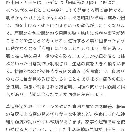
四十肩・五十肩は、正式には「肩関節周囲炎」と呼ばれ、
40〜50代を中心とした中高年に多く発症する肩の症状です。
明らかなケガの覚えがないのに、ある時期から肩に痛みが出
て、腕を上げる・後ろに回すといった動作がしにくくなりま
す。肩関節を包む関節包や周囲の腱・筋肉に炎症や癒着が起
こることで生じると考えられ、進行すると肩が固まったよう
に動かなくなる「拘縮」に至ることもあります。髪を洗う、
服の袖に腕を通す、棚の物を取る、エプロンの紐を後ろで結
ぶといった日常動作が制限され、生活の質を大きく損ないま
す。特徴的なのが安静時や夜間の痛み（夜間痛）で、寝返り
のたびに目が覚めるほどつらいこともあります。痛みの強い
急性期、動きが制限される拘縮期、回復へ向かう回復期と段
階があり、時期に合ったケアが回復を左右します。
高温多湿の夏、エアコンの効いた室内と屋外の寒暖差、桜島
の降灰による窓の閉め切りがちな生活など、姶良には自律神
経や血流が乱れやすい環境があります。家事や運転で肩を使
い続ける方にとって、こうした生活環境の負担が四十肩・五