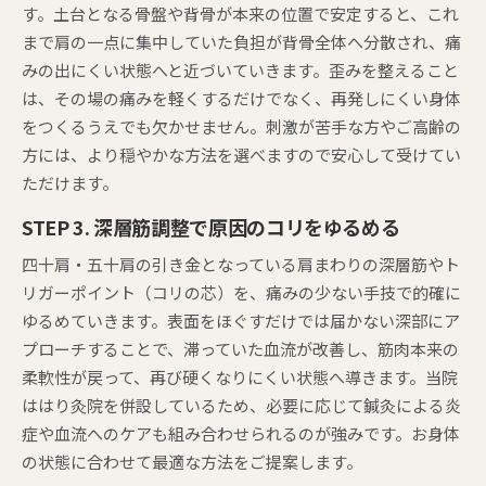
す。土台となる骨盤や背骨が本来の位置で安定すると、これ
まで肩の一点に集中していた負担が背骨全体へ分散され、痛
みの出にくい状態へと近づいていきます。歪みを整えること
は、その場の痛みを軽くするだけでなく、再発しにくい身体
をつくるうえでも欠かせません。刺激が苦手な方やご高齢の
方には、より穏やかな方法を選べますので安心して受けてい
ただけます。
STEP 3. 深層筋調整で原因のコリをゆるめる
四十肩・五十肩の引き金となっている肩まわりの深層筋やト
リガーポイント（コリの芯）を、痛みの少ない手技で的確に
ゆるめていきます。表面をほぐすだけでは届かない深部にア
プローチすることで、滞っていた血流が改善し、筋肉本来の
柔軟性が戻って、再び硬くなりにくい状態へ導きます。当院
ははり灸院を併設しているため、必要に応じて鍼灸による炎
症や血流へのケアも組み合わせられるのが強みです。お身体
の状態に合わせて最適な方法をご提案します。