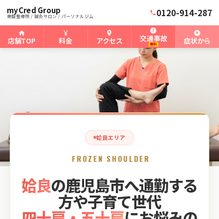
myCred Group
ホーム
姶良タウン骨盤整骨院
›
›
姶良の四十肩・五十肩
0120-914-287
骨盤整骨院 / 鍼灸サロン / パーソナルジム
交通事故
店舗TOP
料金
アクセス
症状から
無料
姶良エリア
FROZEN SHOULDER
姶良
の鹿児島市へ通勤する
方や子育て世代
四十肩・五十肩
にお悩みの