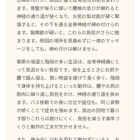
ます。骨盤が後ろに傾いて腰椎の並びが崩れると
神経の通り道が狭くなり、お尻の梨状筋が硬く緊
張すると、その下を通る坐骨神経が締め付けられ
ます。股関節が硬いと、これらの負担がさらに強
まります。原因の場所を見極めずに一律のマッサ
ージをしても、締め付けは解けません。
紫原の坂道と階段の多い生活は、坐骨神経痛にと
って見逃せない負担です。坂を上るときにお尻や
腰で踏ん張る、買い物袋を提げて長く歩く、階段
で身体を持ち上げるといった動作は、腰やお尻の
筋肉に繰り返し負担をかけ、神経の通り道を狭め
ます。バス移動での長い立位や座位も、同じ姿勢
が続くことで症状を強めます。高台の団地で暮ら
す限りこれらは避けにくく、負担を減らす身体づ
くりと動作の工夫が欠かせません。
また、痛みやしびれを恐れて動かずにいると、お