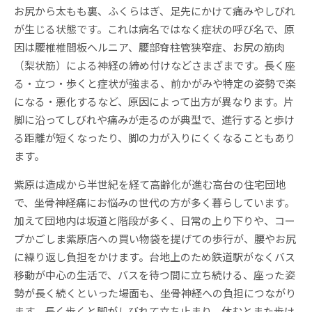
お尻から太もも裏、ふくらはぎ、足先にかけて痛みやしびれ
が生じる状態です。これは病名ではなく症状の呼び名で、原
因は腰椎椎間板ヘルニア、腰部脊柱管狭窄症、お尻の筋肉
（梨状筋）による神経の締め付けなどさまざまです。長く座
る・立つ・歩くと症状が強まる、前かがみや特定の姿勢で楽
になる・悪化するなど、原因によって出方が異なります。片
脚に沿ってしびれや痛みが走るのが典型で、進行すると歩け
る距離が短くなったり、脚の力が入りにくくなることもあり
ます。
紫原は造成から半世紀を経て高齢化が進む高台の住宅団地
で、坐骨神経痛にお悩みの世代の方が多く暮らしています。
加えて団地内は坂道と階段が多く、日常の上り下りや、コー
プかごしま紫原店への買い物袋を提げての歩行が、腰やお尻
に繰り返し負担をかけます。台地上のため鉄道駅がなくバス
移動が中心の生活で、バスを待つ間に立ち続ける、座った姿
勢が長く続くといった場面も、坐骨神経への負担につながり
ます。長く歩くと脚がしびれて立ち止まり、休むとまた歩け