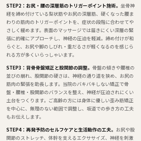
STEP2：お尻・腰の深層筋のトリガーポイント施術。
坐骨神
経を締め付けている梨状筋やお尻の深層筋、硬くなった腰ま
わりの筋肉のトリガーポイントを、症状の段階に合わせてや
さしく緩めます。表面のマッサージでは届きにくい深層の緊
張に的確にアプローチし、神経の圧迫を軽減。締め付けが和
らぐと、お尻や脚のしびれ・重だるさが軽くなるのを感じら
れる方が多くいらっしゃいます。
STEP3：背骨骨盤矯正と股関節の調整。
骨盤の傾きや腰椎の
並びの崩れ、股関節の硬さは、神経の通り道を狭め、お尻の
筋肉の緊張を助長します。当院のバキバキしない矯正で骨
盤・腰椎・股関節のバランスを整え、神経が圧迫されにくい
土台をつくります。ご高齢の方には身体に優しい歪み筋矯正
を中心に、無理のない範囲で調整し、坂道での歩き方の工夫
もお伝えします。
STEP4：再発予防のセルフケアと生活動作の工夫。
お尻や股
関節のストレッチ、体幹を支えるエクササイズ、神経を刺激