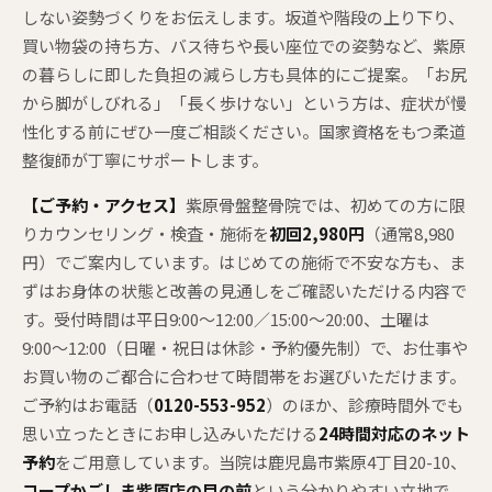
しない姿勢づくりをお伝えします。坂道や階段の上り下り、
買い物袋の持ち方、バス待ちや長い座位での姿勢など、紫原
の暮らしに即した負担の減らし方も具体的にご提案。「お尻
から脚がしびれる」「長く歩けない」という方は、症状が慢
性化する前にぜひ一度ご相談ください。国家資格をもつ柔道
整復師が丁寧にサポートします。
【ご予約・アクセス】
紫原骨盤整骨院では、初めての方に限
りカウンセリング・検査・施術を
初回2,980円
（通常8,980
円）でご案内しています。はじめての施術で不安な方も、ま
ずはお身体の状態と改善の見通しをご確認いただける内容で
す。受付時間は平日9:00〜12:00／15:00〜20:00、土曜は
9:00〜12:00（日曜・祝日は休診・予約優先制）で、お仕事や
お買い物のご都合に合わせて時間帯をお選びいただけます。
ご予約はお電話（
0120-553-952
）のほか、診療時間外でも
思い立ったときにお申し込みいただける
24時間対応のネット
予約
をご用意しています。当院は鹿児島市紫原4丁目20-10、
コープかごしま紫原店の目の前
という分かりやすい立地で、