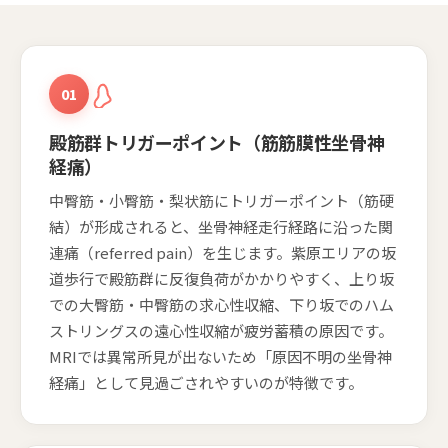
01
殿筋群トリガーポイント（筋筋膜性坐骨神
経痛）
中臀筋・小臀筋・梨状筋にトリガーポイント（筋硬
結）が形成されると、坐骨神経走行経路に沿った関
連痛（referred pain）を生じます。紫原エリアの坂
道歩行で殿筋群に反復負荷がかかりやすく、上り坂
での大臀筋・中臀筋の求心性収縮、下り坂でのハム
ストリングスの遠心性収縮が疲労蓄積の原因です。
MRIでは異常所見が出ないため「原因不明の坐骨神
経痛」として見過ごされやすいのが特徴です。