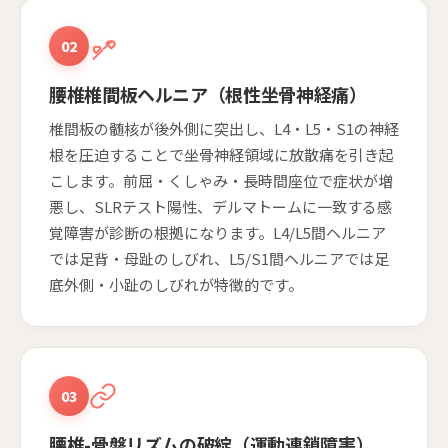
02
腰椎椎間板ヘルニア（根性坐骨神経痛）
椎間板の髄核が後外側に突出し、L4・L5・S1の神経
根を圧迫することで坐骨神経領域に放散痛を引き起
こします。前屈・くしゃみ・長時間座位で症状が増
悪し、SLRテスト陽性、デルマトームに一致する感
覚障害が診断の根拠になります。L4/L5間ヘルニア
では足背・母趾のしびれ、L5/S1間ヘルニアでは足
底外側・小趾のしびれが特徴的です。
03
腰椎-骨盤リズムの破綻（運動連鎖障害）