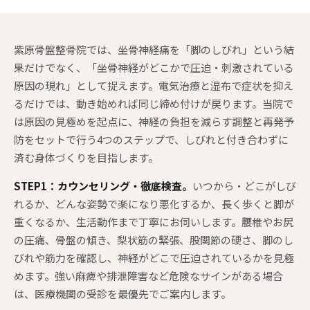
紫原骨盤整骨院では、坐骨神経痛を「脚のしびれ」という結
果だけでなく、「坐骨神経がどこかで圧迫・刺激されている
原因の現れ」として捉えます。電気治療と湿布で症状を抑え
るだけでは、動き始めれば同じ締め付けが戻ります。当院で
は原因の見極めを起点に、神経の負担を減らす調整と再発予
防をセットで行う4つのステップで、しびれと付き合わずに
済む身体づくりを目指します。
STEP1：カウンセリング・徹底検査。
いつから・どこがしび
れるか、どんな姿勢で楽になり悪化するか、長く歩くと脚が
重くなるか、生活動作まで丁寧にお伺いします。腰椎やお尻
の圧痛、骨盤の傾き、梨状筋の緊張、股関節の硬さ、脚のし
びれや筋力を確認し、神経がどこで圧迫されているかを見極
めます。強い麻痺や排泄障害など危険なサインがある場合
は、医療機関の受診を最優先でご案内します。