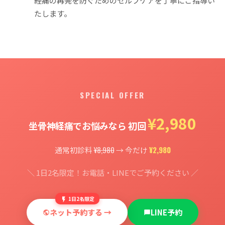
経痛の再発を防ぐためのセルフケアを丁寧にご指導い
たします。
SPECIAL OFFER
¥2,980
坐骨神経痛でお悩みなら 初回
¥8,980
¥2,980
通常初診料
→ 今だけ
＼ 1日2名限定！お電話・LINEでご予約ください ／
1日2名限定
ネット予約する →
LINE予約