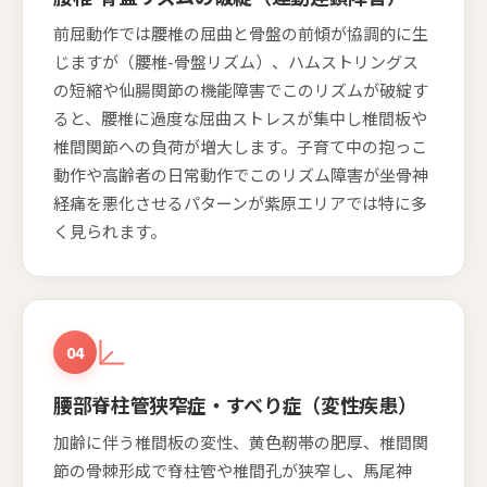
前屈動作では腰椎の屈曲と骨盤の前傾が協調的に生
じますが（腰椎-骨盤リズム）、ハムストリングス
の短縮や仙腸関節の機能障害でこのリズムが破綻す
ると、腰椎に過度な屈曲ストレスが集中し椎間板や
椎間関節への負荷が増大します。子育て中の抱っこ
動作や高齢者の日常動作でこのリズム障害が坐骨神
経痛を悪化させるパターンが紫原エリアでは特に多
く見られます。
04
腰部脊柱管狭窄症・すべり症（変性疾患）
加齢に伴う椎間板の変性、黄色靭帯の肥厚、椎間関
節の骨棘形成で脊柱管や椎間孔が狭窄し、馬尾神