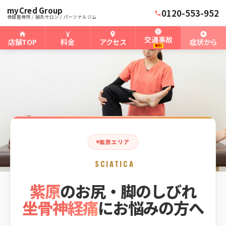
myCred Group
ホーム
紫原骨盤整骨院
›
›
紫原の坐骨神経痛
0120-553-952
骨盤整骨院 / 鍼灸サロン / パーソナルジム
交通事故
店舗TOP
料金
アクセス
症状から
無料
紫原エリア
SCIATICA
紫原
のお尻・脚のしびれ
坐骨神経痛
にお悩みの方へ