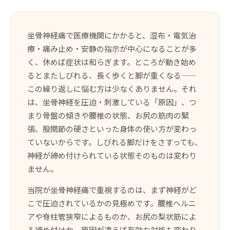
坐骨神経痛で医療機関にかかると、湿布・電気治
療・痛み止め・安静の指示が中心になることが多
く、休めば症状は和らぎます。ところが動き始め
るとまたしびれる、長く歩くと脚が重くなる——
この繰り返しに悩む方は少なくありません。それ
は、坐骨神経を圧迫・刺激している「原因」、つ
まり骨盤の傾きや腰椎の状態、お尻の筋肉の緊
張、股関節の硬さといった身体の使い方が変わっ
ていないからです。しびれる脚だけをさすっても、
神経が締め付けられている状態そのものは変わり
ません。
当院が坐骨神経痛で重視するのは、まず神経がど
こで圧迫されているかの見極めです。腰椎ヘルニ
アや脊柱管狭窄によるものか、お尻の梨状筋によ
る締め付けか、原因が違えば有効な対処も変わり