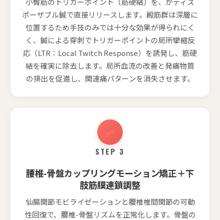
小臀筋のトリガーポイント（筋硬結）を、がディス
ポーザブル鍼で直接リリースします。殿筋群は深層に
位置するため手技のみでは十分な効果が得られにく
く、鍼による穿刺でトリガーポイントの局所攣縮反
応（LTR：Local Twitch Response）を誘発し、筋硬
結を確実に除去します。局所血流の改善と発痛物質
の排出を促進し、関連痛パターンを消失させます。
STEP 3
腰椎-骨盤カップリングモーション矯正＋下
肢筋膜連鎖調整
仙腸関節モビライゼーションと腰椎椎間関節の可動
性回復で、腰椎-骨盤リズムを正常化します。骨盤の