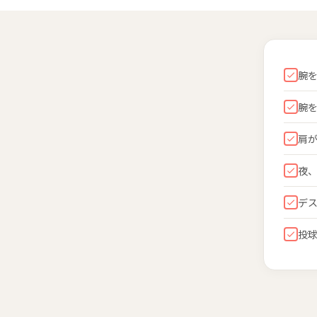
腕
腕
肩
夜
デ
投