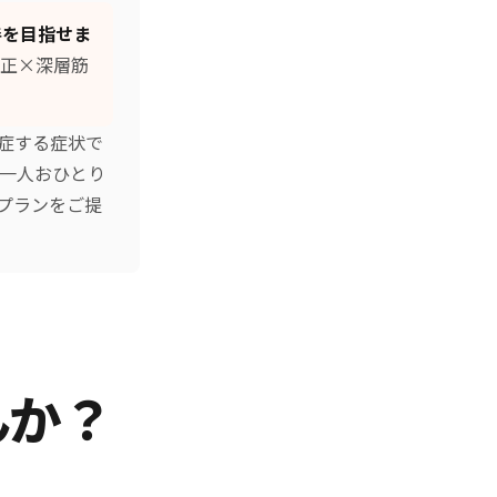
善を目指せま
正×深層筋
症する症状で
お一人おひとり
プランをご提
んか？