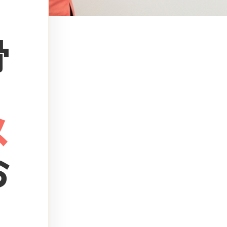
骨
メ
お