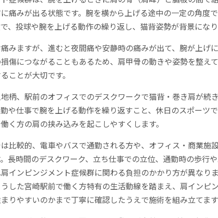
前に痛みが出る状態です。腕を横から上げる途中の一定の角度
徴で、投球や腕を上げる動作の繰り返し、猫背姿勢が背景になり
け痛みますが、進むと夜間痛や安静時の痛みが出て、腕が上げに
の損傷につながることもあるため、肩甲骨の動きや姿勢を整え
することが大切です。
土地柄、駅前のオフィスでのデスクワークで猫背・巻き肩が続
通勤や仕事で腕を上げる動作を繰り返すこと、休日のスポーツ
で働く方の肩の挟み込みを起こしやすくします。
では比較的、電車やバスで通勤される方や、オフィス・商業施
す。長時間のデスクワーク、立ち仕事での立位、通勤時の歩行や
れ肩インピンジメント症候群に関わる負担のかかり方が異なり
こうした宮崎駅前で働く方特有の生活動線を踏まえ、肩インピ
強まりやすいのかまで丁寧に確認したうえで施術を組み立てます