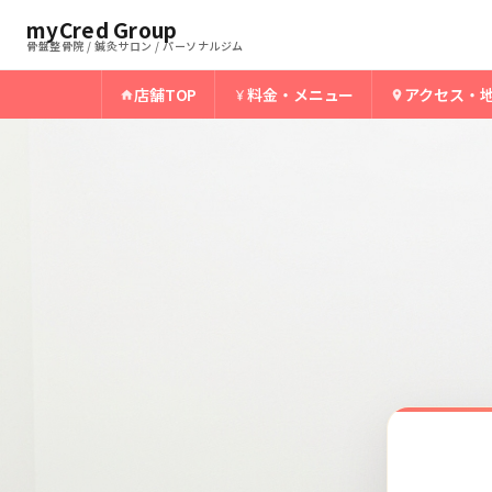
ホーム
宮崎駅前骨盤整骨院
myCred Group
›
›
宮崎駅前の肩インピンジメント
骨盤整骨院 / 鍼灸サロン / パーソナルジム
店舗TOP
料金・メニュー
アクセス・