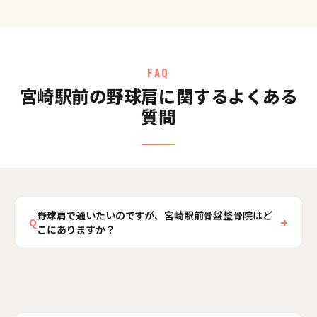
FAQ
宮崎駅前の野球肩に関するよくある
質問
野球肩で通いたいのですが、宮崎駅前骨盤整骨院はど
+
Q
こにありますか？
当院はJR宮崎駅（日豊本線）東口から徒歩約1
分、宮崎県宮崎市宮崎駅東3丁目にあります。駅直
結の商業施設アミュプラザみやざきからも徒歩約3
分と近く、電車・バス通勤の方はお仕事帰りに、