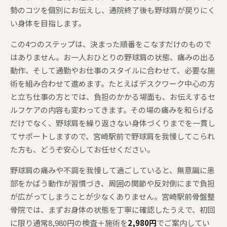
勢のコツを個別にお伝えし、通院終了後も野球肩が戻りにく
い身体を目指します。
この4つのステップは、決まった順番をこなすだけのもので
はありません。お一人おひとりの野球肩の状態、痛みの出る
動作、そして通勤やお仕事のスタイルに合わせて、必要な施
術を組み合わせて進めます。たとえばデスクワーク中心の方
と立ち仕事の方とでは、負担のかかる場面も、お伝えするセ
ルフケアの内容も変わってきます。その場の痛みを和らげる
だけでなく、野球肩を繰り返さない身体づくりまでを一貫し
てサポートしますので、宮崎駅前で野球肩を我慢してこられ
た方も、どうぞ安心してお任せください。
野球肩の痛みや不調を我慢して過ごしていると、無意識に患
部をかばう動作が習慣づき、周囲の関節や反対側にまで負担
が広がってしまうことが少なくありません。宮崎駅前骨盤整
骨院では、まずお身体の状態を丁寧に確認したうえで、初回
に限り通常8,980円の検査＋施術を
2,980円
でご案内してい