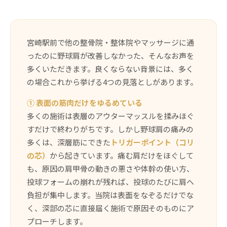
宮崎駅前で他の整骨院・整体院やマッサージに通
ったのに野球肩が改善しなかった、そんなお声を
多くいただきます。良くならない背景には、多く
の場合これから挙げる4つの見落としがあります。
① 表面の筋肉だけをゆるめている
多くの施術は表層のアウターマッスルを揉みほぐ
すだけで終わりがちです。しかし野球肩の痛みの
多くは、深層筋にできた
トリガーポイント（コリ
の芯）
から起きています。痛む肩だけをほぐして
も、原因の肩甲骨の動きの悪さや体幹の使い方、
投球フォームの崩れが残れば、投球のたびに肩へ
負担が集中します。当院は表面をなぞるだけでな
く、深部の芯に直接届く施術で原因そのものにア
プローチします。