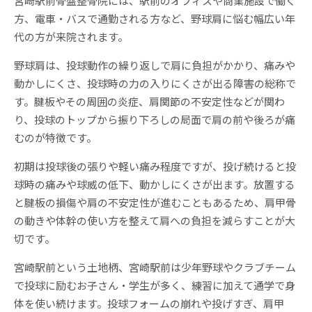
宮崎駅前骨盤整骨院には、駅前のオフィスや商業施設で働く
方、電車・バスで通勤される方など、野球肩に悩む幅広い年
代の方が来院されます。
野球肩は、投球動作の繰り返しで肩に負担がかかり、痛みや
動かしにくさ、投球時の力の入りにくさが出る障害の総称で
す。腱板やその周囲の炎症、肩関節の不安定性などが関わ
り、投球のトップから振り下ろしの局面で肩の前や後ろが痛
むのが特徴です。
初期は投球後の張りや軽い痛み程度ですが、投げ続けると投
球時の痛みや球威の低下、動かしにくさが出ます。放置する
と腱板の損傷や肩の不安定性が進むこともあるため、肩甲骨
の動きや体幹の使い方を整えて肩への負担を減らすことが大
切です。
宮崎駅前という土地柄、宮崎駅前は少年野球やクラブチーム
で投球に励むお子さん・学生が多く、練習に加えて通学で身
体を使い続けます。投球フォームの崩れや投げすぎ、肩甲