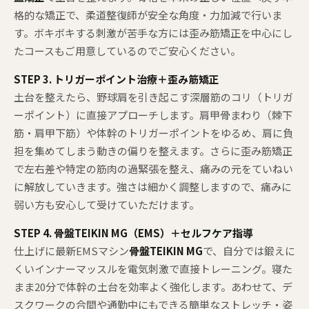
格的な矯正で、柔道整復師が安全な角度・力加減で行いま
す。ボキボキする刺激が苦手な方には歪み筋矯正を中心にし
たコースもご用意しているのでご安心ください。
STEP 3. トリガーポイント治療＋歪み筋矯正
土台を整えたら、野球肩を引き起こす深層筋のコリ（トリガ
ーポイント）に直接アプローチします。肩甲骨まわり（棘下
筋・肩甲下筋）や体幹のトリガーポイントをゆるめ、肩に負
担を集めてしまう動きの偏りを整えます。さらに歪み筋矯正
で左右差や特定の筋肉の過緊張を整え、痛みの元をていねい
に解放していきます。強さは細かく調整しますので、痛みに
弱い方も安心して受けていただけます。
STEP 4. 骨盤TEIKIN MG（EMS）＋セルフケア指導
仕上げに最新EMSマシン
骨盤TEIKIN MG
で、自分では鍛えに
くいインナーマッスルを電気刺激で直接トレーニング。寝た
まま20分で体幹の土台を効率よく強化します。あわせて、デ
スクワークの合間や通勤中にもできる簡単なストレッチ・姿