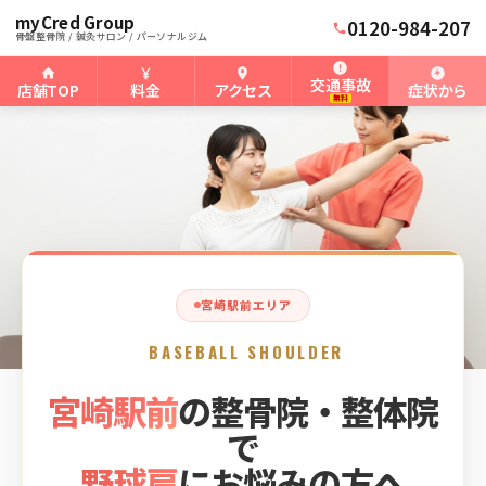
myCred Group
ホーム
宮崎駅前骨盤整骨院
›
›
宮崎駅前の野球肩
0120-984-207
骨盤整骨院 / 鍼灸サロン / パーソナルジム
交通事故
店舗TOP
料金
アクセス
症状から
無料
宮崎駅前エリア
BASEBALL SHOULDER
宮崎駅前
の整骨院・整体院
で
野球肩
にお悩みの方へ