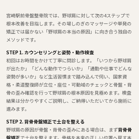
宮崎駅前骨盤整骨院では、野球肩に対して次の4ステップで
根本改善を目指します。その場しのぎのマッサージや単発の
矯正では届かない「野球肩の本当の原因」に向き合う独自の
メソッドです。
STEP 1. カウンセリングと姿勢・動作検査
初回はお時間をかけて丁寧に問診します。「いつから野球肩
が出たか」「どんな動作でつらいか」「通勤や仕事でどんな
姿勢が多いか」など生活習慣まで踏み込んで伺い、国家資
格・柔道整復師が立位・座位・可動域のチェックと骨盤・背
骨の歪み確認を行って野球肩の根本原因を見極めます。検査
結果は分かりやすくご説明し、ご納得いただいてから施術に
進みます。
STEP 2. 背骨骨盤矯正で土台を整える
野球肩の原因が骨盤・背骨の歪みにある場合は、まず
背骨骨
盤矯正
で土台を整えます。骨格を本来の正しい位置へ戻す本