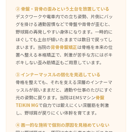
② 骨盤・背骨の歪みという土台を放置している
デスクワークや電車内での立ち姿勢、片側にバッ
グを掛ける通勤習慣などで骨盤や背骨が歪むと、
野球肩の再発しやすい身体になります。一時的に
ほぐしても土台が傾いたままでは数日で戻ってし
まいます。当院の
背骨骨盤矯正
は骨格を本来の位
置へ整える本格矯正で、刺激が苦手な方にはボキ
ボキしない歪み筋矯正もご用意しています。
③ インナーマッスルの弱化を見逃している
骨格を整えても、それを支える深層のインナーマ
ッスルが弱いままだと、通勤や仕事のたびにすぐ
元の姿勢に戻ります。当院はEMSマシン
骨盤
TEIKIN MG
で自力では鍛えにくい深層筋を刺激
し、野球肩が戻りにくい体幹を育てます。
④ 画一的な施術で個別の原因を見極めていない